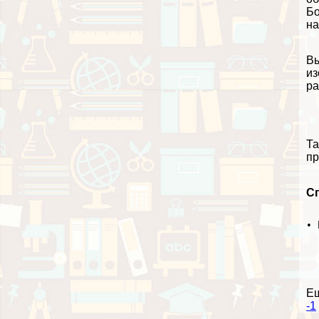
Бо
на
Вы
из
ра
Та
пр
С
• 
Е
-1