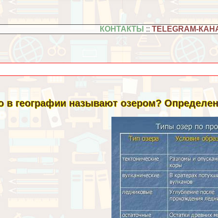
КОНТАКТЫ
::
TELEGRAM-КАН
о в географии называют озером? Определен