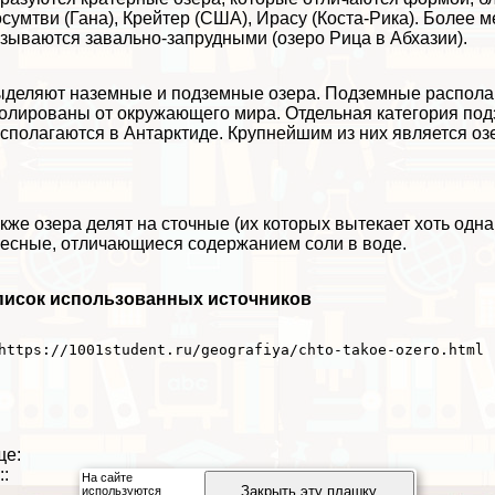
сумтви (Гана), Крейтер (США), Ирасу (Коста-Рика). Более 
зываются завально-запрудными (озеро Рица в Абхазии).
деляют наземные и подземные озера. Подземные располага
олированы от окружающего мира. Отдельная категория подз
сполагаются в Антарктиде. Крупнейшим из них является оз
кже озера делят на сточные (их которых вытекает хоть одн
есные, отличающиеся содержанием соли в воде.
писок использованных источников
https://1001student.ru/geografiya/chto-takoe-ozero.html 
ще:
::
На сайте
Закрыть эту плашку
используются