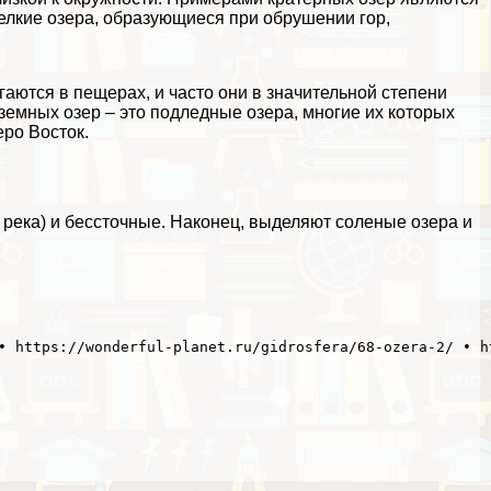
мелкие озера, образующиеся при обрушении гор,
ются в пещерах, и часто они в значительной степени
емных озер – это подледные озера, многие их которых
еро Восток.
а река) и бессточные. Наконец, выделяют соленые озера и
• https://wonderful-planet.ru/gidrosfera/68-ozera-2/ • h