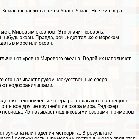
 Земле их насчитывается более 5 млн. Но чем озера
ные с
Мировым океаном
. Это значит, корабль,
й-нибудь океан. Правда, речь идет только о морском
адать в
море
или
океан
.
отличен от уровня Мирового океана. Водой их наполняют
 то его называют прудом. Искусственные озера,
вают
водохранилищами
.
ждения. Тектонические озера располагаются в трещине,
почти все другие крупнейшие озера мира. Ряд озер
го периода. Их называют ледниковыми озерами, примером
.
я вулкана или падения метеорита. В результате
лизкой к окружности. Примерами кратерных озер являются