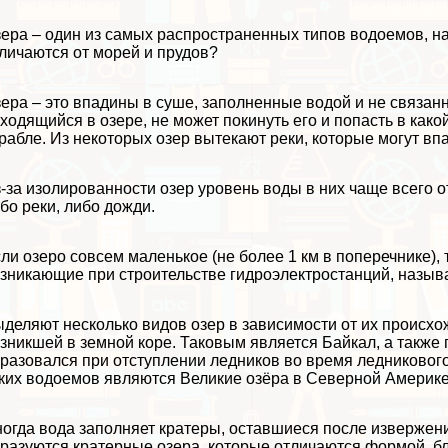
ера – один из самых распространенных типов водоемов, на
личаются от морей
и
прудов
?
ера – это впадины в суше, заполненные водой и не связан
ходящийся в озере, не может покинуть его и попасть в како
рабле. Из некоторых озер вытекают
реки
, которые могут вп
-за изолированности озер уровень воды в них чаще всего 
бо реки, либо дожди.
ли озеро совсем маленькое (не более 1 км в поперечнике),
зникающие при строительстве гидроэлектростанций, назы
деляют несколько видов озер в зависимости от их происхо
зникшей в земной коре. Таковым является Байкал, а также 
разовался при отступлении ледников во время ледниково
ких водоемов являются
Великие озёра
в Северной Америке
огда вода заполняет кратеры, оставшиеся после извержени
разуются кратерные озера, которые отличаются формой, б