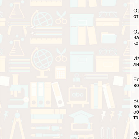
Оз
от
Оз
на
ко
Из
ли
Ес
во
Вы
во
об
та
Ин
об