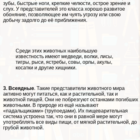
зубы, быстрые ноги, крепкие челюсти, острое зрение и
слух. У представителей это класса хорошо развитое
обоняние, позволяющее им чуять угрозу или свою
добычу задолго до её приближения.
Среди этих животных наибольшую
известность имеют медведи, волки, лисы,
тигры, рыси, ястребы, совы, орлы, акулы,
косатки и другие хищники.
3.
Всеядные
. Такие представители животного мира
активно могут питаться, как и растительной, так и
животной пищей. Они не побрезгуют останками погибших
животными. В природе из ещё называют
«падальщиками» (трупоедами). Их пищеварительная
система устроена так, что они в равной мере могут
употрeбллять все виды пищи, от мягкой растительной, до
грубой животной.