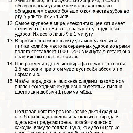
Удивительно, но не зубастые хищники, а самая
обыкновенная улитка является счастливым
обладателям самого большого количества зубов во
рту. У улитки их 25 тысяч.
Самое крупное в мире млекопитающее кит имеет
отличную от его массы тела частоту сердечных
ударов. Их всего лишь 9 в 1 минуту.
В противоположность киту у самой маленькой
птички колибри частота сердечных ударов во время
полёта составляет 1000-1200 в минуту. А летает она
пpaктически всю свою жизнь.
При рождении детёныш жирафа падает с высоты
1,5 метров и при этом чувствует себя абсолютно
нормально.
Чтобы порадовать человека сладким лакомством
пчеле необходимо ежедневно облететь 2 тысячи
цветов для добычи 1 грамма мёда.
Познавая богатое разнообразие дикой фауны,
всё больше удивляешься насколько природа и
здесь всё предусмотрела, позаботившись о
каждом. Кому то тёплая шуба, кому то быстрые
ноги, а кому то и вовсе необычный окрас,