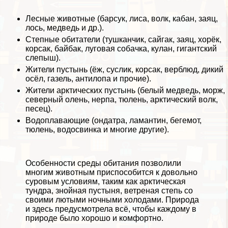
Лесные животные
(барсук, лиса, волк, кабан, заяц,
лось, медведь и др.).
Степные обитатели
(тушканчик, сайгак, заяц, хорёк,
корсак, байбак, луговая собачка, кулан, гигантский
слепыш).
Жители пустынь
(ёж, суслик, корсак, верблюд, дикий
осёл, газель, антилопа и прочие).
Жители арктических
пустынь (белый медведь, морж,
северный олень, нерпа, тюлень, арктический волк,
песец).
Водоплавающие (ондатра, ламантин, бегемот,
тюлень, водосвинка и многие другие).
Особенности среды обитания позволили
многим животным приспособится к довольно
суровым условиям, таким как арктическая
тундра
, знойная пустыня, ветреная степь со
своими лютыми ночными холодами. Природа
и здесь предусмотрела всё, чтобы каждому в
природе было хорошо и комфортно.