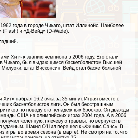
 1982 года в городе Чикаго, штат Иллинойс. Наиболее
(Flash) и «Д-Вейд» (D-Wade).
ладший.
ми Хит» к званию чемпиона в 2006 году. Его стали
 в Чикаго, был выдающимся баскетболистом Высшей
 Милуоки, штат Висконсин, Вейд стал баскетбольной
 Хит» набрал 16.2 очка за 35 минут. Играя вместе с
учших баскетболистов лиги. Он был бесстрашным
критиков по поводу его ненадежных бросков. Он дважды
омaнды США на олимпийских играх 2004 года. А в 2006
 получил коленную, плечевую травмы, но вернулся в
л удачным. Шакил О’Нил перешел к «Финикс Санс». В
игры во время сезона (в марте). Не смотря на то, что
 игру установились на отметке 25.