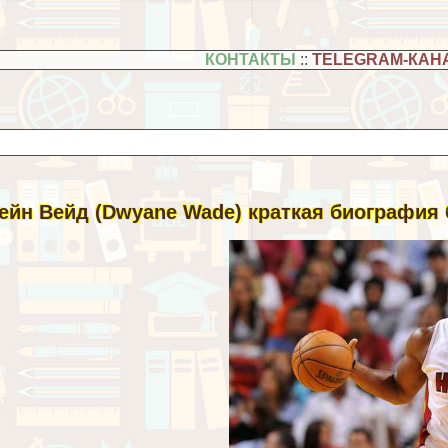
КОНТАКТЫ
::
TELEGRAM-КАН
ейн Вейд (Dwyane Wade) краткая биография 