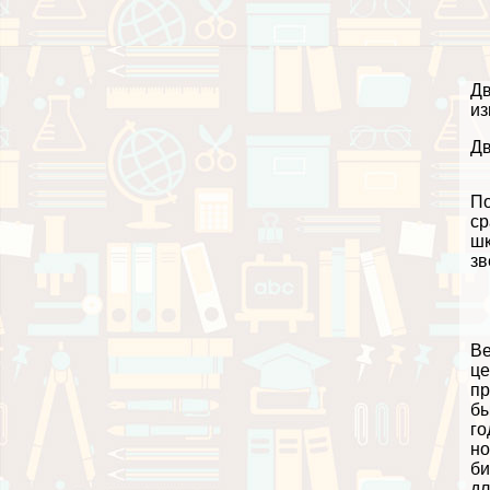
Дв
из
Дв
По
ср
шк
зв
Ве
це
пр
бы
го
но
би
дл