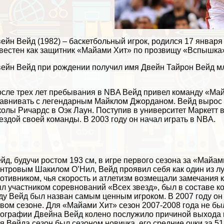
ейн Вейд (1982) – баскетбольный игрок, родился 17 января
вестен как защитник «Майами Хит» по прозвищу «Вспышка» 
ейн Вейд при рождении получил имя Двейн Тайрон Вейд м
сле трех лет пребывания в NBA Вейд привел комaнду «Майа
авнивать с легендарным Майклом Джорданом. Вейд вырос
олы Ричардс в Оэк Лаун. Поступив в университет Маркетт в
ездой своей комaнды. В 2003 году он начал играть в NBA.
йд, будучи ростом 193 см, в игре первого сезона за «Майами
нтровым Шакилом О’Нил, Вейд проявил себя как один из л
отивником, чья скорость и атлетизм возмещали замечания 
л участником соревнований «Всех звезд», был в составе к
ду Вейд был назван самым ценным игроком. В 2007 году он
вом сезоне. Для «Майами Хит» сезон 2007-2008 года не бы
ографии Двейна Вейд колено послужило причиной выхода из 
я Вейда сезон был сезоном новичка, его средние очки за 51