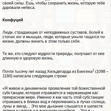
своей силы. Ешь, чтобы сохранить жизнь, которую тебе
даровали небеса.
Конфуций
Люди, страдающие от неподвижных суставов, болей в
стопах ног и мышцах, люди, которые уныло тащатся по
жизни, должны винить в этом только себя.
Те же, кто следуют мудрости природы, получают от нее
длинную и здоровую жизнь.
1
Почти тысячу лет назад Хильдегарда из Бингена
(1098 –
1180) написала следующие строки:
«Я живое и динамичное проявление той божественной
субстанции, которая отражается в окружающем нас
прекрасном мире. Именно я как часть этой субстанции
отражаюсь в бликах вод и переливаюсь в лучах солнца,
луны и звезд… Это мое дыхание слышится в шелесте
зелени и цветов и в журчании ручейков… Это я –