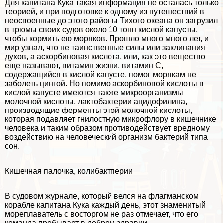
Для капитана Кука такая информация не осталась только
теорией, и при подготовке к одному из путешествий в
неосвоенные до этого районы Тихого океана он загрузил
в трюмы своих судов около 10 тонн кислой капусты,
чтобы кормить ею моряков. Прошло много много лет, и
мир узнал, что не таинственные силы или заклинания
духов, а аскорбиновая кислота, или, как это вещество
еще называют, витамин жизни, витамин С,
содержащийся в кислой капусте, помог морякам не
заболеть цингой. Но помимо аскорбиновой кислоты в
кислой капусте имеются также микроорганизмы
молочной кислоты, лактобактерии ацидофилина,
производящие ферменты этой молочной кислоты,
которая подавляет гнилостную микрофлору в кишечнике
человека и таким образом противодействует вредному
воздействию на человеческий организм бактерий типа
сон.
Кишечная палочка, колибактперии
В судовом журнале, который велся на флагманском
корабле капитана Кука каждый день, этот знаменитый
мореплаватель с восторгом не раз отмечает, что его
комaнда пребывает в добром здравии.