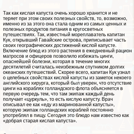
Так как кислая капуста очень хорошо хранится и не
теряет при этом своих полезных свойств, то, возможно,
именно из за этого она стала одним из самых ценных и
полезных продуктов питания в кругосветных
путешествиях. Так, известный мореплаватель капитан
Кук, открывший Гавайские острова, приписывает часть
своих географических достижений кислой капусте.
Включение блюд из этого растения в ежедневный рацион
матросов и офицеров позволило избежать цинги,
опаснейшей болезни, которая в течение многих
десятилетий считалась неизбежным спутником долгих
океанских путешествий. Скорее всего, капитан Кук узнал
о целебных свойствах кислой капусты из заметок некоего
английского хирурга, который был уверен, что отсутствие
цинги на кораблях голландского флота объясняется в
первую очередь тем, что там экипаж каждый день
получает «цуркуль», то есть кислую капусту. Врач
описывал ее как «еду из маринованной капусты»,
которую экипаж голландских кораблей постоянно
употрeблял в пищу. Сегодня это блюдо нам известно как
«добрая старая кислая капуста».