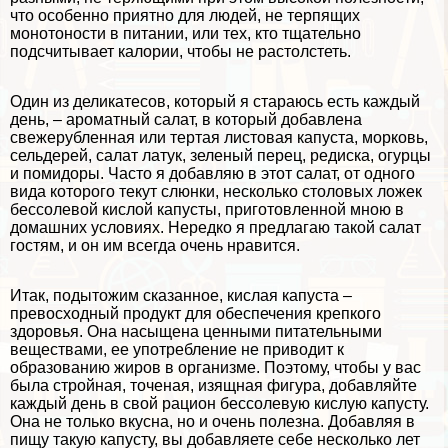
что особенно приятно для людей, не терпящих
монотоности в питании, или тех, кто тщательно
подсчитывает калории, чтобы не растолстеть.
Один из деликатесов, который я стараюсь есть каждый
день, – ароматный салат, в который добавлена
свежерубленная или тертая листовая капуста, морковь,
сельдерей, салат латук, зеленый перец, редиска, огурцы
и помидоры. Часто я добавляю в этот салат, от одного
вида которого текут слюнки, несколько столовых ложек
бессолевой кислой капусты, приготовленной мною в
домашних условиях. Нередко я предлагаю такой салат
гостям, и он им всегда очень нравится.
Итак, подытожим сказанное, кислая капуста –
превосходный продукт для обеспечения крепкого
здоровья. Она насыщена ценными питательными
веществами, ее употрeбление не приводит к
образованию жиров в организме. Поэтому, чтобы у вас
была стройная, точеная, изящная фигура, добавляйте
каждый день в свой рацион бессолевую кислую капусту.
Она не только вкусна, но и очень полезна. Добавляя в
пищу такую капусту, вы добавляете себе несколько лет