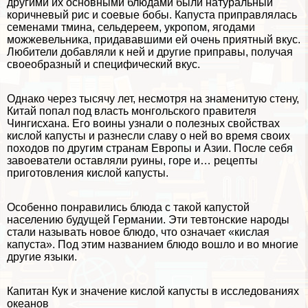
другими их основными блюдами были натуральный
коричневый рис и соевые бобы. Капуста приправлялась
семенами тмина, сельдереем, укропом, ягодами
можжевельника, придававшими ей очень приятный вкус.
Любители добавляли к ней и другие приправы, получая
своеобразный и специфический вкус.
Однако через тысячу лет, несмотря на знаменитую стену,
Китай попал под власть монгольского правителя
Чингисхана. Его воины узнали о полезных свойствах
кислой капусты и разнесли славу о ней во время своих
походов по другим странам Европы и Азии. После себя
завоеватели оставляли руины, горе и… рецепты
приготовления кислой капусты.
Особенно понравились блюда с такой капустой
населению будущей Германии. Эти тевтонские народы
стали называть новое блюдо, что означает «кислая
капуста». Под этим названием блюдо вошло и во многие
другие языки.
Капитан Кук и значение кислой капусты в исследованиях
океанов