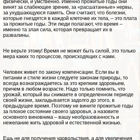
физически, и умственно. Именно прожитые годы они
винят за слабеющее зрение, за «расшатанные» нервы,
за ухудшающуюся память. Они считают, что болезни,
которые гнездятся в каждой клеточке их тела, – это плата
за прожитые годы. Эти люди полагают, что время –
именно та злая сила, которая превращает их в
развалины.
Не верьте этому! Время не может быть силой, это только
мера каких то процессов, происходящих с нами.
Человек живет по закону компенсации. Если вы в
питании и стиле жизни следуете законам природы, то
всегда вознаграждаетесь за это крепким здоровьем,
причем в любом возрасте. Надо только помнить, что
урожай, который вы снимаете в определенном периоде
своей жизни, закладывается задолго до этого, в
предыдущее время. Поэтому не вините прожитые годы
за плохое состояние своего здоровья, а назовите
основного виновника – вашу необразованность и
нежелание жить здоровой и естественной жизнью.
Ешь не для получения удовольствия, а для увеличения