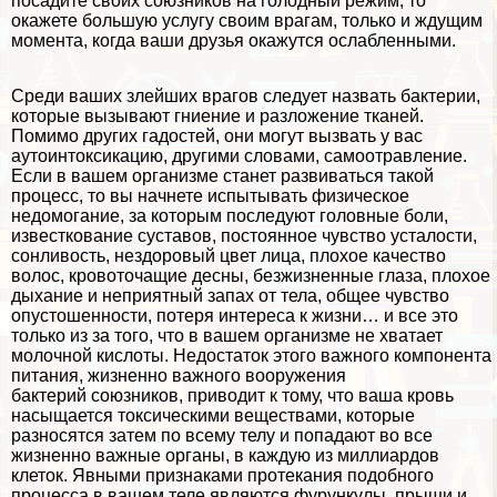
посадите своих союзников на голодный режим, то
окажете большую услугу своим врагам, только и ждущим
момента, когда ваши друзья окажутся ослабленными.
Среди ваших злейших врагов следует назвать бактерии,
которые вызывают гниение и разложение тканей.
Помимо других гадостей, они могут вызвать у вас
аутоинтоксикацию, другими словами, самоотравление.
Если в вашем организме станет развиваться такой
процесс, то вы начнете испытывать физическое
недомогание, за которым последуют головные боли,
известкование суставов, постоянное чувство усталости,
сонливость, нездоровый цвет лица, плохое качество
волос, кровоточащие десны, безжизненные глаза, плохое
дыхание и неприятный запах от тела, общее чувство
опустошенности, потеря интереса к жизни… и все это
только из за того, что в вашем организме не хватает
молочной кислоты. Недостаток этого важного компонента
питания, жизненно важного вооружения
бактерий союзников, приводит к тому, что ваша кровь
насыщается токсическими веществами, которые
разносятся затем по всему телу и попадают во все
жизненно важные органы, в каждую из миллиардов
клеток. Явными признаками протекания подобного
процесса в вашем теле являются фурункулы, прыщи и