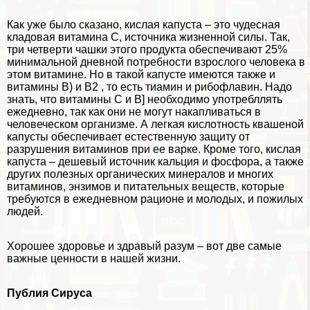
Как уже было сказано, кислая капуста – это чудесная
кладовая витамина С, источника жизненной силы. Так,
три четверти чашки этого продукта обеспечивают 25%
минимальной дневной потребности взрослого человека в
этом витамине. Но в такой капусте имеются также и
витамины В) и В2 , то есть тиамин и рибофлавин. Надо
знать, что витамины С и В] необходимо употрeбллять
ежедневно, так как они не могут накапливаться в
человеческом организме. А легкая кислотность квашеной
капусты обеспечивает естественную защиту от
разрушения витаминов при ее варке. Кроме того, кислая
капуста – дешевый источник кальция и фосфора, а также
других полезных органических минералов и многих
витаминов, энзимов и питательных веществ, которые
требуются в ежедневном рационе и молодых, и пожилых
людей.
Хорошее здоровье и здравый разум – вот две самые
важные ценности в нашей жизни.
Публия Сируса