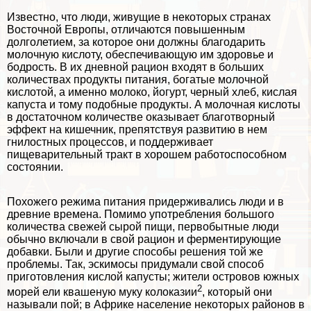
Известно, что люди, живущие в некоторых странах
Восточной Европы, отличаются повышенным
долголетием, за которое они должны благодарить
молочную кислоту, обеспечивающую им здоровье и
бодрость. В их дневной рацион входят в больших
количествах продукты питания, богатые молочной
кислотой, а именно молоко, йогурт, черный хлеб, кислая
капуста и тому подобные продукты. А молочная кислоты
в достаточном количестве оказывает благотворный
эффект на кишечник, препятствуя развитию в нем
гнилостных процессов, и поддерживает
пищеварительный тpaкт в хорошем работоспособном
состоянии.
Похожего режима питания придерживались люди и в
древние времена. Помимо употрeбления большого
количества свежей сырой пищи, первобытные люди
обычно включали в свой рацион и ферментирующие
добавки. Были и другие способы решения той же
проблемы. Так, эскимосы придумали свой способ
приготовления кислой капусты; жители островов южных
2
морей ели квашеную муку колоказии
, который они
называли пой; в Африке население некоторых районов в