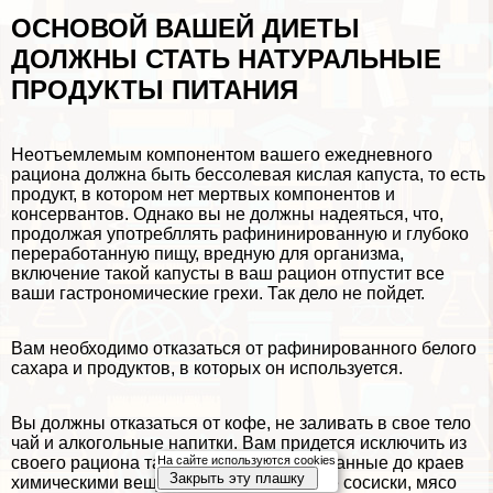
ОСНОВОЙ ВАШЕЙ ДИЕТЫ
ДОЛЖНЫ СТАТЬ НАТУРАЛЬНЫЕ
ПРОДУКТЫ ПИТАНИЯ
Неотъемлемым компонентом вашего ежедневного
рациона должна быть бессолевая кислая капуста, то есть
продукт, в котором нет мертвых компонентов и
консервантов. Однако вы не должны надеяться, что,
продолжая употрeбллять рафининированную и глубоко
переработанную пищу, вредную для организма,
включение такой капусты в ваш рацион отпустит все
ваши гастрономические грехи. Так дело не пойдет.
Вам необходимо отказаться от рафинированного белого
сахара и продуктов, в которых он используется.
Вы должны отказаться от кофе, не заливать в свое тело
чай и алкогольные напитки. Вам придется исключить из
На сайте используются cookies
своего рациона такие продукты, напичканные до краев
Закрыть эту плашку
химическими веществами, как жареные сосиски, мясо