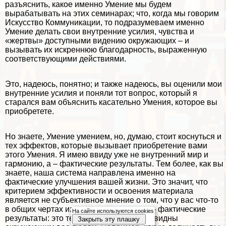
разъяснить, какое именно Умение мы будем
выpaбатывать на этих семинарах; что, когда мы говорим
Искусство Коммуникации, то подразумеваем именно
Умение делать свои внутренние усилия, чувства и
«жертвы» доступными видению окружающих – и
вызывать их искреннюю благодарность, выраженную
соответствующими действиями.
Это, надеюсь, понятно; и также надеюсь, вы оценили мои
внутренние усилия и поняли тот вопрос, который я
старался вам объяснить касательно Умения, которое вы
приобретете.
Но знаете, Умение умением, но, думаю, стоит коснуться и
тех эффектов, которые вызывает приобретение вами
этого Умения. Я имею ввиду уже не внутренний мир и
гармонию, а – фактические результаты. Тем более, как вы
знаете, наша система направлена именно на
фактические улучшения вашей жизни. Это значит, что
критерием эффективности и освоения материала
является не субъективное мнение о том, что у вас что-то
в общих чертах изменилось в жизни, а – фактические
На сайте используются cookies
результаты: это те изменения, которые видны
Закрыть эту плашку