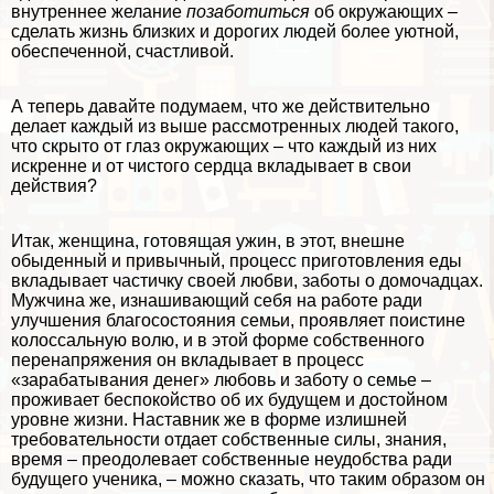
внутреннее желание
позаботиться
об окружающих –
сделать жизнь близких и дорогих людей более уютной,
обеспеченной, счастливой.
А теперь давайте подумаем, что же действительно
делает каждый из выше рассмотренных людей такого,
что скрыто от глаз окружающих – что каждый из них
искренне и от чистого сердца вкладывает в свои
действия?
Итак, женщина, готовящая ужин, в этот, внешне
обыденный и привычный, процесс приготовления еды
вкладывает частичку своей любви, заботы о домочадцах.
Мужчина же, изнашивающий себя на работе ради
улучшения благосостояния семьи, проявляет поистине
колоссальную волю, и в этой форме собственного
перенапряжения он вкладывает в процесс
«заpaбатывания денег» любовь и заботу о семье –
проживает беспокойство об их будущем и достойном
уровне жизни. Наставник же в форме излишней
требовательности отдает собственные силы, знания,
время – преодолевает собственные неудобства ради
будущего ученика, – можно сказать, что таким образом он