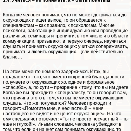
1.4. Учиться
–
не понимать, а
–
быть понятым
Когда же человек понимает, что не может докричаться до
окружающих и ищет выход, то он обращается к
специалистам – как правило, к психологам. Многие
психологи, работающие индивидуально или проводящие
различные семинары и тренинги, в том числе и в области
коммуникации, призывают, в первую очередь, научиться
слушать и понимать окружающих: учиться сопереживать,
принимать и любить окружающих. Цели действительно
благие…
На этом моменте немного задержимся. Итак, вы
страдаете от того, что вместо искренней благодарности
получаете от окружающих холодное и формальное
«спасибо», а, по сути – презрение к тому, что вы им даете.
Когда же вы приходите к специалисту, то он говорит вам,
что причина этого в том, что вы не умеете окружающих
слушать. Что же получается? Человек приходит и
говорит: «Помогите мне, я несчастный – меня
настоящего не видят и не ценят окружающие». На что
ему специалист отвечает: «Ты не просто несчастный – ты
еще и глухой!». Иными словами, человека убеждают в
том, что если он начнет сам понимать окружающих, то