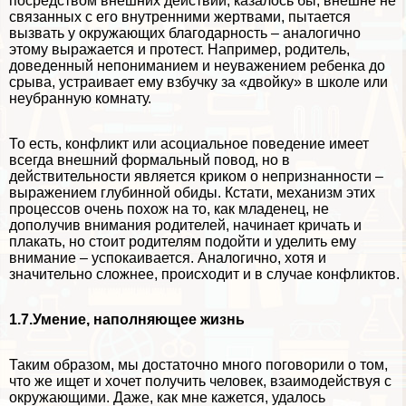
посредством внешних действий, казалось бы, внешне не
связанных с его внутренними жертвами, пытается
вызвать у окружающих благодарность – аналогично
этому выражается и протест. Например, родитель,
доведенный непониманием и неуважением ребенка до
срыва, устраивает ему взбучку за «двойку» в школе или
неубранную комнату.
То есть, конфликт или асоциальное поведение имеет
всегда внешний формальный повод, но в
действительности является криком о непризнанности –
выражением глубинной обиды. Кстати, механизм этих
процессов очень похож на то, как младенец, не
дополучив внимания родителей, начинает кричать и
плакать, но стоит родителям подойти и уделить ему
внимание – успокаивается. Аналогично, хотя и
значительно сложнее, происходит и в случае конфликтов.
1.7.Умение, наполняющее жизнь
Таким образом, мы достаточно много поговорили о том,
что же ищет и хочет получить человек, взаимодействуя с
окружающими. Даже, как мне кажется, удалось