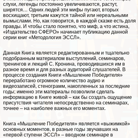
слухи, легенды постоянно увеличиваются, растут,
ширятся… Одних людей эти мифы пугают, вторых
восхищают, третьим кажутся тайной или нереальными
вымыслами. Но, как говорится, в каждой сказке есть доля
правды. И чтобы стало понятно, что миф, а что истина,
«Издательство СФЕРО» начинает публикацию данной
серии книг «Методология ЭССЛ».
Данная Книга является редактированным и тщательно
подобранным материалом выступлений, семинаров,
тренингов и лекций С. Кронина, проводившихся им в
разное время и для разных аудиторий слушателей. В
процессе создания Книги «Мышление Победителя»
переработано огромное количество аудио и
видеозаписей, стенограмм, накопленных за последние
годы; именно эти материалы позволили сделать
информацию в Книге живой – как бы создать ощущение
присутствия читателя непосредственно на семинарах,
точнее – на наиболее важных его моментах.
Книга «Мышление Победителя» является «выжимкой»
основных моментов, в разные годы звучавших на
«первой ступени ЭССЛ» – вводном семинаре в