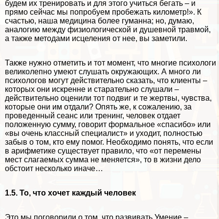
будем их тренировать и для этого учиться бегать – и
прямо сейчас мы попробуем пробежать километр!». К
счастью, наша медицина более гуманна; но, думаю,
аналогию между физиологической и душевной травмой,
а также методами исцеления от нее, вы заметили.
Также нужно отметить и тот момент, что многие психологи
великолепно умеют слушать окружающих. А много ли
психологов могут действительно сказать, что клиенты –
которых они искренне и старательно слушали –
действительно оценили тот подвиг и те жертвы, чувства,
которые они им отдали? Опять же, к сожалению, за
проведенный сеанс или тренинг, человек отдает
положенную сумму, говорит формальное «спасибо» или
«вы очень классный специалист» и уходит, полностью
забыв о том, кто ему помог. Необходимо понять, что если
в арифметике существует правило, что «от перемены
мест слагаемых сумма не меняется», то в жизни дело
обстоит несколько иначе…
1.5. То, что хочет каждый человек
Это мы поговорили о том, что развивать Умение –