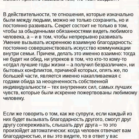
В действительности, те отношения, которые изначально
были между людьми, можно не только сохранить, но и
постоянно развивать. Секрет состоит не только в том,
чтобы за обыденными обязанностями видеть любимого
человека, а – и в том, чтобы непрерывно развивать
Умение вызывать искреннюю взаимную благодарность:
постоянно совершенствовать искусство коммуникации
внутри семьи. Причем, делать это именно взаимно: тогда
не будет ни обид, ни упреков в том, что кто-то кому-то
«отдал лучшие годы жизни – а получил безразличие», ни
бытовых конфликтов, причиной которых, опять же, по
большей части, является именно накапливаемая с
годами обида за неоцененность собственной
индивидуальности – тех внутренних сил, самых лучших
чувств, которые были искренне пожертвованы любимому
человеку.
Если же говорить о том, как же супруги, если каждый из
них будет вызывать благодарность другого, смогут друг
другу сопереживать, слышать друг друга – то это
произойдет автоматически: когда человек отвечает вам
благодарностью, и вы это видите, то в ответ у вас