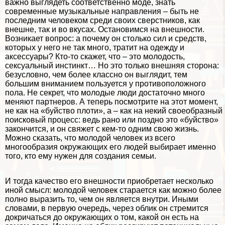
важно выглядеть соответственно моде, знать
современные музыкальные направления – быть не
последним человеком среди своих сверстников, как
внешне, так и во вкусах. Остановимся на внешности.
Возникает вопрос: а почему он столько сил и средств,
которых у него не так много, тратит на одежду и
аксессуары? Кто-то скажет, что – это молодость,
ceкcуальный инстинкт… Но это только внешняя сторона:
безусловно, чем более классно он выглядит, тем
большим вниманием пользуется у противоположного
пола. Не секрет, что молодые люди достаточно много
меняют партнеров. А теперь посмотрите на этот момент,
не как на «буйство плоти», а – как на некий своеобразный
поисковый процесс: ведь рано или поздно это «буйство»
закончится, и он свяжет с кем-то одним свою жизнь.
Можно сказать, что молодой человек из всего
многообразия окружающих его людей выбирает именно
того, кто ему нужен для создания семьи.
И тогда качество его внешности приобретает несколько
иной смысл: молодой человек старается как можно более
полно выразить то, чем он является внутри. Иными
словами, в первую очередь, через облик он стремится
докричаться до окружающих о том, какой он есть на