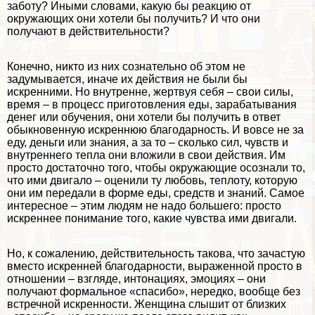
заботу? Иными словами, какую бы реакцию от
окружающих они хотели бы получить? И что они
получают в действительности?
Конечно, никто из них сознательно об этом не
задумывается, иначе их действия не были бы
искренними. Но внутренне, жертвуя себя – свои силы,
время – в процесс приготовления еды, заpaбатывания
денег или обучения, они хотели бы получить в ответ
обыкновенную искреннюю благодарность. И вовсе не за
еду, деньги или знания, а за то – сколько сил, чувств и
внутреннего тепла они вложили в свои действия. Им
просто достаточно того, чтобы окружающие осознали то,
что ими двигало – оценили ту любовь, теплоту, которую
они им передали в форме еды, средств и знаний. Самое
интересное – этим людям не надо большего: просто
искреннее понимание того, какие чувства ими двигали.
Но, к сожалению, действительность такова, что зачастую
вместо искренней благодарности, выраженной просто в
отношении – взгляде, интонациях, эмоциях – они
получают формальное «спасибо», нередко, вообще без
встречной искренности. Женщина слышит от близких