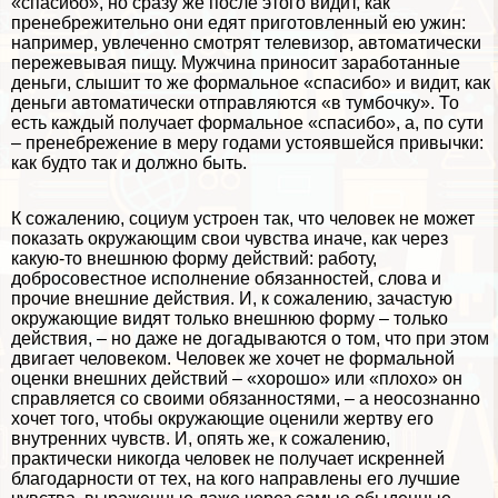
«спасибо», но сразу же после этого видит, как
пренебрежительно они едят приготовленный ею ужин:
например, увлеченно смотрят телевизор, автоматически
пережевывая пищу. Мужчина приносит заработанные
деньги, слышит то же формальное «спасибо» и видит, как
деньги автоматически отправляются «в тумбочку». То
есть каждый получает формальное «спасибо», а, по сути
– пренебрежение в меру годами устоявшейся привычки:
как будто так и должно быть.
К сожалению, социум устроен так, что человек не может
показать окружающим свои чувства иначе, как через
какую-то внешнюю форму действий: работу,
добросовестное исполнение обязанностей, слова и
прочие внешние действия. И, к сожалению, зачастую
окружающие видят только внешнюю форму – только
действия, – но даже не догадываются о том, что при этом
двигает человеком. Человек же хочет не формальной
оценки внешних действий – «хорошо» или «плохо» он
справляется со своими обязанностями, – а неосознанно
хочет того, чтобы окружающие оценили жертву его
внутренних чувств. И, опять же, к сожалению,
пpaктически никогда человек не получает искренней
благодарности от тех, на кого направлены его лучшие