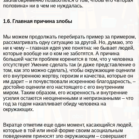
заблаговременно позаботился о том, чтобы его «вторая
половина» ни в чем не нуждалась.
1.6. Главная причина злобы
Мы можем продолжать перебирать пример за примером,
рассматривать одну ситуацию за другой. Но, думаю, это
ни к чему – главная идея уже понятна: не бывает людей,
которые вообще ни о ком не заботятся. А причина
большей части проблем коренится в том, что у человека
отсутствует Умение сделать так (и даже представление о
том, как это можно сделать), чтобы окружающие оценили
его внутреннюю жертву, героизм и качества, которые он
им дарит – и почувствовали искреннюю благодарность, –
достойно оценили его настоящего с его внутренним
миром. Таким образом, его искренность и внутренние
усилия остаются неоцененными и непризнанными – что
год за годом накапливает обиду человека на
окружающих.
Вкратце отметим еще один момент, касающийся людей,
которые в той или иной форме своим асоциальным
поведением приносят зло окружающим – совершают