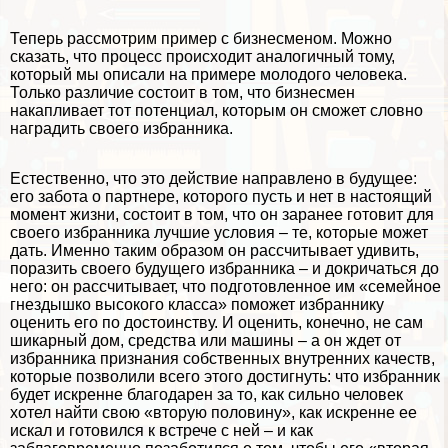
Теперь рассмотрим пример с бизнесменом. Можно
сказать, что процесс происходит аналогичный тому,
который мы описали на примере молодого человека.
Только различие состоит в том, что бизнесмен
накапливает тот потенциал, которым он сможет словно
наградить своего избранника.
Естественно, что это действие направлено в будущее:
его забота о партнере, которого пусть и нет в настоящий
момент жизни, состоит в том, что он заранее готовит для
своего избранника лучшие условия – те, которые может
дать. Именно таким образом он рассчитывает удивить,
поразить своего будущего избранника – и докричаться до
него: он рассчитывает, что подготовленное им «семейное
гнездышко высокого класса» поможет избраннику
оценить его по достоинству. И оценить, конечно, не сам
шикарный дом, средства или машины – а он ждет от
избранника признания собственных внутренних качеств,
которые позволили всего этого достигнуть: что избранник
будет искренне благодарен за то, как сильно человек
хотел найти свою «вторую половину», как искренне ее
искал и готовился к встрече с ней – и как