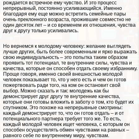
рождается встречное ему чувство. И это процесс
непрерывный, постоянно усиливающийся. Именно
благодаря ему еще можно встретить семейные пары
очень преклонного возраста, прожившие совместно не
один десяток лет – и со временем их отношения, чувства
друг к другу только усиливались.
Но вернемся к молодому человеку: желание выглядеть
лучше других, быть более современным и ярко выражать
свою индивидуальность – это попытка таким образом
проявить тот потенциал, те внутренние силы, чувства и
качества, которые он способен отдать своему избраннику.
Проще говоря, именно своей внешностью молодой
человек показывает то, что у него есть и чем он готов
пожертвовать ради того, на ком он остановит свой
выбор. Можно сказать и так: молодежь как бы
демонстрирует друг другу те внутренние качества,
которые они готовы вложить в заботу о том, кто будет их
спутником. Это похоже на непрерывные смотрины:
каждый демонстрирует то, что он готов отдать – и от
потенциального партнера требует того же. То есть,
каждый молодой человек ищет человека, с которым он
способен осуществлять обмен чувствами на равных –
равного себе по внутреннему миру, чувствам.