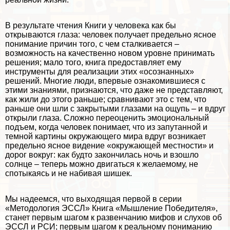
В результате чтения Книги у человека как бы
открываются глаза: человек получает предельно ясное
понимание причин того, с чем сталкивается –
возможность на качественно новом уровне принимать
решения; мало того, книга предоставляет ему
инструменты для реализации этих «осознанных»
решений. Многие люди, впервые ознакомившиеся с
этими знаниями, признаются, что даже не представляют,
как жили до этого раньше; сравнивают это с тем, что
раньше они шли с закрытыми глазами на ощупь – и вдруг
открыли глаза. Сложно переоценить эмоциональный
подъем, когда человек понимает, что из запyтaнной и
темной картины окружающего мира вдруг возникает
предельно ясное видение «окружающей местности» и
дорог вокруг: как будто закончилась ночь и взошло
солнце – теперь можно двигаться к желаемому, не
спотыкаясь и не набивая шишек.
Мы надеемся, что выходящая первой в серии
«Методология ЭССЛ» Книга «Мышление Победителя»,
станет первым шагом к развенчанию мифов и слухов об
ЭССЛ и РСИ; первым шагом к реальному пониманию