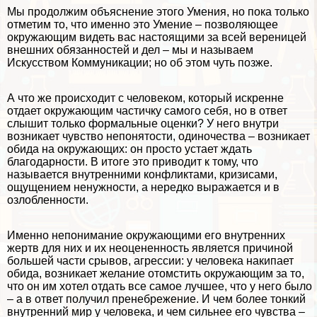
Мы продолжим объяснение этого Умения, но пока только
отметим то, что именно это Умение – позволяющее
окружающим видеть вас настоящими за всей вереницей
внешних обязанностей и дел – мы и называем
Искусством Коммуникации; но об этом чуть позже.
А что же происходит с человеком, который искренне
отдает окружающим частичку самого себя, но в ответ
слышит только формальные оценки? У него внутри
возникает чувство непонятости, одиночества – возникает
обида на окружающих: он просто устает ждать
благодарности. В итоге это приводит к тому, что
называется внутренними конфликтами, кризисами,
ощущением ненужности, а нередко выражается и в
озлобленности.
Именно непонимание окружающими его внутренних
жертв для них и их неоцененность является причиной
большей части срывов, агрессии: у человека накипает
обида, возникает желание отомстить окружающим за то,
что он им хотел отдать все самое лучшее, что у него было
– а в ответ получил пренебрежение. И чем более тонкий
внутренний мир у человека, и чем сильнее его чувства –