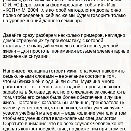
С.И. «Сферо: законы формирования событий» Изд.
«КСП+» М. 2004 г./, в которой методология достаточно
полно определена, сейчас же мы будем говорить только
на уровне знаний данного семинара.
Давайте сразу разберем несколько примеров, наглядно
демонстрирующих ту проблематику, с которой
сталкивается каждый человек в своей повседневной
жизни – для простоты понимания возьмем элементарные
жизненные ситуации.
Например, женщина готовит ужин: она хочет накормить
семью, иными словами – ее желание состоит в том,
чтобы близкие ей люди были сыты. Мужчина много
работает: естественно, что, с одной стороны, он хочет
заработать больше денег, но его желание заключается в
том, чтобы его семья была более обеспечена и лучше
жила. Наставник, казалось бы излишне, требователен к
ученику, естественно, что он хочет, чтобы ученик лучше
усвоил учебный материал – ведь желание учителя в том,
чтобы его ученик стал великолепным специалистом.
Обратите внимание, что во всех случаях человек хочет
сделать конкретное действие, но движет им при этом его