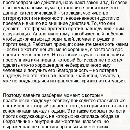
противоправные действия, нарушают закон и т.д. В связи
с вышесказанным, думаю, становится понятным, что
данная категория людей – это люди, чье чувство
отторгнутости и ненужности, неоцененности достигло
предела и вышло во внешние действия. То, что они
делают – это форма протеста против равнодушия к ним
окружающих. Аналогично тому, как обиженный ребенок,
чтобы докричаться до родителей, ломает игрушки и
портит вещи. Работает принцип: оцените меня хоть каким
– если не хотите ценить меня хорошим, я заставлю вас
оценить меня плохим. Но в любом случае сложно найти
преступника или тирана, который бы искренне не хотел
сделать что-то хорошее для небезразличного ему
человека и получить его благодарность – но потерял
надежду. Но это, что называется, крайняя и, зачастую,
уже не поддающаяся исправлению, кризисная ситуация.
Поэтому давайте разберем момент, с которым
пpaктически каждому человеку приходится сталкиваться
постоянно и который касается того, что принято называть
конфликтами между людьми. Это также форма протеста
против окружающих, на которых накопилась обида за
безразличие к внутренним жертвам человека, но
выраженная не в противоправных или жестоких