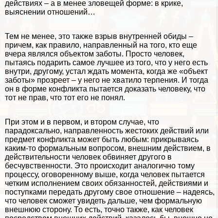
действиях – а в менее зловещей форме: в крике,
выяснении отношений…
Тем не менее, это также взрыв внутренней обиды –
причем, как правило, направленный на того, кто еще
вчера являлся объектом заботы. Просто человек,
пытаясь подарить самое лучшее из того, что у него есть
внутри, другому, устал ждать момента, когда же «объект
заботы» прозреет – у него не хватило терпения. И тогда
он в форме конфликта пытается доказать человеку, что
тот не прав, что тот его не понял.
При этом и в первом, и втором случае, что
парадоксально, направленность жестоких действий или
предмет конфликта может быть любым: прикрываясь
каким-то формальным вопросом, внешним действием, в
действительности человек обвиняет другого в
бесчувственности. Это происходит аналогично тому
процессу, оговоренному выше, когда человек пытается
четким исполнением своих обязанностей, действиями и
поступками передать другому свое отношение – надеясь,
что человек сможет увидеть дальше, чем формальную
внешнюю сторону. То есть, точно также, как человек