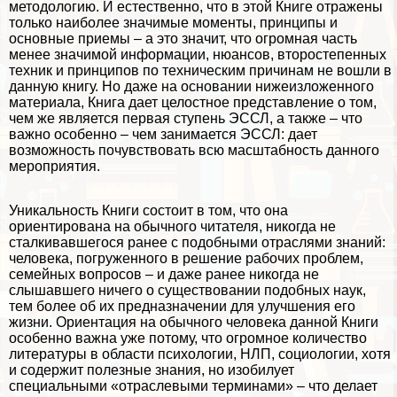
методологию. И естественно, что в этой Книге отражены
только наиболее значимые моменты, принципы и
основные приемы – а это значит, что огромная часть
менее значимой информации, нюансов, второстепенных
техник и принципов по техническим причинам не вошли в
данную книгу. Но даже на основании нижеизложенного
материала, Книга дает целостное представление о том,
чем же является первая ступень ЭССЛ, а также – что
важно особенно – чем занимается ЭССЛ: дает
возможность почувствовать всю масштабность данного
мероприятия.
Уникальность Книги состоит в том, что она
ориентирована на обычного читателя, никогда не
сталкивавшегося ранее с подобными отраслями знаний:
человека, погруженного в решение рабочих проблем,
семейных вопросов – и даже ранее никогда не
слышавшего ничего о существовании подобных наук,
тем более об их предназначении для улучшения его
жизни. Ориентация на обычного человека данной Книги
особенно важна уже потому, что огромное количество
литературы в области психологии, НЛП, социологии, хотя
и содержит полезные знания, но изобилует
специальными «отраслевыми терминами» – что делает