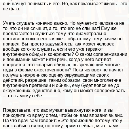
они начнут понимать и его. Но, как показывает жизнь - это
не факт.
Уметь слушать конечно важно. Но мучает-то человека не
то, что он не слышит, а то, что его не слышат! Ему же
предлагается научиться тому, что диаметрально
противоположно его заявке – обратному тому, зачем он
пришел. Вы просто задумайтесь: как может человек
вообще кого-то слушать, если его уже терзают
внутренние обиды и конфликты? О каком сопереживании
и понимании может идти речь, когда у него вот-вот
прорвется этот «нарыв обиды», вызревающий многие
годы в форме ожесточенности? Пока человек не начнет
получать искреннюю оценку окружающими своих
действий, разрешив, таким образом, свои многолетние
внутренние претензии и обиды, ему будет вовсе не до
окружающих: единственно, кому он может сопереживать
– это самому себе.
Представьте, что вас мучает вывихнутая нога, и вы
приходите ко врачу с тем, чтобы он вам вправил вывих.
На что врач вам говорит: «Это произошло потому, что у
вас слабые связки, поэтому, прямо сейчас, мы с вами