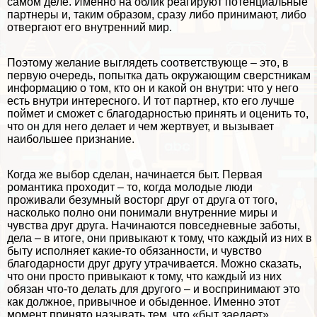
самом деле. Именно на облик реагируют потенциальные
партнеры и, таким образом, сразу либо принимают, либо
отвергают его внутренний мир.
Поэтому желание выглядеть соответствующе – это, в
первую очередь, попытка дать окружающим сверстникам
информацию о том, кто он и какой он внутри: что у него
есть внутри интересного. И тот партнер, кто его лучше
поймет и сможет с благодарностью принять и оценить то,
что он для него делает и чем жертвует, и вызывает
наибольшее признание.
Когда же выбор сделан, начинается быт. Первая
романтика проходит – то, когда молодые люди
проживали безумный восторг друг от друга от того,
насколько полно они понимали внутренние миры и
чувства друг друга. Начинаются повседневные заботы,
дела – в итоге, они привыкают к тому, что каждый из них в
быту исполняет какие-то обязанности, и чувство
благодарности друг другу утрачивается. Можно сказать,
что они просто привыкают к тому, что каждый из них
обязан что-то делать для другого – и воспринимают это
как должное, привычное и обыденное. Именно этот
момент принято называть тем, что «быт заедает».