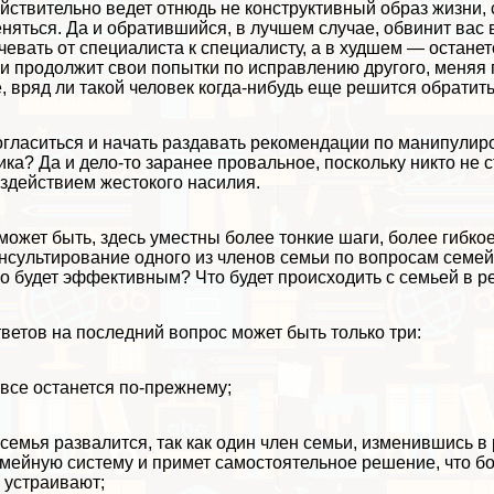
йствительно ведет отнюдь не конструктивный образ жизни,
няться. Да и обратившийся, в лучшем случае, обвинит вас
чевать от специалиста к специалисту, а в худшем — остане
и продолжит свои попытки по исправлению другого, меняя
, вряд ли такой человек когда-нибудь еще решится обратить
гласиться и начать раздавать рекомендации по манипули
ика? Да и дело-то заранее провальное, поскольку никто не 
здействием жестокого насилия.
может быть, здесь уместны более тонкие шаги, более гибк
нсультирование одного из члeнов семьи по вопросам семей
о будет эффективным? Что будет происходить с семьей в р
ветов на последний вопрос может быть только три:
 все останется по-прежнему;
 семья развалится, так как один члeн семьи, изменившись 
мейную систему и примет самостоятельное решение, что б
 устраивают;