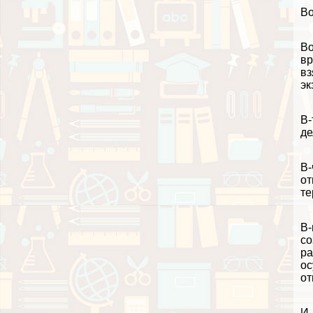
Во
Во
вр
вз
эк
В-
де
В-
от
те
В-
со
ра
ос
от
И,