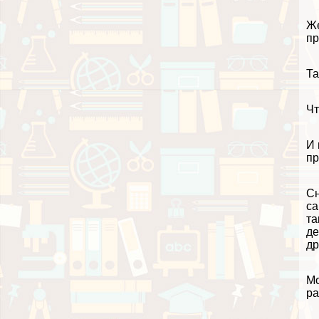
Же
пр
Та
Чт
И 
пр
Сн
са
та
де
др
Мо
ра