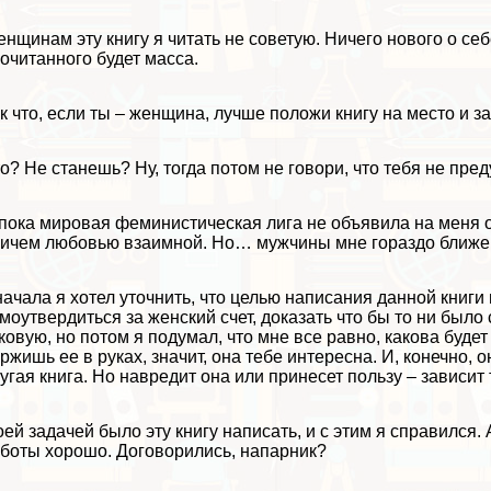
нщинам эту книгу я читать не советую. Ничего нового о себ
очитанного будет масса.
к что, если ты – женщина, лучше положи книгу на место и за
о? Не станешь? Ну, тогда потом не говори, что тебя не пре
пока мировая феминистическая лига не объявила на меня ох
ичем любовью взаимной. Но… мужчины мне гораздо ближе, 
ачала я хотел уточнить, что целью написания данной книг
моутвердиться за женский счет, доказать что бы то ни было
ковую, но потом я подумал, что мне все равно, какова будет
ржишь ее в руках, значит, она тебе интересна. И, конечно, 
угая книга. Но навредит она или принесет пользу – зависит 
ей задачей было эту книгу написать, и с этим я справился. 
боты хорошо. Договорились, напарник?