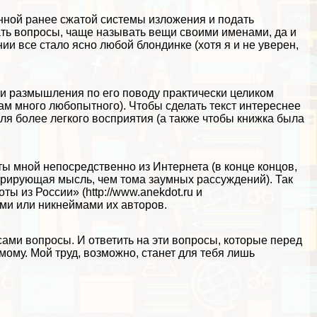
нной ранее сжатой системы изложения и подать
ть вопросы, чаще называть вещи своими именами, да и
ии все стало ясно любой блондинке (хотя я и не уверен,
а и размышления по его поводу пpaктически целиком
там много любопытного). Чтобы сделать текст интереснее
для более легкого восприятия (а также чтобы книжка была
ты мной непосредственно из Интернета (в конце концов,
трирующая мысль, чем тома заумных рассуждений). Так
ы из России» (http://www.anekdot.ru и
нами или никнеймами их авторов.
 сами вопросы. И ответить на эти вопросы, которые перед
мому. Мой труд, возможно, станет для тебя лишь