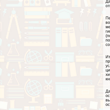
Да
от
Пе
во
ме
ги
(п
по
со
Ит
пр
ус
ци
хи
кн
Да
ос
вы
ос