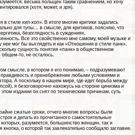
разумеется, весьма польщен таким сравнением, но хочу
нтировался (хотя, может, и зря).
в стиле хип-хоп». В итоге многие критики задались
иально для тупы… в смысле, для критиков, поясняю, что
ергетика, безоглядность в суждениях,
нность. Все это свойственно мне самому, моей музыке и
 у нее мог бы выглядеть и как «Отношения в стиле панк»,
поскольку сущность понятия «панк» в общественном
 общем-то, не осталось.
в том смысле, в котором я его понимаю, – подразумевают
ю правдивость и пренебрежение любыми условиями и
тора. А поскольку в нашем мире, где идет борьба между
псой), я безоговорочно нахожусь на стороне цинизма и
в этом издании он снят по техническим причинам, суть
райне сжатые сроки, отчего многие вопросы были
 строк и делать из прочитанного самостоятельные
 которых, разумеется, большинство женщин, так и
я кнопка, о которой так завлекательно сообщало заглавие.