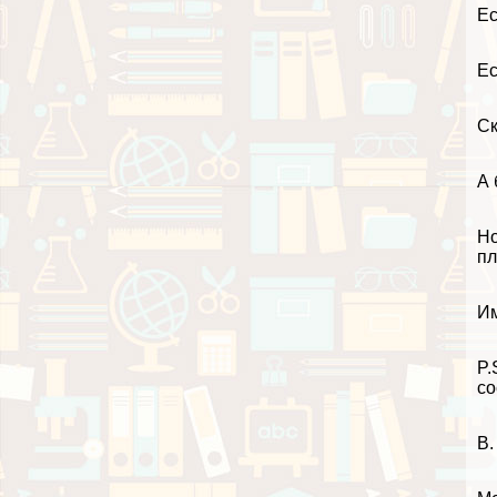
Ес
Ес
Ск
А 
Но
пл
Им
P.
со
В.