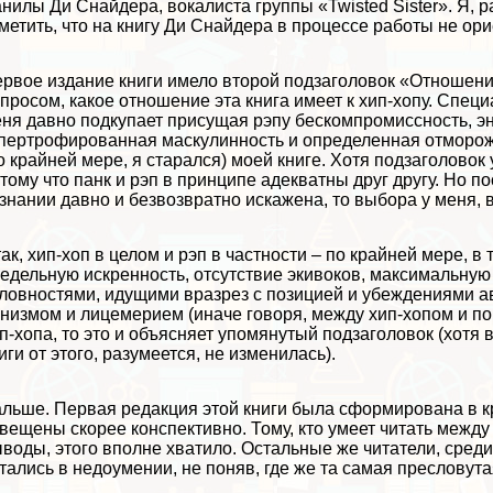
нилы Ди Снайдера, вокалиста группы «Twisted Sister». Я, 
метить, что на книгу Ди Снайдера в процессе работы не орие
рвое издание книги имело второй подзаголовок «Отношения 
просом, какое отношение эта книга имеет к хип-хопу. Спец
ня давно подкупает присущая рэпу бескомпромиссность, эн
пертрофированная маскулинность и определенная отмороже
о крайней мере, я старался) моей книге. Хотя подзаголовок
тому что панк и рэп в принципе адекватны друг другу. Но 
знании давно и безвозвратно искажена, то выбора у меня, в
ак, хип-хоп в целом и рэп в частности – по крайней мере, 
едельную искренность, отсутствие экивоков, максимальну
ловностями, идущими вразрез с позицией и убеждениями ав
низмом и лицемерием (иначе говоря, между хип-хопом и по
п-хопа, то это и объясняет упомянутый подзаголовок (хотя 
иги от этого, разумеется, не изменилась).
льше. Первая редакция этой книги была сформирована в к
вещены скорее конспективно. Тому, кто умеет читать между
воды, этого вполне хватило. Остальные же читатели, среди
тались в недоумении, не поняв, где же та самая пресловута