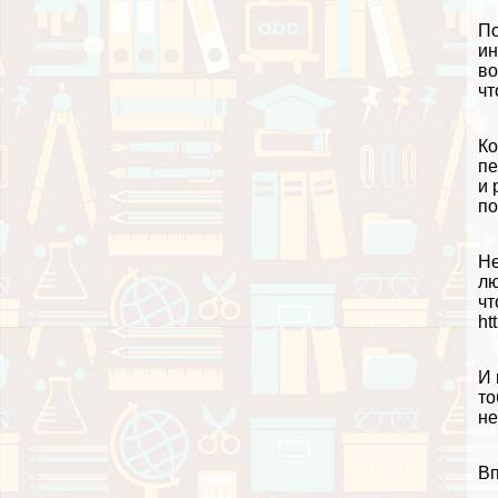
По
ин
во
чт
Ко
пе
и 
по
Не
лю
чт
ht
И 
то
не
Вп