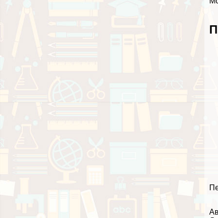
Мо
П
Пе
Ав