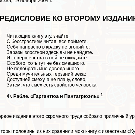
сква, 19 ноября 2004 г.
РЕДИСЛОВИЕ КО ВТОРОМУ ИЗДАН
Читающие книгу эту, знайте:
С бесстрастием читая, все поймете.
Себя напрасно в краску не вгоняйте:
Заразы злостной здесь вы не найдете.
И совершенства в ней не ожидайте
Особого, хоть тут не без смешного.
Не подобрать мне довода иного
Среди мучительных терзаний века:
Доступней смеху, а не плачу, слово,
Затем, что смех есть свойство человека.
1
Ф. Рабле. «Гаргантюа и Пантагрюэль»
рвое издание этого скромного труда собрало приличный у
торы половины из них сравнили мою книгу с известным «К