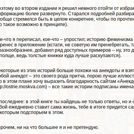
этому во втором издании я решил немного отойти от избра
формацию более развернуто. Старался подробней разбира
обще стремился быть в целом конкретнее, чтобы по прочтен
о такое возможно в принципе).
е-что я переписал, кое-что – упростил; историю феминизм
ренес в приложение (кстати, не советую им пренебрегать, 
разнообразнее, добавил ряд доступных примеров – ну, это 
толще, ведь толстые книжки куда лучше раскупаются).
которые из этих историй больше похожи на анекдоты и взя
бой анекдот – это своего рода притча, порою лучше иллюс
о в этом плане хочу выразить благодарность сайтам «Анекдот
tp://ostrie.moskva.com) – все такие истории подписаны име
последнее: в этой книге ты найдешь не только ответы, но и
бой ежедневно ставит сама жизнь, тебе в итоге придется са
которым подспорьем в этом.
рочем, ни на что большее я и не претендую.