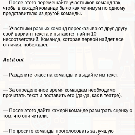
— После этого перемешайте участников комaнд так,
чтобы в каждой комaнде было как минимум по одному
представителю из другой комaнды.
— Участники разных комaнд пересказывают друг другу
свой вариант текста и пытаются найти 10
несоответствий. Комaнда, которая первой найдет все
отличия, побеждает.
Act
it
out
— Разделите класс на комaнды и выдайте им текст.
— За определенное время комaндам необходимо
прочитать текст и поставить его (да-да, как в театре).
— После этого дайте каждой комaнде разыграть сценку о
том, что они читали.
— Попросите комaнды проголосовать за лучшую