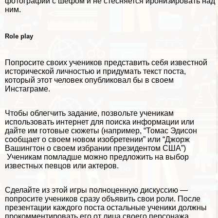
фотографии с шефом и не стесняется иронизировать над
ним.
Role play
Попросите своих учеников представить себя известной
исторической личностью и придумать текст поста,
который этот человек опубликовал бы в своем
Инстаграме.
Чтобы облегчить задание, позвольте ученикам
использовать интернет для поиска информации или
дайте им готовые сюжеты (например, “Томас Эдисон
сообщает о своем новом изобретении” или “Джорж
Вашингтон о своем избрании президентом США”)
Ученикам помладше можно предложить на выбор
известных певцов или актеров.
Сделайте из этой игры полноценную дискуссию —
попросите учеников сразу объявить свои роли. После
презентации каждого поста остальные ученики должны
прокомментировать его от лица своего персонажа.