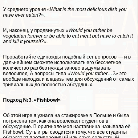
У среднего уровня
«What is the most delicious dish you
have ever eaten?».
И, наконец, у продвинутых
«Would you rather be
vegetarian forever or be able to eat meat but have to catch it
and kill it yourself?».
Проработайте единожды подобный сет вопросов — и в
дальнейшем сможете использовать его бессчетное
количество раз без нужды заново выдумывать
велосипед. А вопросы типа
«Would you rather…?»
это
вообще находка и кладезь тем для обсуждений от самых
тривиальных до полностью абсурдных.
Подход №3. «Fishbowl»
Об этой игре я узнала на стажировке в Польше и была
потрясена тем, как она вовлекает студентов в
обсуждение. В оригинале моя наставница называла её
Fishbowl. Суть игры сводится к тому, что все студенты
обсуждают противоречивый или даже деликатный