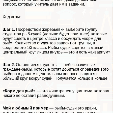
вопрос, который учитель дает им в задании.
Ход игры:
Шаг 1.
Посредством жеребьевки выберите группу
студентов рыб-судей (дальше будет понятнее), которые
будут сидеть в центре класса и обсуждать «корм для
рыб». Количество студентов зависит от группы, в
среднем это 1/3 класса. Рыбы-судьи садятся в малый
центральный круг лицом внутрь — это и есть «аквариум».
Шаг 2.
Оставшиеся студенты — небезразличные
граждане-рыбы, которые хотят добиться справедливого
выбора в данном щепетильном вопросе, садятся в
бóльший круг вокруг судей. Получается кольцо в кольце.
«Корм для рыб»
— это животрепещущая тема, которая
никого не оставит равнодушным.
Мой любимый пример
— рыбы-судьи это врачи,
которым попало сердце на трaнcплантацию и им