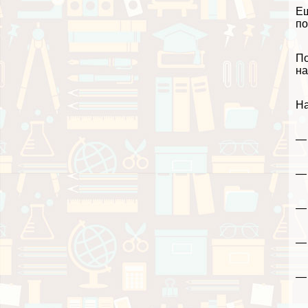
Ещ
по
По
на
Н
— 
— 
— 
— 
— 