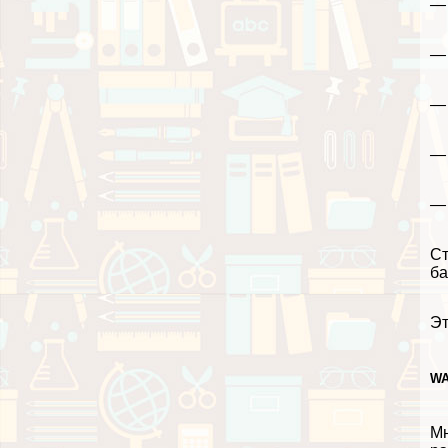
— 
— 
— 
— 
— 
Ст
ба
Эт
WA
Мн