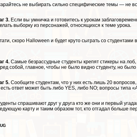
арайтесь не выбирать сильно специфические темы — не все
г 3.
Если вы умничка и готовитесь к урокам заблаговремен
елать выборку из персонажей, относящихся к теме урока.
тати, скоро Halloween и будет круто сыграть со студентами
г 4.
Самые безрассудные студенты крепят стикеры на лоб,
ред собой, главное, чтобы не было видно студенту, но был
г 5.
Сообщите студентам, что у них есть лишь 20 вопросов,
 есть ответ может быть либо YES, либо NO; вопросы типа «
уденты спрашивают друг у друга кто же они и первый угад
едующую карту и таким образом тот, кто отгадал больше п
LUG