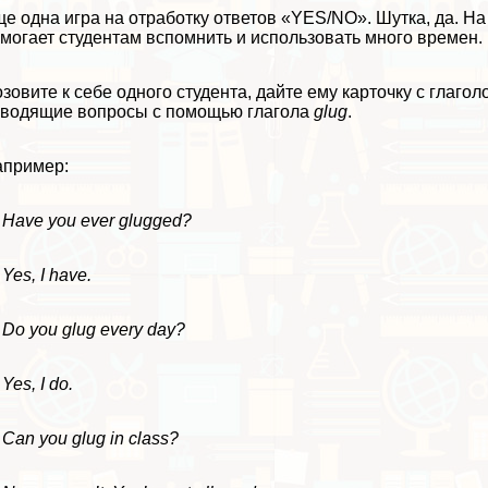
е одна игра на отработку ответов «YES/NO». Шутка, да. Н
могает студентам вспомнить и использовать много времен.
зовите к себе одного студента, дайте ему карточку с глаго
водящие вопросы с помощью глагола
glug
.
апример:
Have you ever glugged?
Yes, I have.
Do you glug every day?
Yes, I do.
Can you glug in class?