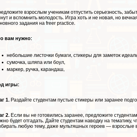
едложите взрослым ученикам отпустить серьезность, забыт
нут и вспомнить молодость. Игра хоть и не новая, но вечная
новного задания на freer practice.
о вам нужно:
небольшие листочки бумаги, стикеры для заметок идеаль
сумочка, шляпа или боул,
маркер, ручка, карандаш,
од игры:
г 1.
Раздайте студентам пустые стикеры или заранее подго
г 2.
Если вы не готовились заранее, предложите студентам
жно будет отгадать. Дайте студентам наводку на тематику,
бирать любую тему, даже мультяшных героев — взрослые в