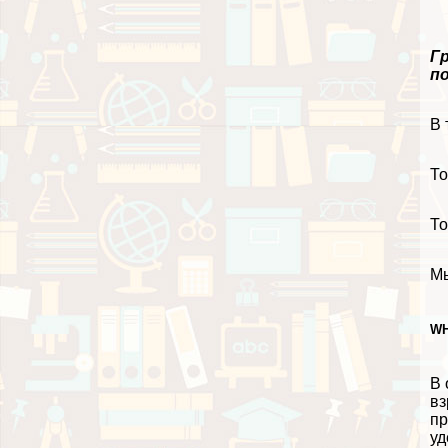
Гр
по
В 
То
То
Мы
WH
В 
вз
пр
уд