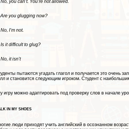
No, you can’t. You’re not allowed.
Are you glugging now?
No, I’m not.
Is it difficult to glug?
No, it isn’t
уденты пытаются угадать глагол и получается это очень з
лл и становится следующим игроком. Студент с наибольшим
у игру можно адаптировать под проверку слов в начале уро
LK IN MY SHOES
огие люди приходят учить английский в осознанном возрас