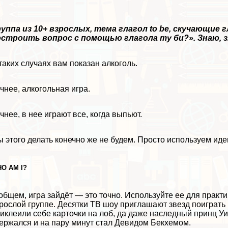
уппа из 10+ взрослых, тема глагол to be, скучающие 
строить вопрос с помощью глагола ту би?». Знаю, знаю,
таких случаях вам показан алкоголь.
чнее, алкогольная игра.
чнее, в нее играют все, когда выпьют.
 этого делать конечно же не будем. Просто используем иде
O AM I?
общем, игра зайдёт — это точно. Используйте ее для пpaк
рослой группе. Десятки ТВ шоу приглашают звезд поиграть в
иклеили себе карточки на лоб, да даже наследный принц Уи
ержался и на пару минут стал Девидом Бекхемом.