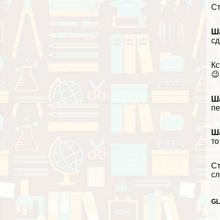
Ст
Ша
сд
Кс
😉
Ша
пе
Ша
то
Ст
сл
G