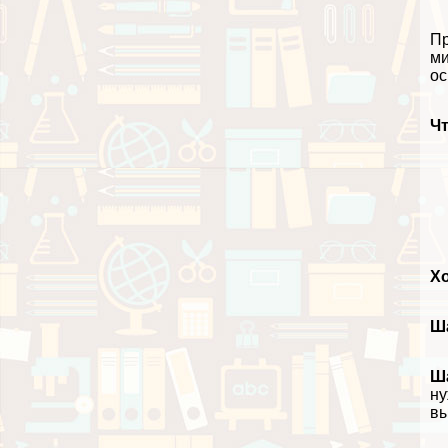
Пр
ми
ос
Чт
Х
Ша
Ша
ну
вы