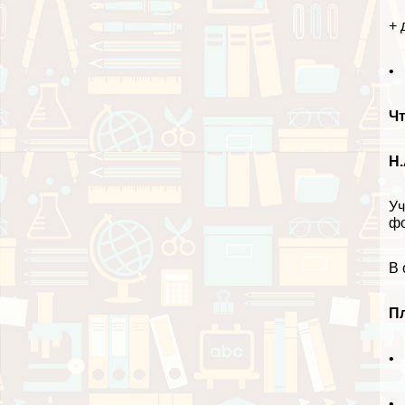
+ 
• 
Чт
Н.
Уч
фо
В 
П
• 
• 