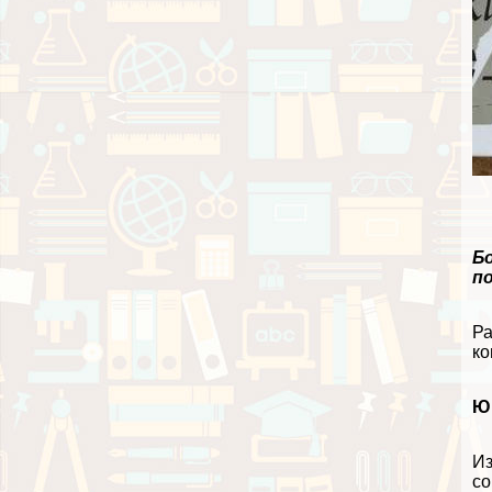
Б
по
Ра
ко
Ю
Из
со