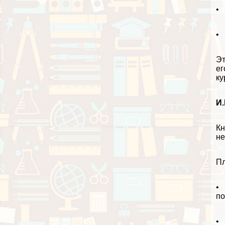
• 
• 
Эт
ег
ку
И.
Кн
не
П
• 
по
• 