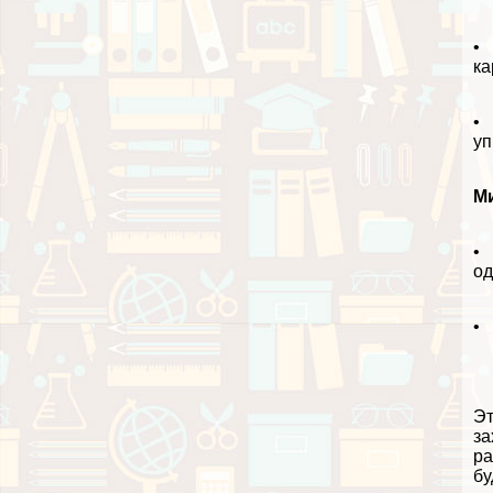
• 
ка
• 
уп
М
• 
од
• 
Эт
за
ра
бу