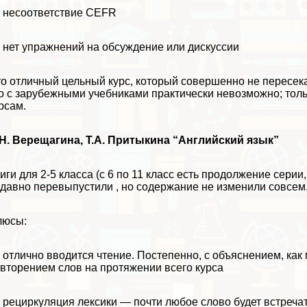
несоответствие CEFR
нет упражнений на обсуждение или дискуссии
о отличный цельный курс, который совершенно не пересека
о с зарубежными учебниками пpaктически невозможно; толь
рсам.
Н. Верещагина, Т.А. Притыкина “Английский язык”
иги для 2-5 класса (с 6 по 11 класс есть продолжение сери
давно перевыпустили , но содержание не изменили совсем. Д
люсы:
отлично вводится чтение. Постепенно, c объяснением, как 
вторением слов на протяжении всего курса
рециркуляция лексики — почти любое слово будет встречат