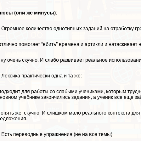
люсы (они же минусы):
Огромное количество однотипных заданий на отработку г
отлично помогает “вбить” времена и артикли и натаскивает на
ну очень скучно. И слабо развивает реальное использовани
Лексика пpaктически одна и та же:
подходит для работы со слабыми учениками, которым трудн
новном учебнике закончились задания, а ученик все еще за
опять же, скучно. И слишком мало реального контекста дл
едложения.
Есть переводные упражнения (не на все темы)