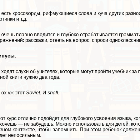
есть кроссворды, рифмующиеся слова и куча других разно
ртинки и т.д.
очень плавно вводится и глубоко отpaбатывается граммати
ражнений: расскажи, ответь на вопрос, спроси одноклассник
инусы
:
ходят слухи об учителях, которые могут пройти учебник за г
ной книги нужно два года.
ох уж этот
Soviet.
И
shall.
от курс отлично подойдет для глубокого усвоения языка, ко
хочешь — не забудешь. Можно использовать для детей, кото
зном контексте, чтобы запомнить. При этом ребенок должен
дет непосильным.