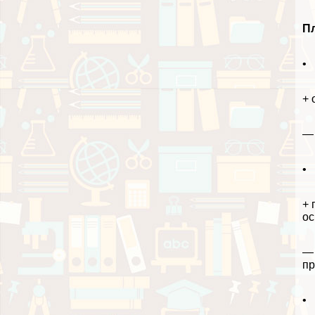
П
• 
+ 
— 
• 
+ 
ос
— 
пр
• 