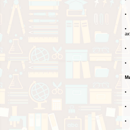
• 
• 
ак
• 
• 
М
• 
• 
• 