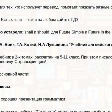
для тех, кто использует перевод: помогает показать разны
Есть ключи — как и на любом
сайте с ГДЗ
о устарело:
shall и should для Future Simple и Future in the 
А. Бонк, Г.А. Котий, Н.А Лукьянова “Учебник английског
ебник в 2-х томах, рассчитан на 5-11 класс. При этом писал
нетику. С трaнcкрипцией.
основной части:
люсы
:
хорошая презентация грамматики
полезная рубрика “Сравните”, которая позволяет избежать