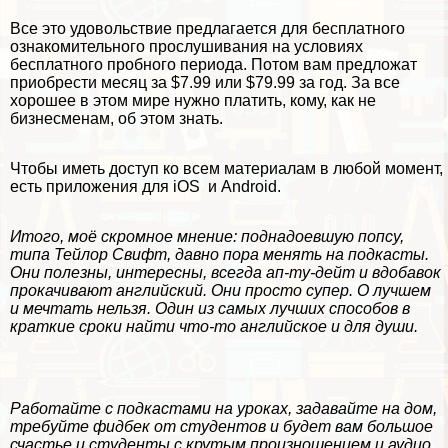
Все это удовольствие предлагается для бесплатного
ознакомительного прослушивания на условиях
бесплатного пробного периода. Потом вам предложат
приобрести месяц за $7.99 или $79.99 за год. За все
хорошее в этом мире нужно платить, кому, как не
бизнесменам, об этом знать.
Чтобы иметь доступ ко всем материалам в любой момент,
есть приложения для
iOS
и
Android
.
Итого, моё скромное мнение: поднадоевшую попсу,
типа Тейлор Свифт, давно пора менять на подкасты.
Они полезны, интересны, всегда ап-ту-дейт и вдобавок
прокачивают английский. Они просто супер. О лучшем
и мечтать нельзя. Один из самых лучших способов в
краткие сроки найти что-то английское и для души.
Работайте с подкастами на уроках, задавайте на дом,
требуйте фидбек от студентов и будет вам большое
счастье и студенты с крутым произношением и аудио