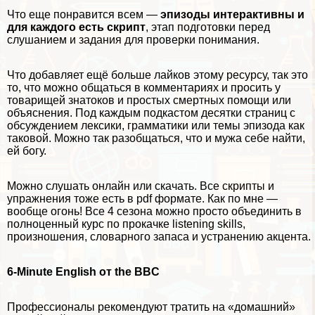
Что еще понравится всем —
эпизоды интеpaктивны и
для каждого есть скрипт
, этап подготовки перед
слушанием и задания для проверки понимания.
Что добавляет ещё больше лайков этому ресурсу, так это
то, что можно общаться в комментариях и просить у
товарищей знатоков и простых cмepтных помощи или
объяснения. Под каждым подкастом десятки страниц с
обсуждением лексики, грамматики или темы эпизода как
таковой. Можно так разобщаться, что и мужа себе найти,
ей богу.
Можно слушать онлайн или скачать. Все скрипты и
упражнения тоже есть в pdf формате. Как по мне —
вообще огонь! Все 4 сезона можно просто объединить в
полноценный курс по прокачке listening skills,
произношения, словарного запаса и устранению акцента.
6-Minute English
от the BBC
Профессионалы рекомендуют тратить на «домашний»