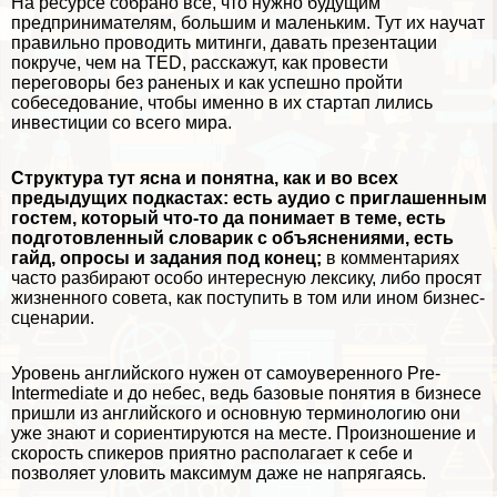
На ресурсе собрано все, что нужно будущим
предпринимателям, большим и маленьким. Тут их научат
правильно проводить митинги, давать презентации
покруче, чем на TED, расскажут, как провести
переговоры без раненых и как успешно пройти
собеседование, чтобы именно в их стартап лились
инвестиции со всего мира.
Структура тут ясна и понятна, как и во всех
предыдущих подкастах: есть аудио с приглашенным
гостем, который что-то да понимает в теме, есть
подготовленный словарик с объяснениями, есть
гайд, опросы и задания под конец;
в комментариях
часто разбирают особо интересную лексику, либо просят
жизненного совета, как поступить в том или ином бизнес-
сценарии.
Уровень английского нужен от
само
уверенного Pre-
Intermediate и до небес, ведь базовые понятия в бизнесе
пришли из английского и основную терминологию они
уже знают и сориентируются на месте. Произношение и
скорость спикеров приятно располагает к себе и
позволяет уловить максимум даже не напрягаясь.