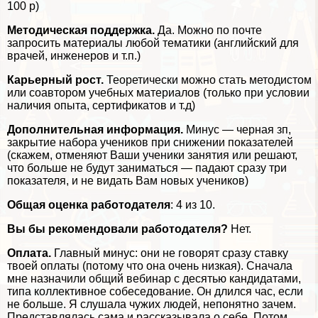
100 р)
Методическая поддержка.
Да. Можно по почте
запросить материалы любой тематики (английский для
врачей, инженеров и т.п.)
Карьерный рост.
Теоретически можно стать методистом
или соавтором учебных материалов (только при условии
наличия опыта, сертификатов и т.д)
Дополнительная информация.
Минус — черная зп,
закрытие набора учеников при снижении показателей
(скажем, отменяют Ваши ученики занятия или решают,
что больше не будут заниматься — падают сразу три
показателя, и не видать Вам новых учеников)
Общая оценка работодателя
: 4 из 10.
Вы бы рекомендовали работодателя?
Нет.
Оплата.
Главный минус: они не говорят сразу ставку
твоей оплаты (потому что она очень низкая). Сначала
мне назначили общий вебинар с десятью кандидатами,
типа коллективное собеседование. Он длился час, если
не больше. Я слушала чужих людей, непонятно зачем.
Представлялась сама и рассказывала о себе. Потом