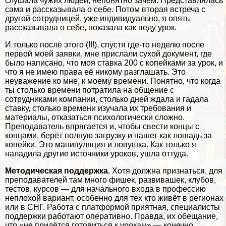
слушала чужих людей, непонятно зачем. Представлялась
сама и рассказывала о себе. Потом вторая встреча с
другой сотрудницей, уже индивидуально, я опять
рассказывала о себе, показала как веду урок.
И только после этого (!!!), спустя где-то неделю после
первой моей заявки, мне прислали сухой документ, где
было написано, что моя ставка 200 с копейками за урок, и
что я не имею права её никому разглашать. Это
неуважение ко мне, к моему времени. Понятно, что когда
ты столько времени потратила на общение с
сотрудниками компании, столько дней ждала и гадала
ставку, столько времени изучала их требования и
материалы, отказаться психологически сложно.
Преподаватель впрягается и, чтобы свести концы с
концами, берёт полную загрузку и пашет как лошадь за
копейки. Это манипуляция и ловушка. Как только я
наладила другие источники уроков, ушла оттуда.
Методическая поддержка.
Хотя должна признаться, для
преподавателей там много фишек, развивашек, клубов,
тестов, курсов — для начального входа в профессию
неплохой вариант, особенно для тех кто живёт в регионах
или в СНГ. Работа с платформой приятная, специалисты
поддержки работают оперативно. Правда, их обещание,
что «не придётся готовиться к урокам» — конечно,