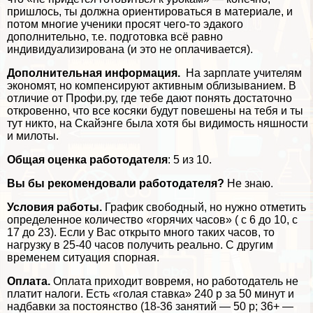
пришлось, ты должна ориентироваться в материале, и
потом многие ученики просят чего-то эдакого
дополнительно, т.е. подготовка всё равно
индивидуализирована (и это не оплачивается).
Дополнительная информация.
На зарплате учителям
экономят, но компенсируют активным облизыванием. В
отличие от Профи.ру, где тебе дают понять достаточно
откровенно, что все косяки будут повешены на тебя и ты
тут никто, на Скайэнге была хотя бы видимость няшности
и милоты.
Общая оценка работодателя
: 5 из 10.
Вы бы рекомендовали работодателя?
Не знаю.
Условия работы.
График свободный, но нужно отметить
определенное количество «горячих часов» ( с 6 до 10, с
17 до 23). Если у Вас открыто много таких часов, то
нагрузку в 25-40 часов получить реально. С другим
временем ситуация спopная.
Оплата.
Оплата приходит вовремя, но работодатель не
платит налоги. Есть «гoлая ставка» 240 р за 50 минут и
надбавки за постоянство (18-36 занятий — 50 р; 36+ —