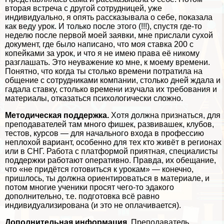
вторая встреча с другой сотрудницей, уже
индивидуально, я опять рассказывала о себе, показала
как веду урок. И только после этого (!!!), спустя где-то
неделю после первой моей заявки, мне прислали сухой
документ, где было написано, что моя ставка 200 с
копейками за урок, и что я не имею права её никому
разглашать. Это неуважение ко мне, к моему времени.
Понятно, что когда ты столько времени потратила на
общение с сотрудниками компании, столько дней ждала и
гадала ставку, столько времени изучала их требования и
материалы, отказаться психологически сложно.
Методическая поддержка.
Хотя должна признаться, для
преподавателей там много фишек, развивашек, клубов,
тестов, курсов — для начального входа в профессию
неплохой вариант, особенно для тех кто живёт в регионах
или в СНГ. Работа с платформой приятная, специалисты
поддержки работают оперативно. Правда, их обещание,
что «не придётся готовиться к урокам» — конечно,
пришлось, ты должна ориентироваться в материале, и
потом многие ученики просят чего-то эдакого
дополнительно, т.е. подготовка всё равно
индивидуализирована (и это не оплачивается).
Дополнительная информация.
Преподаватель