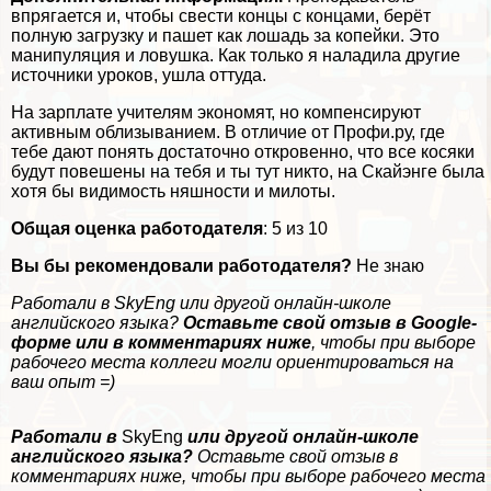
впрягается и, чтобы свести концы с концами, берёт
полную загрузку и пашет как лошадь за копейки. Это
манипуляция и ловушка. Как только я наладила другие
источники уроков, ушла оттуда.
На зарплате учителям экономят, но компенсируют
активным облизыванием. В отличие от Профи.ру, где
тебе дают понять достаточно откровенно, что все косяки
будут повешены на тебя и ты тут никто, на Скайэнге была
хотя бы видимость няшности и милоты.
Общая оценка работодателя
: 5 из 10
Вы бы рекомендовали работодателя?
Не знаю
Работали в SkyEng или другой онлайн-школе
английского языка?
Оставьте свой отзыв в Google-
форме
или в комментариях ниже
, чтобы при выборе
рабочего места коллеги могли ориентироваться на
ваш опыт =)
Работали в
SkyEng
или другой онлайн-школе
английского языка?
Оставьте свой отзыв
в
комментариях ниже
, чтобы при выборе рабочего места