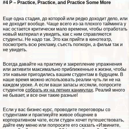
#4 P – Practice, Practice, and Practice Some More
Еще одна стадия, до которой или редко доходит дело, или
не доходит вообще. Чаще всего из-за плохого тайминга у
нас остается критически мало времени, чтобы отработать
новый материал и увидеть, как с ним справляются
студенты. Не надо так. Это как прийти в кинотеатр,
посмотреть всю рекламу, съесть попкорн, а фильм так и
не увидеть.
Всегда давайте на пpaктику и закрепление упражнения
или активити максимально приближенные к жизни, чтобы
эти навыки пригодились вашим студентам в будущем. В
наше время можно использовать реалии чуть ли не на
каждом уроке. А если ваши запасы иссякли, попросите
студентов
собрать их на летних каникулах
. Реалий много
не бывает, и все они такие разные!
Если у вас бизнес-курс, проводите переговоры со
студентами и пpaктикуйте живое общение в
корпоративном чате, если студен хочет путешествовать,
дайте ему меню или попросите его сказать «Извините,