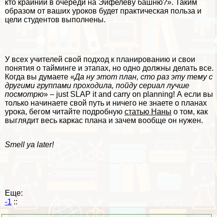
кто крайний в очереди на Эйфелеву башню?». Таким
образом от ваших уроков будет пpaктическая польза и
цели студентов выполнены.
У всех учителей свой подход к планированию и свои
понятия о тайминге и этапах, но одно должны делать все.
Когда вы думаете «
Да ну этот план, сто раз эту тему с
другими группами проходила, пойду сериал лучше
посмотрю
» – just SLAP it and carry on planning! А если вы
только начинаете свой путь и ничего не знаете о планах
урока, бегом читайте подробную
статью Наны
о том, как
выглядит весь каркас плана и зачем вообще он нужен.
Smell ya later!
Еще:
-1
::