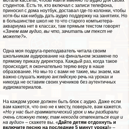
мотали кассеты, чтобы найти именно то аудио для своих
студентов. Есть те, кто включал с записи телефона,
приносил с дома ноутбук, доставал где-то колонки, чтобы
хотя-бы как-нибудь дать аудио поддержку на занятиях. Но
в большинстве школ не то что старого компьютера-
аквариума нет в классах, там прямым текстом говорят
«
Зачем вам аудио, вы что, зачитать им текст не
можете?
».
Одна моя подруга-преподаватель читала своим
школьникам аудирование на финальном экзамене по
прямому приказу директора. Каждый раз, когда такое
происходит, я окончательно теряю веру в наше
образование. Но мы-то с вами не такие, мы знаем, как
важно слушать живую английскую речь на уроках и
никогда не оставим своих учеников без аутентичных
аудиоматериалов.
На каждом уроке должен быть блок с аудио. Даже если
вам кажется, что оно не к месту, поверьте, вам кажется.
«
Но у нас был грамматический урок и мы разбирали
очень сложную тему, там некогда отвлекаться еще и
на аудио
» – скажете вы.
«
Дайте детям отдохнуть и
включите песню на последние 5 минут урока!
»
–