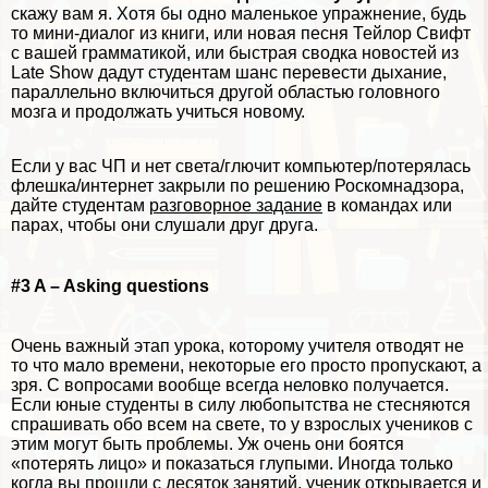
скажу вам я. Хотя бы одно маленькое упражнение, будь
то мини-диалог из книги, или новая песня Тейлор Свифт
с вашей грамматикой, или быстрая сводка новостей из
Late Show дадут студентам шанс перевести дыхание,
параллельно включиться другой областью головного
мозга и продолжать учиться новому.
Если у вас ЧП и нет света/глючит компьютер/потерялась
флешка/интернет закрыли по решению Роскомнадзора,
дайте студентам
разговорное задание
в комaндах или
парах, чтобы они слушали друг друга.
#3 A – Asking questions
Очень важный этап урока, которому учителя отводят не
то что мало времени, некоторые его просто пропускают, а
зря. С вопросами вообще всегда неловко получается.
Если юные студенты в силу любопытства не стесняются
спрашивать обо всем на свете, то у взрослых учеников с
этим могут быть проблемы. Уж очень они боятся
«потерять лицо» и показаться глупыми. Иногда только
когда вы прошли с десяток занятий, ученик открывается и