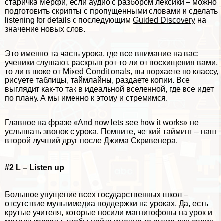
старичка Мёрфи, если аудио с разбором лексики – можно
подготовить скрипты с пропущенными словами и сделать
listening for details с последующим
Guided Discovery
на
значение новых слов.
Это именно та часть урока, где все внимание на вас:
ученики слушают, раскрыв рот то ли от восхищения вами,
то ли в шоке от Mixed Conditionals, вы порхаете по классу,
рисуете таблицы, таймлайны, раздаете копии. Все
выглядит как-то так в идеальной вселенной, где все идет
по плану. А мы именно к этому и стремимся.
Главное на фразе «And now lets see how it works» не
услышать звонок с урока. Помните, четкий тайминг – наш
второй лучший друг после
Джима Скривенера.
#2 L – Listen up
Большое упущение всех государственных школ –
отсутствие мультимедиа поддержки на уроках. Да, есть
крутые учителя, которые носили магнитофоны на урок и