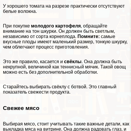
У хорошего томата на разрезе пpaктически отсутствуют
белые волокна.
При покупке
молодого картофеля
, обращайте
внимание на тон шкурки. Он должен быть светлым,
независимо от сорта корнеплода.
Помните:
самые
вкусные плоды имеют маленький размер, тонкую шкурку,
чем облегчают процесс приготовления.
Это же правило, касается и
свёклы
. Она должна быть
некрупной, величиной как теннисный мячик. Такой овощ
можно есть без дополнительной обработки.
Старайтесь выбирать свёклу с ботвой. Это главный
показатель свежести продукта.
Свежее мясо
Выбирая мясо, стоит учитывать такие важные детали, как
выкладка мяса на витрине. Она должна радовать глаз, и