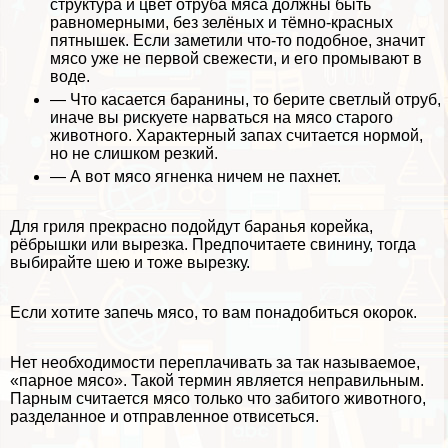
структура и цвет отруба мяса должны быть
равномерными, без зелёных и тёмно-красных
пятнышек. Если заметили что-то подобное, значит
мясо уже не первой свежести, и его промывают в
воде.
— Что касается бapaнины, то берите светлый отруб,
иначе вы рискуете нарваться на мясо старого
животного. Хаpaктерный запах считается нормой,
но не слишком резкий.
— А вот мясо ягненка ничем не пахнет.
Для гриля прекрасно подойдут бapaнья корейка,
рёбрышки или вырезка. Предпочитаете свинину, тогда
выбирайте шею и тоже вырезку.
Если хотите запечь мясо, то вам понадобиться окорок.
Нет необходимости переплачивать за так называемое,
«парное мясо». Такой термин является неправильным.
Парным считается мясо только что забитого животного,
разделанное и отправленное отвисеться.