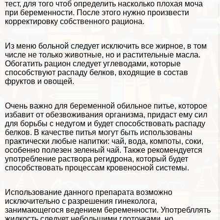
тест, для того чтоб определить насколько плохая моча
при беременности. После этого нужно произвести
корректировку собственного рациона.
Из меню больной следует исключить все жирное, в том
числе не только животные, но и растительные масла.
Обогатить рацион следует углеводами, которые
способствуют распаду белков, входящие в состав
фруктов и овощей.
Очень важно для беременной обильное питье, которое
избавит от обезвоживания организма, придаст ему сил
для борьбы с недугом и будет способствовать распаду
белков. В качестве питья могут быть использованы
пpaктически любые напитки: чай, вода, компоты, соки,
особенно полезен зеленый чай. Также рекомендуется
употрeбление раствора регидрона, который будет
способствовать процессам кровеносной системы.
Использование данного препарата возможно
исключительно с разрешения гинеколога,
занимающегося ведением беременности. Употрeбллять
жидкость следует небольшими глоточками, но