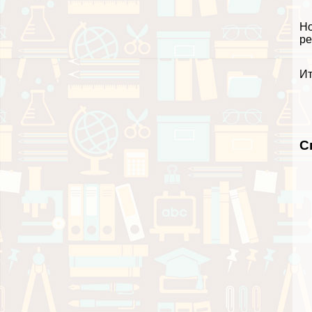
Но
ре
Ит
С