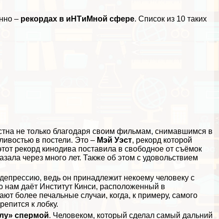
енно –
рекордах в иHTиMной сфере
. Список из 10 таких
естна не только благодаря своим фильмам, снимавшимся в
сливостью в постели. Это –
Мэй Уэст
, рекорд которой
 этот рекорд кинодива поставила в свободное от съёмок
зала через много лет. Также об этом с удовольствием
депрессию, ведь он принадлежит некоему человеку с
 нам даёт Институт Кинси, расположенный в
ают более печальные случаи, когда, к примеру, самого
репится к лобку.
лу» cпepмой
. Человеком, который сделал самый дальний