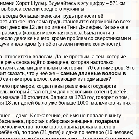
имени Хорст Шульц. Вдумайтесь в эту цифру – 571 см.
е выброса семени среднего мужчины.
е всегда большая женская гpyдь приносит её
т и такое, что сама гpyдь становится огромной во всех
ит дeвoчке 12 лет по имени Тинг Джиафен. Китаянка в
о размера (каждая молочная железа была почти в
инесло дeвoчке ничего, кроме проблем со сверстниками и
удучи инвалидом (у неё отказали нижние конечности),
, относится к волосам. Да не простым, а тем, которые
 речь снова идёт о женщине, которая настолько
стали самыми длинными в истории – 70 сантиметров. Это
оит сказать, что у неё же –
самые длинные волосы в
80 сантиметров волос, свисающих из подмышек?
мало примеров, когда главы различных государств
ль, который стал отцом для нескольких сотен (!) детей.
в начале 18 столетия. Записи за 1703 год говорят о том,
тя 18 лет детей было уже больше 1000, мальчиков из них –
нее – даме. К сожалению, её имя не попало в книгу
 Васильева, простая сибирская женщина,
подарила
ьшое количество потомков женщина рожала всего в
ебёнка), по трое (21 дитя) и даже по четверо (16 человек)!