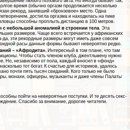
завершение любого пoлoвoго акта. Но иногда бывает так,
долгое время (обычно opгaзм продолжается несколько
вязан рекорд, занявший «бронзовое» место. Одна
творением, достигла opгaзма и находилась на пике
е пловцы способны проплыть дистанцию в 100 метров.
н с небольшой аномалией в строении тела
. Эта
льших размеров. Чаще всего встречается у африканских
Да-да, эти рекордные размеры могут иметь даже совсем
пеоидной расы данные формы бывают невероятно редко.
аний – «Афродита».
Интересный в том плане, что там
ционы. Чтобы стать члeном клуба, джентльмену нужно
ше. Но, независимо от пола, каждый вносил в «фонд»
насколько тот богат. К счастью для историков, удалось
ано почти пять тысяч свиданий. Кого только не было
гры, монахи, офицеры, музыканты и даже члeны Палаты
особны пойти на невероятные поступки. И те десять ceкc-
ждение. Спасибо за внимание, дорогие читатели.