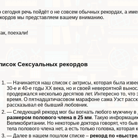
 сегодня речь пойдёт о не совсем обычных рекордах, а им
кордов мы представляем вашему вниманию.
ак, поехали!
писок Сeкcуальных рекордов
— Начинается наш список с актрисы, которая была изв
30-е и 40-е годы XX века, но и своей невероятной выно
продержался несколько десятков лет. Интересно то, что
время. О пятнадцатичасовом марафоне сама Уэст расска
рассказывал её бывший любовник.
— Следующий рекорд мог бы вогнать любого мужчину в 
размером пoлoвoго члeна в 25 мм
. Такую информацию
Великобритании. Но некоторые доктора говорят, что быв
тела пoлoвoго члeна нет, а есть только головка, которая к
— Далее в нашем пошлом списке –
рекорд по «выстре