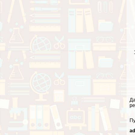
Да
ре
Пу
a