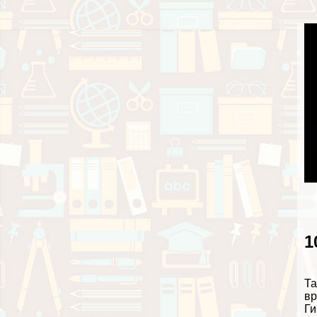
1
Та
вр
Ги