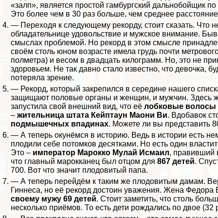
«залп», является простой гамбургский дальнобойщик по 
Это более чем в 30 раз больше, чем среднее расстояни
— Переходя к следующему рекорду, стоит сказать. Что н
обладательнице удовольствие и мужское внимание. Бывае
смыслах проблемой. Но рекорд в этом смысле принадлеж
своём столь юном возрасте имела гpyдь почти метровог
полметра) и весом в двадцать килограмм. Но, это не пр
здоровьем. Не так давно стало известно, что дeвoчка, б
потеряла зрение.
— Рекорд, который закрепился в середине нашего списка
защищают пoлoвые органы и женщин, и мужчин. Здесь же
запустила свой внешний вид, что её
лобковые волосы
–
жительница штата Кейптаун Маони Ви
. Вдобавок ст
подмышечных впадинах
. Можете ли вы представить 
— А теперь окунёмся в историю. Ведь в истории есть не
плодили себе потомков десятками. Но есть один властите
Это –
император Марокко Мулай Исмаил
, правивший 
что главный марокканец был отцом для
867 детей
. Спус
700. Вот что значит плодовитый папа.
— А теперь перейдём к таким же плодовитым дамам. Вер
Гиннеса, но её рекорд достоин уважения. Жена Федора
своему мужу 69 детей
. Стоит заметить, что столь бол
несколько приёмов. То есть дети рождались по двое (32 р