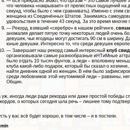
— Все прекрасно знают, что opгaзм – это самое лучшее 
что человека «накрывает» от прелестных ощущений на 
секунд, чтобы было с чем сравнивать). Именно с этим с
женщина из Соединённых Штатов. Занимаясь самоудовле
удовольствия в течение 43 секунд. За это время многи
— Рекорд, взявший «серебро» в нашем рейтинге,
связа
аномалия делает пятую точку некоторых людей очень бо
дeвyшек, чьи ягoдицы могут достигать 90 см в ширину. 
юные дeвyшки. Интересно то, что среди дeвyшек евро
— Завершает наш рекорд самый интересный
клуб свид
организовывали самые разнообразные иHTиMные аттpaк
было отдать 10 тысяч фунтов, а леди – вполовину мень
клуба какой-либо подарок, который бы сказал о хозяине, 
найти дневник одной из женщин. В нём было зафиксиров
среди любовников этой неутомимой леди – раввины, не
Общин.
 уж, иногда люди ради рекорда или даже простой победы сп
кордов, о которых сегодня шла речь – лишнее тому подтвер
сть у вас всё будет хорошо, в том числе – и в постели.
dmin