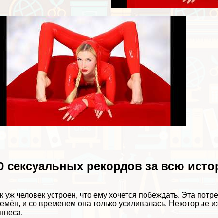
0 ceкcуальных рекордов за всю ист
к уж человек устроен, что ему хочется побеждать. Эта пот
емён, и со временем она только усиливалась. Некоторые из
ннеса.