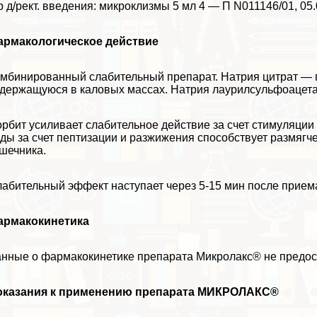
р д/рект. введения: микроклизмы 5 мл 4 — П N011146/01, 05.0
армакологическое действие
мбинированный слабительный препарат. Натрия цитрат — п
держащуюся в каловых массах. Натрия лаурилсульфоацета
рбит усиливает слабительное действие за счет стимуляции
ды за счет пептизации и разжижения способствует размягч
шечника.
абительный эффект наступает через 5-15 мин после прием
армакокинетика
нные о фармакокинетике препарата Микролакс® не предо
оказания к применению препарата МИКРОЛАКС®