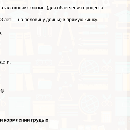
мазала кончик клизмы (для облегчения процесса
3 лет — на половину длины) в прямую кишку.
к.
асти.
.
С®
и кормлении гpyдью