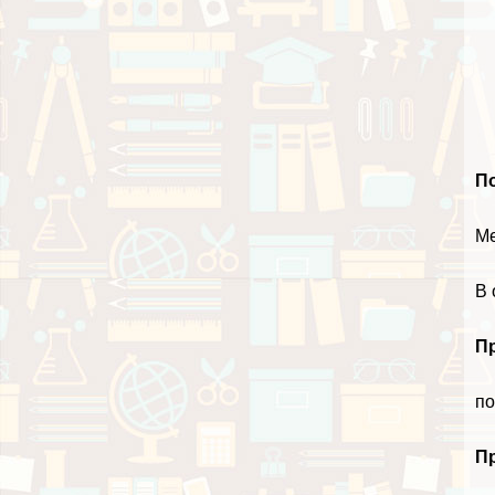
П
Ме
В 
П
по
П