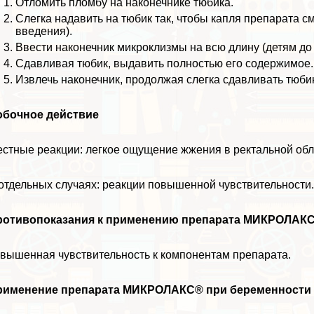
Отломить пломбу на наконечнике тюбика.
Слегка надавить на тюбик так, чтобы капля препарата с
введения).
Ввести наконечник микроклизмы на всю длину (детям до 
Сдавливая тюбик, выдавить полностью его содержимое.
Извлечь наконечник, продолжая слегка сдавливать тюби
обочное действие
стные реакции: легкое ощущение жжения в ректальной обл
отдельных случаях: реакции повышенной чувствительности
ротивопоказания к применению препарата МИКРОЛАК
вышенная чувствительность к компонентам препарата.
рименение препарата МИКРОЛАКС® при беременности 