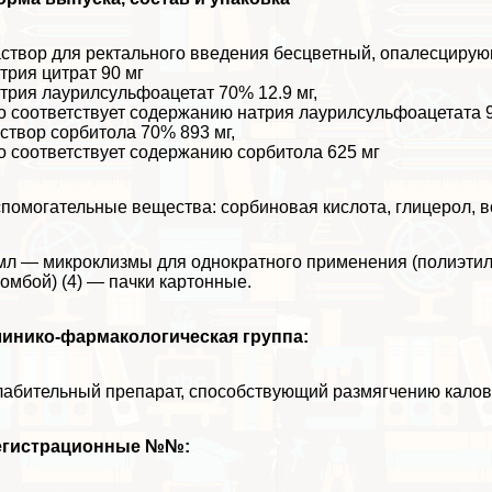
створ для ректального введения бесцветный, опалесцирующ
трия цитрат 90 мг
трия лаурилсульфоацетат 70% 12.9 мг,
о соответствует содержанию натрия лаурилсульфоацетата 9
створ сорбитола 70% 893 мг,
о соответствует содержанию сорбитола 625 мг
помогательные вещества: сорбиновая кислота, глицерол, в
мл — микроклизмы для однократного применения (полиэти
омбой) (4) — пачки картонные.
линико-фармакологическая группа:
абительный препарат, способствующий размягчению кало
егистрационные №№: