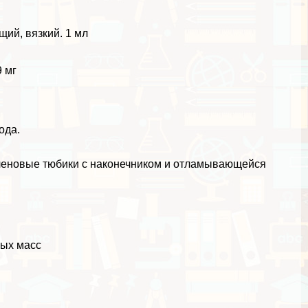
ий, вязкий. 1 мл
 мг
ода.
леновые тюбики с наконечником и отламывающейся
вых масс