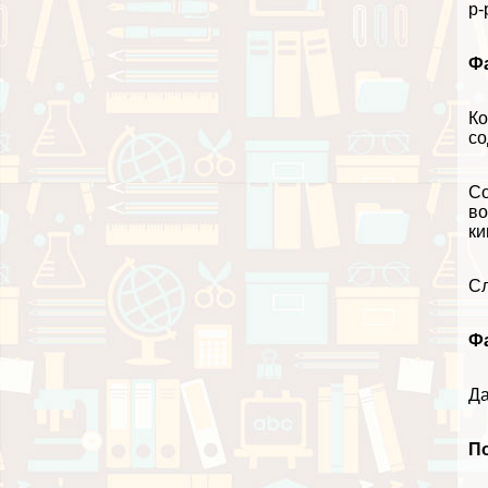
р-
Ф
Ко
со
Со
во
ки
Сл
Ф
Да
П