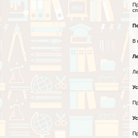
Пр
сп
П
В 
Л
Ле
Ус
Пр
Ус
Пр