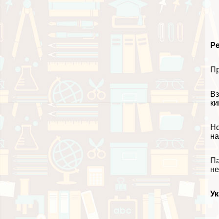
Р
Пр
Вз
ки
Но
на
Па
не
У