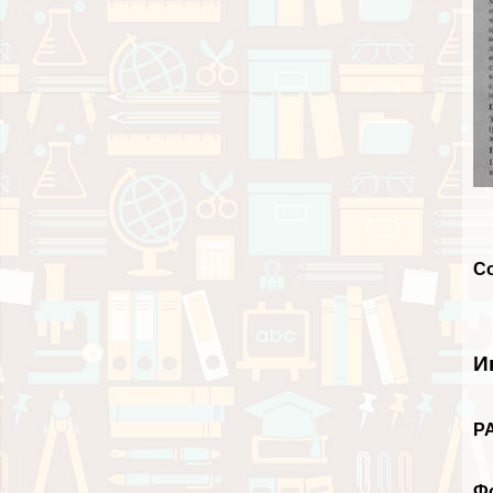
С
И
Р
Фо