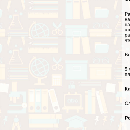
Ра
на
на
чт
ра
чт
Вс
5 
пл
К
Сл
Р