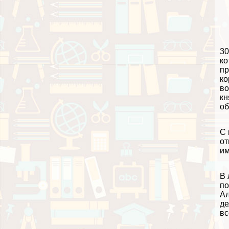
30
ко
пр
ко
во
кн
об
С 
от
им
В 
по
Ал
де
вс