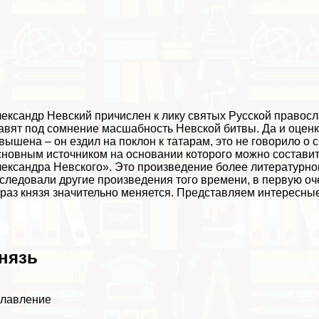
ександр Невский причислен к лику святых Русской правос
авят под сомнение масшабность Невской битвы. Да и оценка
вышена – он ездил на поклон к татарам, это не говорило о 
новным источником на основании которого можно составит
ександра Невского». Это произведение более литературног
следовали другие произведения того времени, в первую оче
раз князя значительно меняется. Представляем интересны
нязь
главление