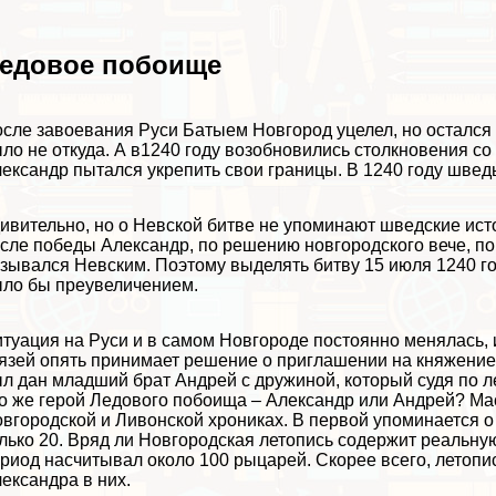
едовое побоище
сле завоевания Руси Батыем Новгород уцелел, но остался
ло не откуда. А в1240 году возобновились столкновения с
ександр пытался укрепить свои границы. В 1240 году шве
ивительно, но о Невской битве не упоминают шведские ист
сле победы Александр, по решению новгородского вече, пок
зывался Невским. Поэтому выделять битву 15 июля 1240 го
ло бы преувеличением.
туация на Руси и в самом Новгороде постоянно менялась,
язей опять принимает решение о приглашении на княжени
л дан младший брат Андрей с дружиной, который судя по ле
о же герой Ледового побоища – Александр или Андрей? Ма
вгородской и Ливонской хрониках. В первой упоминается о
лько 20. Вряд ли Новгородская летопись содержит реальную 
риод насчитывал около 100 рыцарей. Скорее всего, летопи
ександра в них.