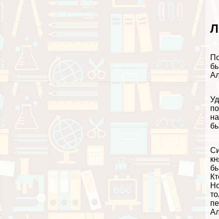
Л
По
бы
Ал
Уд
по
на
бы
Си
кн
бы
Кт
Но
то
пе
Ал