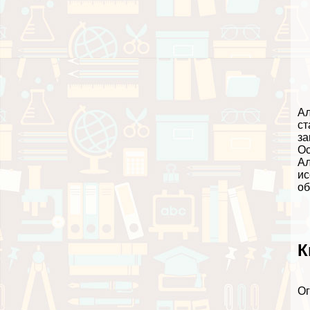
Ал
ст
за
Ос
Ал
ис
об
К
О