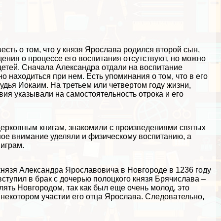
сть о том, что у князя Ярослава родился второй сын,
ения о процессе его воспитания отсутствуют, но можно
 детей. Сначала Александра отдали на воспитание
 находиться при нем. Есть упоминания о том, что в его
дья Иокаим. На третьем или четвертом году жизни,
твия указывали на самостоятельность отрока и его
 церковным книгам, знакомили с произведениями святых
шое внимание уделяли и физическому воспитанию, а
 играм.
князя Александра Ярославовича в Новгороде в 1236 году
 вступил в бpaк с дочерью полоцкого князя Брячислава –
ять Новгородом, так как был еще очень молод, это
 некотором участии его отца Ярослава. Следовательно,