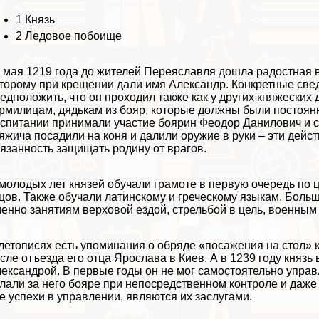
1
Князь
2
Ледовое побоище
 мая 1219 года до жителей Переяславля дошла радостная ве
торому при крещении дали имя Александр. Конкретные свед
едположить, что он проходил также как у других княжеских
рмилицам, дядькам из бояр, которые должны были постоянно
спитании принимали участие боярин Феодор Данилович и су
яжича посадили на коня и далили оружие в руки – эти дейс
язанность защищать родину от врагов.
молодых лет князей обучали грамоте в первую очередь по
цов. Также обучали латинскому и греческому языкам. Боль
енно занятиям верховой ездой, стрельбой в цель, военным
летописях есть упоминания о обряде «посажения на стол» 
сле отъезда его отца Ярослава в Киев. А в 1239 году князь
ександрой. В первые годы он не мог самостоятельно управл
лали за него бояре при непосредственном контроле и даже
е успехи в управлении, являются их заслугами.