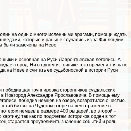
 один на один с многочисленными врагами, помощи ждать
о шведами, которые и раньше случались из-за Финляндии.
ды были замечены на Неве.
очники и основная на Руси Лаврентьевская летопись. А
идает город. Ни в одном источнике того времени князь не
да на Неве и считать ее судьбоносной в истории Руси
 и победившая группировка сторонников суздальских
е в Новгород Александра Ярославовича. В помощь ему
тописи, победив немцев на озере, возвратился с честью.
сштаб битвы на Чудском озере нашел отражение в
 потерях немцев в размере 400 рыцарей, во второй –
картину, так как по подсчетам историков орден в тот
сец старается преувеличить значение событий и роль