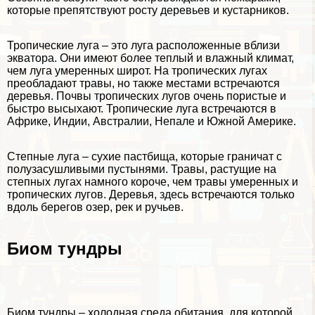
которые препятствуют росту деревьев и кустарников.
Тропические луга – это луга расположенные вблизи
экватора. Они имеют более теплый и влажный климат,
чем луга умеренных широт. На тропических лугах
преобладают травы, но также местами встречаются
деревья. Почвы тропических лугов очень пористые и
быстро высыхают. Тропические луга встречаются в
Африке, Индии, Австралии, Непале и Южной Америке.
Степные луга – сухие пастбища, которые граничат с
полузасушливыми пустынями. Травы, растущие на
степных лугах намного короче, чем травы умеренных и
тропических лугов. Деревья, здесь встречаются только
вдоль берегов озер, рек и ручьев.
Биом тундры
Биом тундры
– холодная среда обитания, для которой