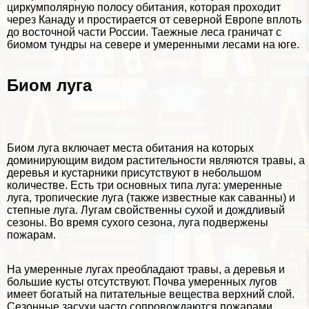
циркумполярную полосу обитания, которая проходит
через Канаду и простирается от северной Европе вплоть
до восточной части России. Таежные леса граничат с
биомом тундры на севере и умеренными лесами на юге.
Биом луга
Биом луга
включает места обитания на которых
доминирующим видом растительности являются травы, а
деревья и кустарники присутствуют в небольшом
количестве. Есть три основных типа луга: умеренные
луга, тропические луга (также известные как саванны) и
степные луга. Лугам свойственны сухой и дождливый
сезоны. Во время сухого сезона, луга подвержены
пожарам.
На умеренные лугах преобладают травы, а деревья и
большие кусты отсутствуют. Почва умеренных лугов
имеет богатый на питательные вещества верхний слой.
Сезонные засухи часто сопровождаются пожарами,