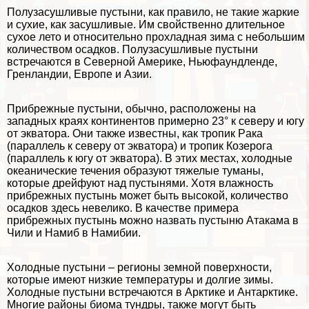
Полузасушливые пустыни, как правило, не такие жаркие
и сухие, как засушливые. Им свойственно длительное
сухое лето и относительно прохладная зима с небольшим
количеством осадков. Полузасушливые пустыни
встречаются в Северной Америке, Ньюфаундленде,
Гренландии, Европе и Азии.
Прибрежные пустыни, обычно, расположены на
западных краях континентов примерно 23° к северу и югу
от экватора. Они также известны, как тропик Paка
(параллель к северу от экватора) и тропик Козерога
(параллель к югу от экватора). В этих местах, холодные
океанические течения образуют тяжелые туманы,
которые дрейфуют над пустынями. Хотя влажность
прибрежных пустынь может быть высокой, количество
осадков здесь невелико. В качестве примера
прибрежных пустынь можно назвать пустыню Атакама в
Чили и Намиб в Намибии.
Холодные пустыни – регионы земной поверхности,
которые имеют низкие температуры и долгие зимы.
Холодные пустыни встречаются в Арктике и Антарктике.
Многие районы биома тундры, также могут быть