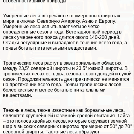
особенности дикой природы.
Умеренные леса
встречаются в умеренных широтах
мира, включая Северную Америку, Азию и Европу.
Умеренные леса испытывают четыре четко
определенные сезона года. Вегетационный период в
лесах умеренного пояса длится около 140-200 дней.
Осадки регулярные и выпадают в течение всего года, а
почвы богаты питательными веществами.
Тропические леса
растут в экваториальных областях
между 23,5° северной широты и 23,5° южной широты. В
тропических лесах есть два сезона: сезон дождей и сухой
сезон. Продолжительность дня пpaктически не меняется
на протяжении всего года. Почвы тропических лесов
более кислые и менее богатые питательными
веществами.
Таежные леса
, также известные как бореальные леса,
являются крупнейшей наземной средой обитания. Тайга
– это полоса хвойных лесов, которые окружают земной
шар в высоких северных широтах примерно от 50° до 70°
северной широты. Таежные леса образуют