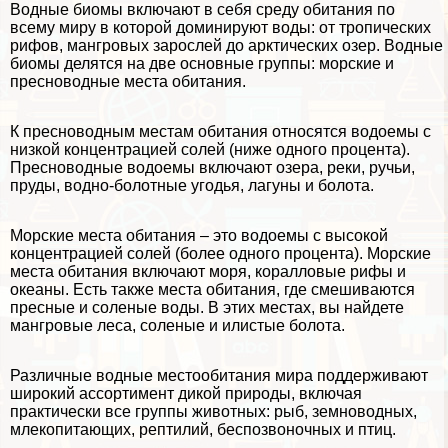
Водные биомы
включают в себя среду обитания по
всему миру в которой доминируют воды: от тропических
рифов, мангровых зарослей до арктических озер. Водные
биомы делятся на две основные группы: морские и
пресноводные места обитания.
К пресноводным местам обитания относятся водоемы с
низкой концентрацией солей (ниже одного процента).
Пресноводные водоемы включают озера, реки, ручьи,
пруды, водно-болотные угодья, лагуны и болота.
Морские места обитания – это водоемы с высокой
концентрацией солей (более одного процента). Морские
места обитания включают моря, коралловые рифы и
океаны. Есть также места обитания, где смешиваются
пресные и соленые воды. В этих местах, вы найдете
мангровые леса, соленые и илистые болота.
Различные водные местообитания мира поддерживают
широкий ассортимент дикой природы, включая
пpaктически все группы животных: рыб, земноводных,
млекопитающих, рептилий, беспозвоночных и птиц.