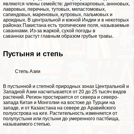
являются члeны семейств: диптерокарповых, аннновых,
лавровых, перечных, тутовых, меластомовых,
сапиндовых, мареновых, кутровых, пальмовых и
ароидных. В центральной и южной Индии и в некоторых
районах Пакистана есть тропические поля, называемые
саваннами. Из-за жаркой, сухой погоды в
саваннах растут главным образом грубые травы.
Пустыня и степь
Степь Азии
В пустынной и степной природных зонах Центральной и
Западной Азии насчитывается от 20 до 25 тысяч видов
растений. Регион простирается от севера и северо-
запада Китая и Монголии на востоке до Турции на
западе, и от Казахстана на севере до Аравийского
полуострова на юге. Растительность изменяется от
полупустыни или пустыни до умеренного пастбища,
называемого степью.