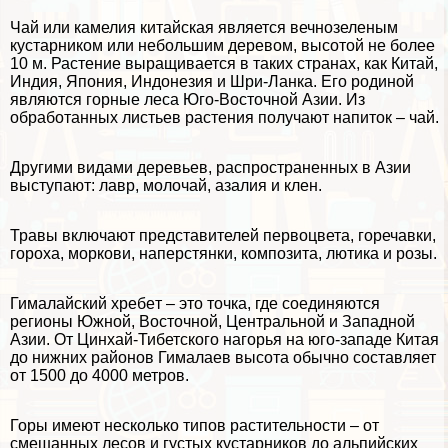
Чай или камелия китайская является вечнозеленым
кустарником или небольшим деревом, высотой не более
10 м. Растение выращивается в таких странах, как Китай,
Индия, Япония, Индонезия и Шри-Ланка. Его родиной
являются горные леса Юго-Восточной Азии. Из
обработанных листьев растения получают напиток – чай.
Другими видами деревьев, распространенных в Азии
выступают: лавр, молочай, азалия и клен.
Травы включают представителей первоцвета, горечавки,
гороха, моркови, наперстянки, композита, лютика и розы.
Гималайский хрeбeт – это точка, где соединяются
регионы Южной, Восточной, Центральной и Западной
Азии. От Цинхай-Тибетского нагорья на юго-западе Китая
до нижних районов Гималаев высота обычно составляет
от 1500 до 4000 метров.
Горы имеют несколько типов растительности – от
смешанных лесов и густых кустарников до альпийских