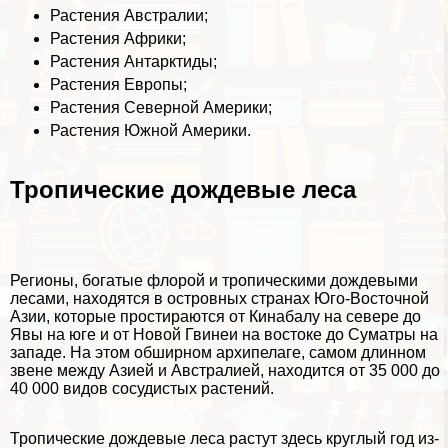
Растения Австралии
;
Растения Африки
;
Растения Антарктиды
;
Растения Европы
;
Растения Северной Америки
;
Растения Южной Америки
.
Тропические дождевые леса
Регионы, богатые флорой и тропическими дождевыми
лесами, находятся в островных странах Юго-Восточной
Азии, которые простираются от Кинабалу на севере до
Явы на юге и от Новой Гвинеи на востоке до Суматры на
западе. На этом обширном архипелаге, самом длинном
звене между Азией и Австралией, находится от 35 000 до
40 000 видов сосудистых растений.
Тропические дождевые леса растут здесь круглый год из-