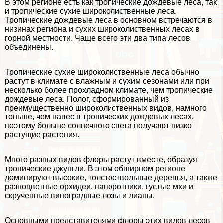
В этом регионе есть как тропические дождевые леса, так
и тропические сухие широколиственные леса.
Тропические дождевые леса в основном встречаются в
низинах региона и сухих широколиственных лесах в
горной местности. Чаще всего эти два типа лесов
объединены.
Тропические сухие широколиственные леса обычно
растут в климате с влажным и сухим сезонами или при
несколько более прохладном климате, чем тропические
дождевые леса. Полог, сформированный из
преимущественно широколиственных видов, намного
тоньше, чем навес в тропических дождевых лесах,
поэтому больше солнечного света получают низко
растущие растения.
Много разных видов флоры растут вместе, образуя
тропические джунгли. В этом обширном регионе
доминируют высокие, толстоствольные деревья, а также
разноцветные орхидеи, папоротники, густые мхи и
скрученные виноградные лозы и лианы.
Основными представителями флоры этих видов лесов