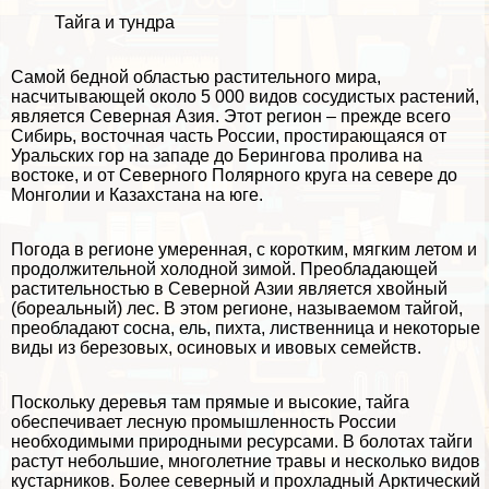
Тайга и тундра
Самой бедной областью растительного мира,
насчитывающей около 5 000 видов сосудистых растений,
является Северная Азия. Этот регион – прежде всего
Сибирь, восточная часть России, простирающаяся от
Уральских гор на западе до Берингова пролива на
востоке, и от Северного Полярного круга на севере до
Монголии и Казахстана на юге.
Погода в регионе умеренная, с коротким, мягким летом и
продолжительной холодной зимой. Преобладающей
растительностью в Северной Азии является хвойный
(
бореальный
) лес. В этом регионе, называемом тайгой,
преобладают сосна, ель, пихта, лиственница и некоторые
виды из березовых, осиновых и ивовых семейств.
Поскольку деревья там прямые и высокие, тайга
обеспечивает лесную промышленность России
необходимыми
природными ресурсами
. В болотах тайги
растут небольшие, многолетние травы и несколько видов
кустарников. Более северный и прохладный Арктический