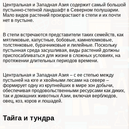
Центральная и Западная Азия содержит самый большой
пустынно-степной ландшафт в Северном полушарии.
Мало видов растений произрастают в степи и их почти
нет в пустыне.
В степи встречаются представители таких семейств, как
мятликовые, капустные, бобовые, камнеломковые,
толстянковые, бурачниковые и лилейные. Поскольку
пустынная среда засушливая, виды растений должны
приспосабливаться для жизни в сложных условиях, на
протяжении длительных периодов времени.
Центральная и Западная Азия – с ее степью между
пустыней на юге и хвойными лесами на севере –
формирует одну из крупнейших в мире зон добычи,
обеспечивая продовольственными ресурсами как диких,
так и домашних
животных Азии
, включая верблюдов,
овец, коз, коров и лошадей.
Тайга и тундра