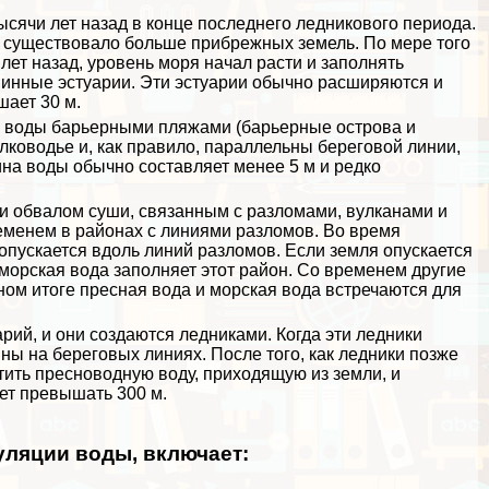
ысячи лет назад в конце последнего ледникового периода.
у существовало больше прибрежных земель. По мере того
лет назад, уровень моря начал расти и заполнять
инные эстуарии. Эти эстуарии обычно расширяются и
шает 30 м.
й воды барьерными пляжами (барьерные острова и
ководье и, как правило, параллельны береговой линии,
ина воды обычно составляет менее 5 м и редко
и обвалом суши, связанным с разломами, вулканами и
еменем в районах с линиями разломов. Во время
 опускается вдоль линий разломов. Если земля опускается
 морская вода заполняет этот район. Со временем другие
ном итоге пресная вода и морская вода встречаются для
рий, и они создаются ледниками. Когда эти ледники
ны на береговых линиях. После того, как ледники позже
тить пресноводную воду, приходящую из земли, и
ет превышать 300 м.
уляции воды, включает: