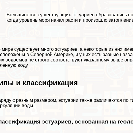
Большинство существующих эстуариев образовались в
когда уровень моря начал расти и произошло затоплени
 мире существует много эстуариев, а некоторые из них им
сположены в Северной Америке, и у них есть разные назва
их водоемов не строго соответствуют указанному выше оп
ленную воду.
ипы и классификация
ряду с разным размером, эстуарии также различаются по ти
ркуляции воды.
лассификация эстуариев, основанная на геоло