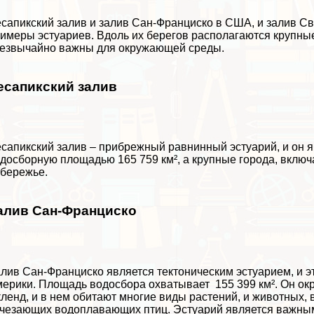
сапикский залив и залив Сан-Франциско в США, и залив Св
имеры эстуариев. Вдоль их берегов располагаются крупные
езвычайно важны для окружающей среды.
есапикский залив
сапикский залив – прибрежный равнинный эстуарий, и он 
досборную площадью 165 759 км², а крупные города, включ
бережье.
алив Сан-Франциско
лив Сан-Франциско является тектоническим эстуарием, и 
ерики. Площадь водосбора охватывает 155 399 км². Он окр
ленд, и в нем обитают многие виды растений, и животных, 
чезающих водоплавающих птиц. Эстуарий является важным