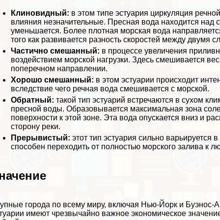
Клиновидный:
в этом типе эстуария циркуляция речной
влияния незначительные. Пресная вода находится над с
уменьшается. Более плотная морская вода направляется
того как развивается разность скоростей между двумя 
Частично смешанный:
в процессе увеличения приливн
воздействием морской нагрузки. Здесь смешивается вес
поперечном направлении.
Хорошо смешанный:
в этом эстуарии происходит инт
вследствие чего речная вода смешивается с морской.
Обратный:
такой тип эстуарий встречаются в сухом кл
пресной воды. Образовывается максимальная зона солено
поверхности к этой зоне. Эта вода опускается вниз и ра
сторону реки.
Прерывистый:
этот тип эстуария сильно варьируется 
способен переходить от полностью морского залива к лю
начение
упные города по всему миру, включая Нью-Йорк и Буэнос-А
туарии имеют чрезвычайно важное экономическое значени