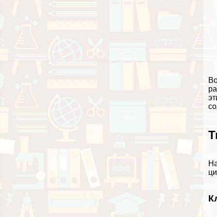
Во
ра
эт
со
Т
На
ци
К