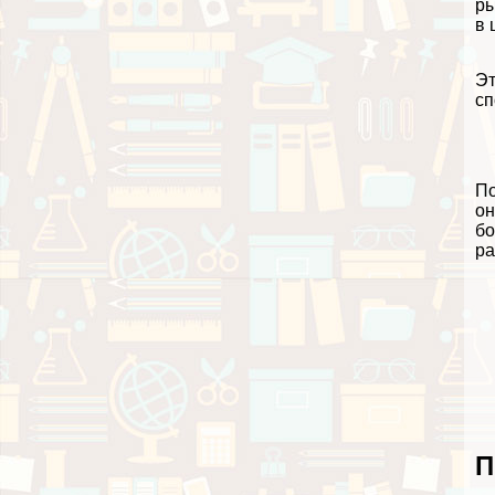
ры
в 
Эт
сп
По
он
бо
ра
П