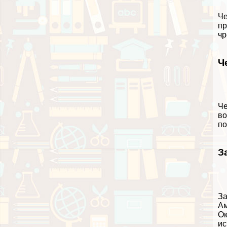
Че
пр
чр
Ч
Че
во
по
З
За
Ам
Ок
ис