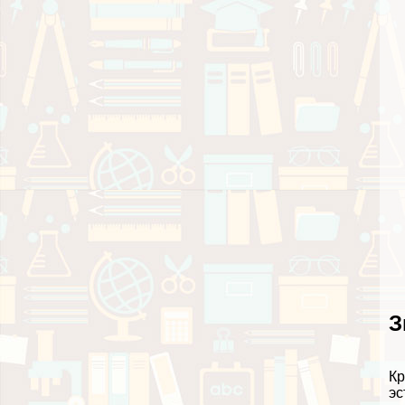
З
Кр
эс