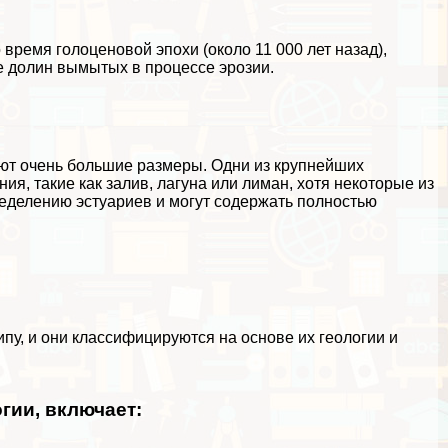
о время
голоценовой эпохи
(около 11 000 лет назад),
е долин вымытых в процессе эрозии.
еют очень большие размеры. Одни из крупнейших
ния, такие как
залив
, лагуна или лиман, хотя некоторые из
ределению эстуариев и могут содержать полностью
пу, и они классифицируются на основе их геологии и
гии, включает: