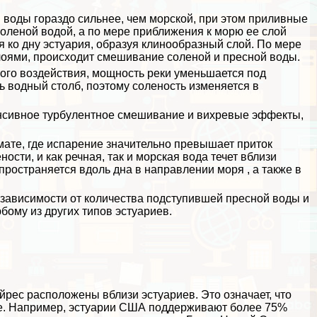
 воды гораздо сильнее, чем морской, при этом приливные
оленой водой, а по мере приближения к морю ее слой
 ко дну эстуария, образуя клинообразный слой. По мере
слоями, происходит смешивание соленой и пресной воды.
ого воздействия, мощность реки уменьшается под
ь водный столб, поэтому соленость изменяется в
енсивное турбулентное смешивание и вихревые эффекты,
имате, где испарение значительно превышает приток
сти, и как речная, так и морская вода течет вблизи
спространяется вдоль дна в направлении моря , а также в
в зависимости от количества подступившей пресной воды и
бому из других типов эстуариев.
йрес расположены вблизи эстуариев. Это означает, что
е. Например, эстуарии США поддерживают более 75%