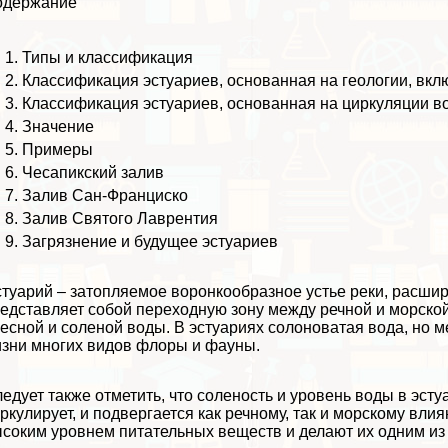
одержание
Типы и классификация
Классификация эстуариев, основанная на геологии, вкл
Классификация эстуариев, основанная на циркуляции во
Значение
Примеры
Чесапикский залив
Залив Сан-Франциско
Залив Святого Лаврентия
Загрязнение и будущее эстуариев
туарий – затопляемое воронкообразное устье реки, расши
едставляет собой переходную зону между речной и
морско
есной и соленой воды. В эстуариях солоноватая вода, но м
зни многих видов флоры и фауны.
едует также отметить, что соленость и уровень воды в эсту
ркулирует, и подвергается как речному, так и морскому вл
соким уровнем питательных веществ и делают их одним и