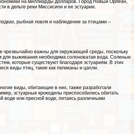
кономики на миллиарды долларов. Город Новый Орлеан,
сти в
дельте реки
Миссисипи и ее эстуарии.
лодках, рыбная ловля и наблюдение за птицами –
же чрезвычайно важны для
окружающей среды
, поскольку
м для выживания необходима солоноватая вода. Соленые
стем, которые существуют благодаря эстуариям. В этих
еся виды птиц, такие как пеликаны и цапли.
многие виды, обитающие в них, также разработали
имер, эстуарные крокодилы приспособились обитать
ой воде или пресной воде, питаясь различными