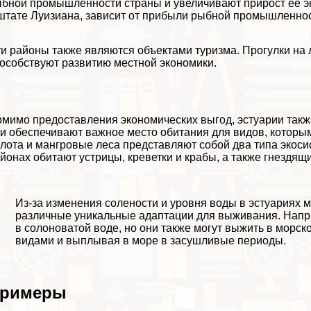
бной промышленности страны и увеличивают прирост ее э
штате Луизиана, зависит от прибыли рыбной промышленно
и районы также являются объектами туризма. Прогулки на 
особствуют развитию местной экономики.
мимо предоставления экономических выгод, эстуарии так
и обеспечивают важное
место обитания
для видов, которы
лота и мангровые леса представляют собой два типа экоси
йонах обитают устрицы, креветки и кpaбы, а также гнездящи
Из-за изменения солености и уровня воды в эстуариях 
различные уникальные адаптации для выживания. Напр
в солоноватой воде, но они также могут выжить в морск
видами и выплывая в море в засушливые периоды.
римеры