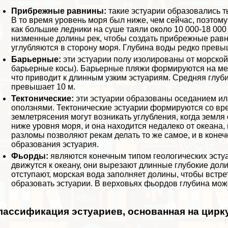
Прибрежные равнины:
такие эстуарии образовались т
В то время уровень моря был ниже, чем сейчас, поэтом
как большие ледники на суше таяли около 10 000-18 000 
низменные долины рек, чтобы создать прибрежные равн
углубляются в сторону моря. Глубина воды редко превы
Барьерные:
эти эстуарии полу изолированы от морско
барьерные косы). Барьерные пляжи формируются на мел
что приводит к длинным узким эстуариям. Средняя глуб
превышает 10 м.
Тектонические:
эти эстуарии образованы оседанием ил
оползнями. Тектонические эстуарии формируются со вр
землетрясения могут возникать углубления, когда земля
ниже уровня моря, и она находится недалеко от океана,
разломы позволяют рекам делать то же самое, и в конеч
образования эстуария.
Фьорды:
являются конечным типом геологических эстуа
движутся к океану, они вырезают длинные глубокие доли
отступают, морская вода заполняет долины, чтобы встре
образовать эстуарии. В верховьях фьордов глубина мож
лассификация эстуариев, основанная на цирк