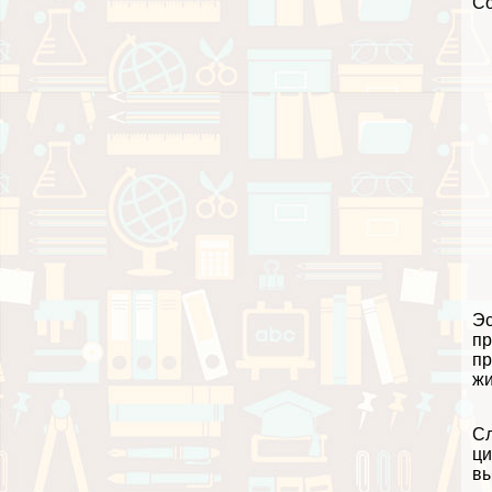
С
Эс
пр
пр
жи
Сл
ци
вы