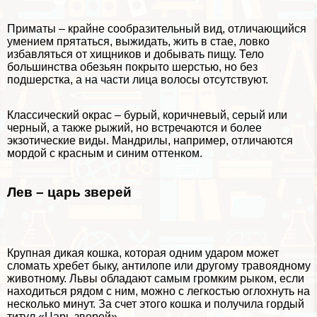
Приматы – крайне сообразительный вид, отличающийся
умением прятаться, выжидать, жить в стае, ловко
избавляться от хищников и добывать пищу. Тело
большинства обезьян покрыто шерстью, но без
подшерстка, а на части лица волосы отсутствуют.
Классический окрас – бурый, коричневый, серый или
черный, а также рыжий, но встречаются и более
экзотические виды. Maндрилы, например, отличаются
мордой с красным и синим оттенком.
Лев – царь зверей
Крупная дикая кошка, которая одним ударом может
сломать хрeбeт быку, антилопе или другому
травоядному
животному
. Львы обладают самым громким рыком, если
находиться рядом с ним, можно с легкостью оглохнуть на
несколько минут. За счет этого кошка и получила гордый
титул «Царь зверей».