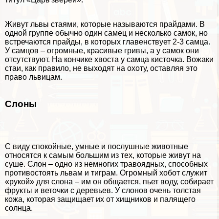
Живут львы стаями, которые называются прайдами. В
одной группе обычно один самец и несколько самок, но
встречаются прайды, в которых главенствует 2-3 самца.
У самцов – огромные, красивые гривы, а у самок они
отсутствуют. На кончике хвоста у самца кисточка. Вожаки
стаи, как правило, не выходят на охоту, оставляя это
право львицам.
Слоны
С виду спокойные, умные и послушные животные
относятся к самым большим из тех, которые живут на
суше. Слон – одно из немногих травоядных, способных
противостоять львам и тиграм. Огромный хобот служит
«рукой» для слона – им он общается, пьет воду, собирает
фрукты и веточки с деревьев. У слонов очень толстая
кожа, которая защищает их от хищников и палящего
солнца.