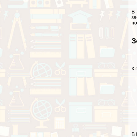
В
зв
по
З
К 
В 