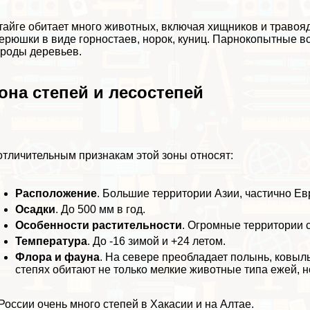
тайге обитает
много животных, включая
хищников
и
травоя
ерюшки в виде горностаев, норок, кyниц.
Парнокопытные
вс
роды деревьев.
она степей и лесостепей
отличительным признакам этой зоны относят:
Расположение
. Большие территории
Азии
, частично Е
Осадки
. До 500 мм в год.
Особенности растительности
. Огромные территории с
Температура
. До -16 зимой и +24 летом.
Флора и фауна
. На севере преобладает полынь, ковыль
степях обитают
не только мелкие животные типа ежей, н
России очень много степей в Хакасии и на Алтае.