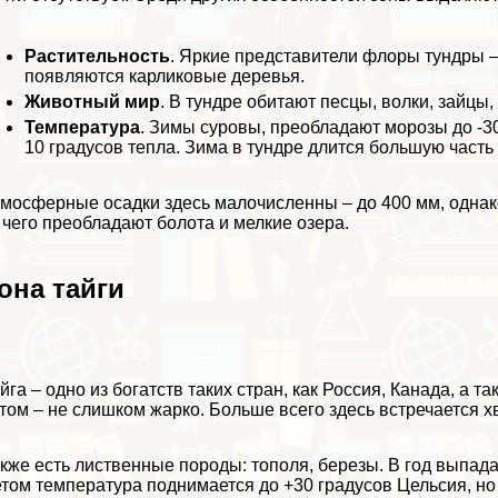
Растительность
. Яркие представители
флоры тундры
–
появляются карликовые деревья.
Животный мир
. В
тундре обитают
песцы, волки, зайцы,
Температура
. Зимы суровы, преобладают морозы до -3
10 градусов тепла. Зима в тундре длится большую часть 
мосферные осадки здесь малочисленны – до 400 мм, однако
 чего преобладают болота и мелкие озера.
она тайги
йга
– одно из богатств таких стран, как Россия, Канада, а т
том – не слишком жарко. Больше всего здесь встречается 
кже есть лиственные породы: тополя, березы. В год выпад
том температура поднимается до +30 градусов Цельсия, но