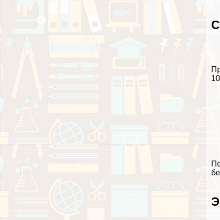
С
Пр
10
По
бе
Э