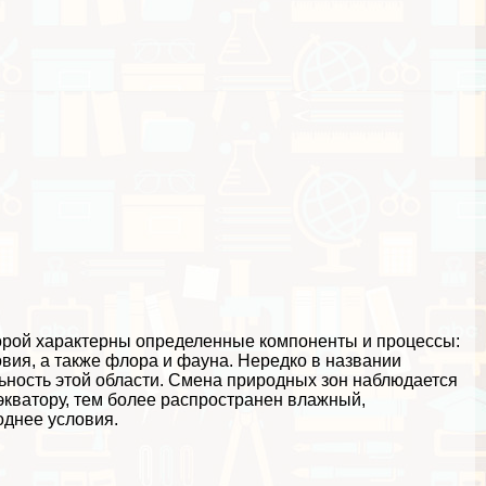
торой хаpaктерны определенные компоненты и процессы:
овия, а также флора и фауна. Нередко в названии
ность этой области. Смена природных зон наблюдается
экватору, тем более распространен влажный,
однее условия.