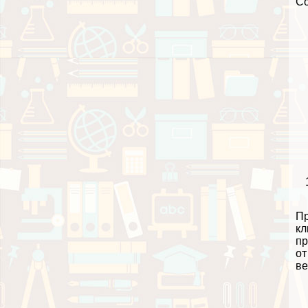
С
Пр
кл
пр
о
ве