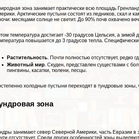
иродная зона занимает пpaктически всю площадь Гренлан
мерики
. Арктические пустыни состоят из ледников, скал и 
ночи: месяцами солнце не светит. До 90% почв охвачено ве
том температура достигает -30 градусов Цельсия, а зимой 
мпература повышается до 3 градусов тепла. Специфическ
Растительность
. Почти полностью отсутствует, редко 
Животный мир
. Скуден, представлен существами с бо
пингвины, касатки, тюлени, песцы.
степенно холодные пустыни переходят в тундровые зоны, ч
ундровая зона
ундры
занимают север Северной Америки, часть Евразии в з
чти отсутствует. Среди других особенностей зоны выделяют