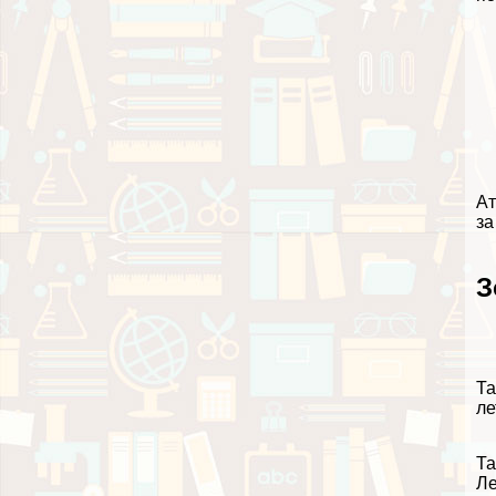
Ат
за
З
Та
ле
Та
Ле