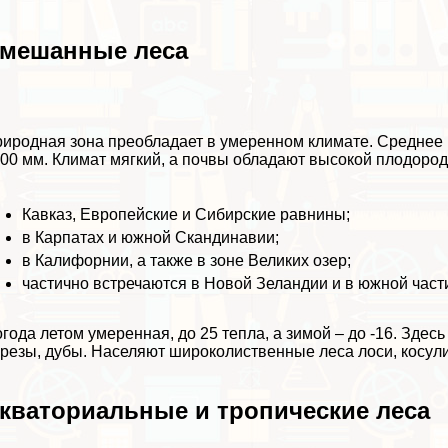
мешанные леса
иродная зона преобладает в умеренном климате. Среднее ко
00 мм. Климат мягкий, а почвы обладают высокой плодор
Кавказ, Европейские и Сибирские равнины;
в Карпатах и южной Скандинавии;
в Калифорнии, а также в зоне Великих озер;
частично встречаются в Новой Зеландии и в южной час
года летом умеренная, до 25 тепла, а зимой – до -16. Здесь
резы, дубы. Населяют широколиственные леса лоси, косули,
кваториальные и тропические леса