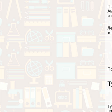
Пр
А
и 
Ле
те
По
Т
Т
по