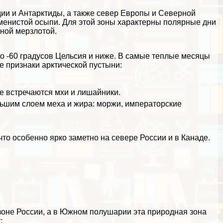
дии и
Антарктиды
, а также север
Европы
и
Северной
каменистой осыпи. Для этой зоны хаpaктерны полярные дни
чной мерзлотой.
до -60 градусов Цельсия и ниже. В самые теплые месяцы
ие признаки
арктической пустыни
:
где встречаются мхи и лишайники.
льшим слоем меха и жира: моржи, императорские
то особенно ярко заметно на севере России и в Канаде.
оне России, а в
Южном полушарии
эта природная зона
: