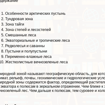
одержание
Особенности арктических пустынь
Тундровая зона
Зона тайги
Зона степей и лесостепей
Смешанные леса
Экваториальные и тропические леса
Редколесья и саванны
Пустыни и полупустыни
Переменно-влажные леса
Жестколистные вечнозеленые леса
иродной зоной называют
географическую область, для ко
имат, рельеф, почвы, геохимические и гидрологические усл
иродной зоны содержится фактор, определяющий раститель
т
экватора
к полюсам в зеркальном отражении. Чем ближе к 
чнозеленый лес. Чем дальше к полюсам, тем суровее и хол