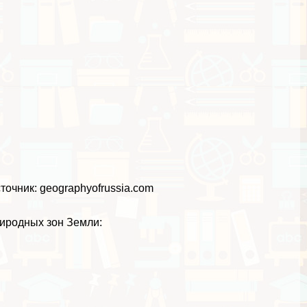
очник: geographyofrussia.com
риродных зон Земли: