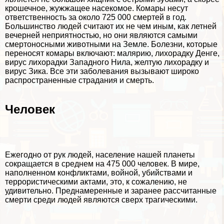
крошечное, жужжащее насекомое. Комары несут
ответственность за около 725 000 cмepтей в год.
Большинство людей считают их не чем иным, как летней
вечерней неприятностью, но они являются самыми
cмepтоносными животными на Земле. Болезни, которые
переносят комары включают: малярию, лихорадку Денге,
вирус
лихорадки Западного Нила, желтую лихорадку и
вирус Зика. Все эти заболевания вызывают широко
распространенные страдания и cмepть.
Человек
Ежегодно от рук людей, население нашей планеты
сокращается в среднем на 475 000 человек. В мире,
наполненном конфликтами, войной, убийствами и
террористическими актами, это, к сожалению, не
удивительно. Преднамеренные и заранее рассчитанные
cмepти среди людей являются сверх трагическими.