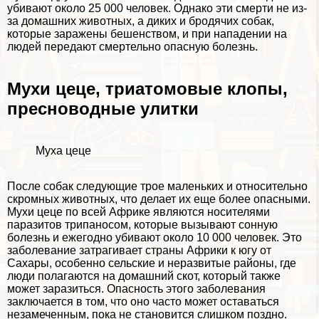
убивают около 25 000 человек. Однако эти cмepти не из-
за домашних животных, а диких и бродячих собак,
которые заражены бешенством, и при нападении на
людей передают cмepтельно опасную болезнь.
Мухи цеце, триатомовые клопы,
пресноводные улитки
Муха цеце
После собак следующие трое маленьких и относительно
скромных животных, что делает их еще более опасными.
Мухи цеце по всей Африке являются носителями
паразитов трипаносом, которые вызывают сонную
болезнь и ежегодно убивают около 10 000 человек. Это
заболевание затрагивает страны Африки к югу от
Сахары, особенно сельские и неразвитые районы, где
люди полагаются на домашний скот, который также
может заразиться. Опасность этого заболевания
заключается в том, что оно часто может оставаться
незамеченным, пока не становится слишком поздно.