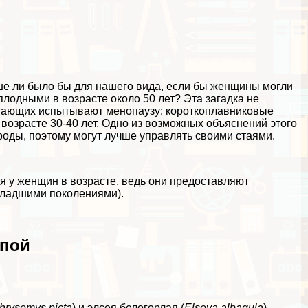
ше ли было бы для нашего вида, если бы женщины могли
плодными в возрасте около 50 лет? Эта загадка не
питающих испытывают менопаузу: короткоплавниковые
возрасте 30-40 лет. Одно из возможных объяснений этого
роды, поэтому могут лучше управлять своими стаями.
ся у женщин в возрасте, ведь они предоставляют
младшими поколениями).
опой
hrysemys picta
) и элсея белогорлая (
Elseya albagula
)