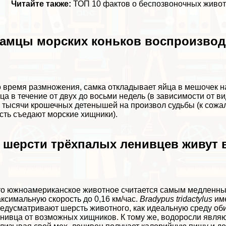
Читайте также:
ТОП 10 фактов о беспозвоночных живо
амцы морских коньков воспроизвод
 время размножения, самка откладывает яйца в мешочек 
ца в течение от двух до восьми недель (в зависимости от в
 тысячи крошечных детенышей на произвол судьбы (к сожал
сть съедают морские хищники).
 шерсти трёхпалых ленивцев живут
о южноамериканское животное считается самым медленны
ксимальную скорость до 0,16 км/час.
Bradypus tridactylus
име
едусматривают шерсть животного, как идеальную среду оби
нивца от возможных хищников. К тому же, водоросли являю