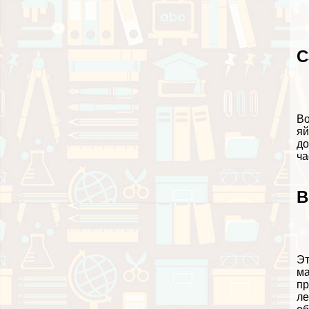
С
Во
яй
до
ча
В
Эт
ма
пр
ле