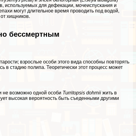
в, используемых для дефекации, мочеиспускания и
епахи могут длительное время проводить под водой,
от хищников.
ьно бесcмepтным
 старости; взрослые особи этого вида способны повторять
ь в стадию полипа. Теоретически этот процесс может
ти не возможно одной особи
Turritopsis dohrnii
жить в
твует высокая вероятность быть съеденными другими