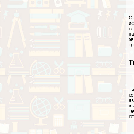
Он
ис
ко
на
эв
тр
Т
Ти
ко
яв
вы
те
ко