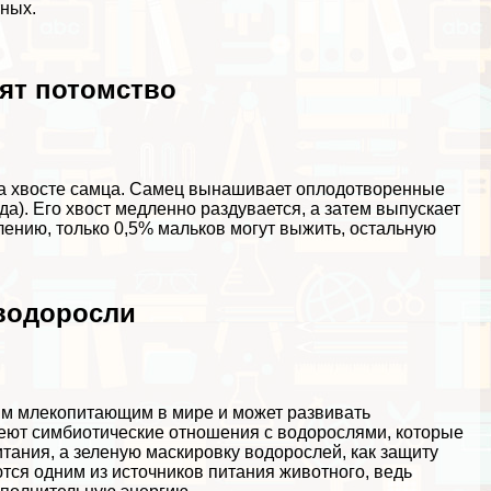
тных
.
ят потомство
на хвосте самца. Самец вынашивает оплодотворенные
ида). Его хвост медленно раздувается, а затем выпускает
ению, только 0,5% мальков могут выжить, остальную
 водоросли
м млекопитающим в мире и может развивать
ют симбиотические отношения с водорослями, которые
тания, а зеленую маскировку водорослей, как защиту
тся одним из источников питания животного, ведь