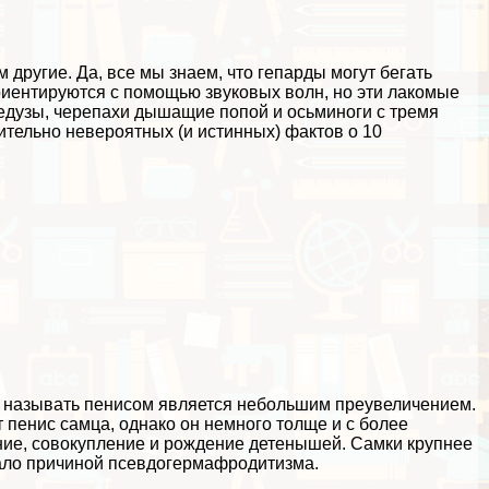
другие. Да, все мы знаем, что гепарды могут бегать
ориентируются с помощью звуковых волн, но эти лакомые
медузы, черепахи дышащие попой и осьминоги с тремя
вительно невероятных (и истинных) фактов о 10
ы называть пeниcом является небольшим преувеличением.
 пeниc самца, однако он немного толще и с более
ание, совокупление и рождение детенышей. Самки крупнее
стало причиной псевдогермафродитизма.