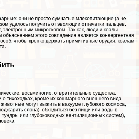
варные: они не просто сумчатые млекопитающие (а не
азом удалось получить от эволюции отпечатки пальцев,
д электронным микроскопом. Так как, люди и коалы
ым объяснением этого совпадения является конвергентная
особ, чтобы крепко держать примитивные орудия, коалам
та.
бить
ические, восьминогие, отвратительные существа,
 о тихоходках, кроме их кошмарного внешнего вида,
 животные могут выжить в вакууме глубокого космоса,
джарить слона), обходиться без пищи или воды в
ой тундры или глубоководных вентиляционных систем),
ловека.