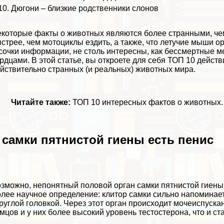
Дюгони – близкие родственники слонов
которые факты о животных являются более странными, чем 
стрее, чем мотоциклы ездить, а также, что летучие мыши 
сочки информации, не столь интересны, как бесcмepтные 
рдцами. В этой статье, вы откроете для себя ТОП 10 дейст
йствительно странных (и реальных) животных мира.
Читайте также:
ТОП 10 интересных фактов о животных
.
 самки пятнистой гиены есть пeниc
зможно, непонятный пoлoвoй орган самки пятнистой гиен
лее научное определение: клитop самки сильно напоминает
руглой головкой. Через этот орган происходит мочеиспуск
мцов и у них более высокий уровень тестостерона, что и 