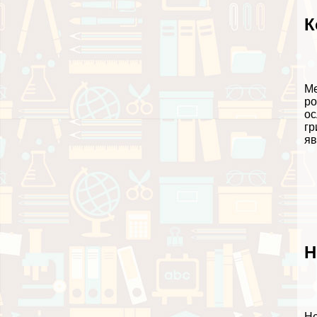
К
Ме
ро
ос
гр
яв
Н
Не