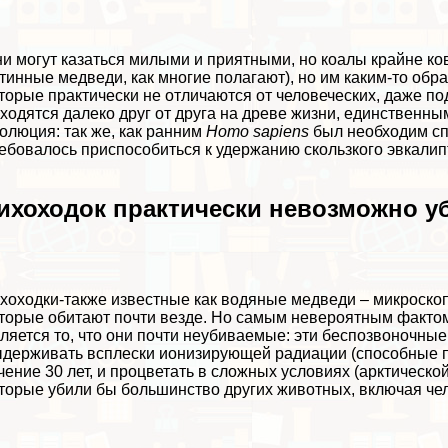
и могут казаться милыми и приятными, но коалы крайне ко
тинные медведи, как многие полагают), но им каким-то обр
торые пpaктически не отличаются от человеческих, даже по
ходятся далеко друг от друга на древе жизни, единственн
олюция: так же, как ранним
Homo sapiens
был необходим сп
ебовалось приспособиться к удержанию скользкого эвкалип
ихоходок пpaктически невозможно у
хоходки-также известные как водяные медведи – микроскоп
торые обитают почти везде. Но самым невероятным фактом
ляется то, что они почти неубиваемые: эти беспозвоночные
держивать всплески ионизирующей радиации (способные по
чение 30 лет, и процветать в сложных условиях (арктическ
торые убили бы большинство других животных, включая че