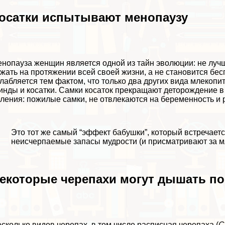
осатки испытывают менопаузу
нопауза женщин является одной из тайн эволюции: не луч
жать на протяжении всей своей жизни, а не становится бес
лабляется тем фактом, что только два других вида млеко
инды и косатки. Самки косаток прекращают деторождение в 
ления: пожилые самки, не отвлекаются на беременность и 
Это тот же самый “эффект бабушки”, который встречает
неисчерпаемые запасы мудрости (и присматривают за 
екоторые черепахи могут дышать п
сколько видов черепах, в том числе расписная черепаха (
C