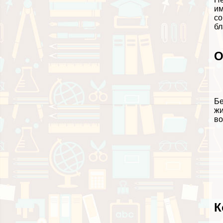
им
со
бл
О
Бе
жи
во
К