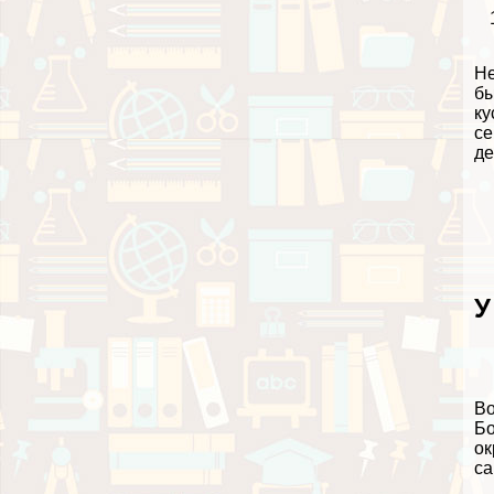
Не
бы
ку
се
де
У
Во
Бо
ок
са