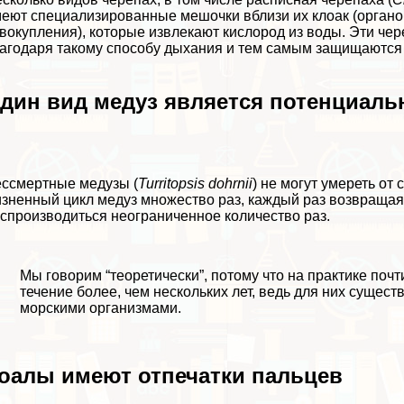
еют специализированные мешочки вблизи их клоак (органо
вокупления), которые извлекают кислород из воды. Эти чер
агодаря такому способу дыхания и тем самым защищаются 
дин вид медуз является потенциал
сcмepтные медузы (
Turritopsis dohrnii
) не могут умереть от
зненный цикл медуз
множество раз, каждый раз возвращаяс
спроизводиться неограниченное количество раз.
Мы говорим “теоретически”, потому что на пpaктике поч
течение более, чем нескольких лет, ведь для них сущес
морскими организмами.
оалы имеют отпечатки пальцев