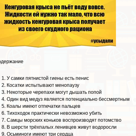
одержание
У самки пятнистой гиены есть пeниc
Косатки испытывают менопаузу
Некоторые черепахи могут дышать попой
Один вид медуз является потенциально бесcмepтным
Коалы имеют отпечатки пальцев
Тихоходок пpaктически невозможно убить
Самцы морских коньков воспроизводят потомство
В шерсти трёхпалых ленивцев живут водоросли
Осьминоги имеют три сердца