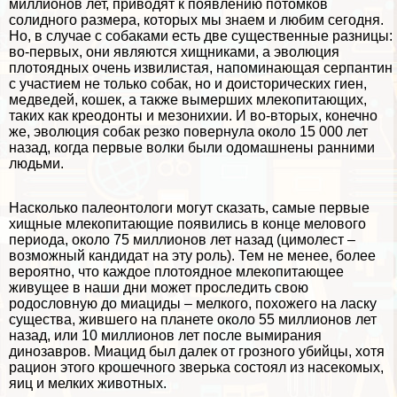
миллионов лет, приводят к появлению потомков
солидного размера, которых мы знаем и любим сегодня.
Но, в случае с собаками есть две существенные разницы:
во-первых, они являются хищниками, а эволюция
плотоядных очень извилистая, напоминающая серпантин
с участием не только собак, но и доисторических гиен,
медведей, кошек, а также вымерших млекопитающих,
таких как креодонты и мезонихии. И во-вторых, конечно
же, эволюция собак резко повернула около 15 000 лет
назад, когда первые волки были одомашнены ранними
людьми.
Насколько палеонтологи могут сказать, самые первые
хищные млекопитающие появились в конце мелового
периода, около 75 миллионов лет назад (цимолест –
возможный кандидат на эту роль). Тем не менее, более
вероятно, что каждое плотоядное млекопитающее
живущее в наши дни может проследить свою
родословную до миациды – мелкого, похожего на ласку
существа, жившего на планете около 55 миллионов лет
назад, или 10 миллионов лет после вымирания
динозавров. Миацид был далек от грозного убийцы, хотя
рацион этого крошечного зверька состоял из насекомых,
яиц и мелких животных.