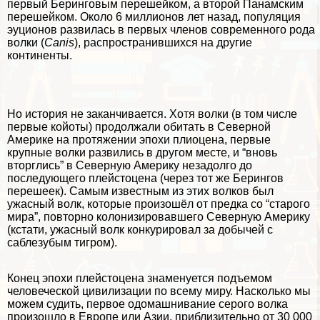
первый Беринговым перешейком, а второй Панамским
перешейком. Около 6 миллионов лет назад, популяция
эуционов развилась в первых члeнов современного рода
волки (
Canis
), распространившихся на другие
континенты.
Но история не заканчивается. Хотя волки (в том числе
первые койоты) продолжали обитать в Северной
Америке на протяжении эпохи плиоцена, первые
крупные волки развились в другом месте, и “вновь
вторглись” в Северную Америку незадолго до
последующего плейстоцена (через тот же Берингов
перешеек). Самым известным из этих волков был
ужасный волк, которые произошёл от предка со “старого
мира”, повторно колонизировавшего Северную Америку
(кстати, ужасный волк конкурировал за добычей с
саблезубым тигром).
Конец эпохи плейстоцена знаменуется подъемом
человеческой цивилизации по всему миру. Насколько мы
можем судить, первое одомашнивание серого волка
произошло в Европе или Азии, приблизительно от 30 000