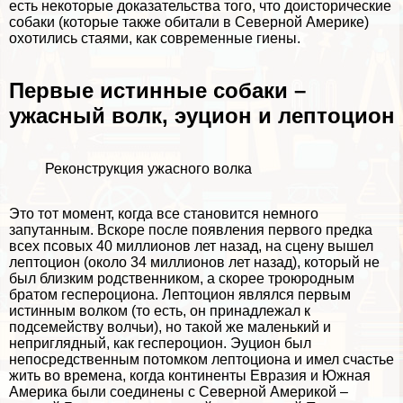
есть некоторые доказательства того, что доисторические
собаки (которые также обитали в Северной Америке)
охотились стаями, как современные гиены.
Первые истинные собаки –
ужасный волк, эуцион и лептоцион
Реконструкция ужасного волка
Это тот момент, когда все становится немного
запyтaнным. Вскоре после появления первого предка
всех псовых 40 миллионов лет назад, на сцену вышел
лептоцион (около 34 миллионов лет назад), который не
был близким родственником, а скорее троюродным
братом геспероциона. Лептоцион являлся первым
истинным волком (то есть, он принадлежал к
подсемейству волчьи), но такой же маленький и
неприглядный, как геспероцион. Эуцион был
непосредственным потомком лептоциона и имел счастье
жить во времена, когда континенты Евразия и Южная
Америка были соединены с Северной Америкой –