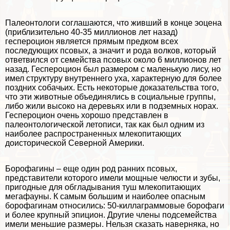
Палеонтологи соглашаются, что живший в конце эоцена
(приблизительно 40-35 миллионов лет назад)
геспероцион является прямым предком всех
последующих псовых, а значит и рода волков, который
ответвился от семейства псовых около 6 миллионов лет
назад. Геспероцион был размером с маленькую лису, но
имел структуру внутреннего уха, хаpaктерную для более
поздних собачьих. Есть некоторые доказательства того,
что эти животные объединялись в социальные группы,
либо жили высоко на деревьях или в подземных норах.
Геспероцион очень хорошо представлен в
палеонтологической летописи, так как был одним из
наиболее распространенных млекопитающих
доисторической Северной Америки.
Борофагины – еще один род ранних псовых,
представители которого имели мощные челюсти и зубы,
пригодные для обгладывания туш млекопитающих
мегафауны. К самым большим и наиболее опасным
борофагинам относились: 50-киллаграммовые борофаги
и более крупный эпицион. Другие члeны подсемейства
имели меньшие размеры. Нельзя сказать наверняка, но