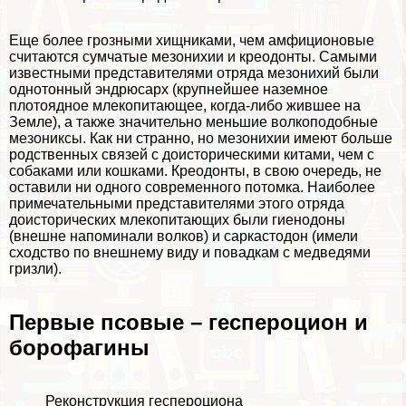
Еще более грозными хищниками, чем амфиционовые
считаются сумчатые мезонихии и креодонты. Самыми
известными представителями отряда мезонихий были
однотонный эндрюсарх (крупнейшее наземное
плотоядное млекопитающее, когда-либо жившее на
Земле), а также значительно меньшие волкоподобные
мезониксы. Как ни странно, но мезонихии имеют больше
родственных связей с доисторическими китами, чем с
собаками или кошками. Креодонты, в свою очередь, не
оставили ни одного современного потомка. Наиболее
примечательными представителями этого отряда
доисторических млекопитающих были гиенодоны
(внешне напоминали волков) и саркастодон (имели
сходство по внешнему виду и повадкам с медведями
гризли).
Первые псовые – геспероцион и
борофагины
Реконструкция геспероциона