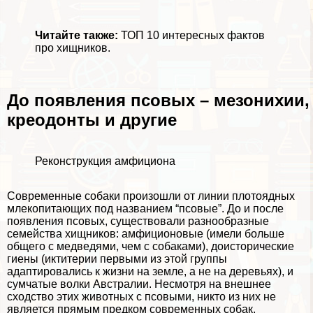
Читайте также:
ТОП 10 интересных фактов
про хищников
.
До появления псовых – мезонихии,
креодонты и другие
Реконструкция амфициона
Современные собаки произошли от линии плотоядных
млекопитающих под названием “псовые”. До и после
появления псовых, существовали
разнообразные
семейства хищников
: амфиционовые (имели больше
общего с медведями, чем с собаками), доисторические
гиены (иктитерии первыми из этой группы
адаптировались к жизни на земле, а не на деревьях), и
сумчатые волки Австралии. Несмотря на внешнее
сходство этих животных с псовыми, никто из них не
является прямым предком современных собак.