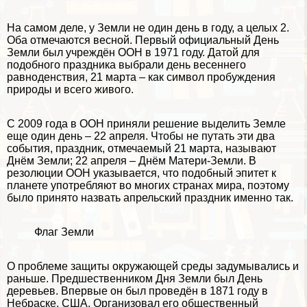
На самом деле, у Земли не один день в году, а целых 2.
Оба отмечаются весной. Первый официальный День
Земли был учреждён ООН в 1971 году. Датой для
подобного праздника выбрали день весеннего
равноденствия, 21 марта – как символ пробуждения
природы и всего живого.
С 2009 года в ООН приняли решение выделить Земле
еще один день – 22 апреля. Чтобы не путать эти два
события, праздник, отмечаемый 21 марта, называют
Днём Земли; 22 апреля – Днём Матери-Земли. В
резолюции ООН указывается, что подобный эпитет к
планете употрeбляют во многих странах мира, поэтому
было принято назвать апрельский праздник именно так.
Флаг Земли
О проблеме защиты окружающей среды задумывались и
раньше. Предшественником Дня Земли был День
деревьев. Впервые он был проведён в 1871 году в
Небраске, США. Организовал его общественный