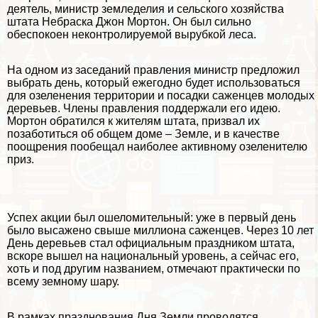
деятель, министр земледелия и сельского хозяйства
штата Небраска Джон Мортон. Он был сильно
обеспокоен неконтролируемой
вырубкой леса
.
На одном из заседаний правления министр предложил
выбрать день, который ежегодно будет использоваться
для озеленения территории и посадки саженцев молодых
деревьев. Члeны правления поддержали его идею.
Мортон обратился к жителям штата, призвал их
позаботиться об общем доме – Земле, и в качестве
поощрения пообещал наиболее активному озеленителю
приз.
Успех акции был ошеломительный: уже в первый день
было высажено свыше миллиона саженцев. Через 10 лет
День деревьев стал официальным праздником штата,
вскоре вышел на национальный уровень, а сейчас его,
хоть и под другим названием, отмечают пpaктически по
всему земному шару.
В рамках празднования Дня Земли проводятся