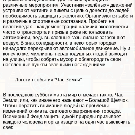
различные мероприятия. Участники «зелёных» движений
устраивают митинги и пикеты с целью донести до людей
необходимость защищать экологию. Организуются забеги
и различные спортивные состязания. Пробеги на
велосипедах – как демонстрация наличия экологически
чистого трaнcпорта и призыв реже использовать
автомобили, ведь выхлопные газы сильно загрязняют
воздух. В знак солидарности, в некоторых городах
ненадолго перекрывают автомобильное движение. Ну и
конечно же, миллионы неравнодушных людей выходят
на улицы, чтобы собрать мусор и облагородить свои
населённые пункты зелёными насаждениями.
Логотип события “Час Земли”
В последнюю субботу марта мир отмечает так же Час
Земли, или, как иначе его называют – Большой Щелчок.
Чтобы обратить внимание людей на проблемы
изменений климата,
светового загрязнения городов
,
Всемирный Фонд защиты дикой природы призывает
каждого человека и организацию на один час выключить
свет.