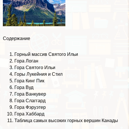
Содержание
Горный массив Святого Ильи
Гора Логан
Гора Святого Ильи
Горы Лукейния и Стил
Гора Кинг Пик
Гора Вуд
Гора Ванкувер
Гора Слаггард
Гора Фэруэтер
Гора Хаббард
Таблица самых высоких горных вершин Канады