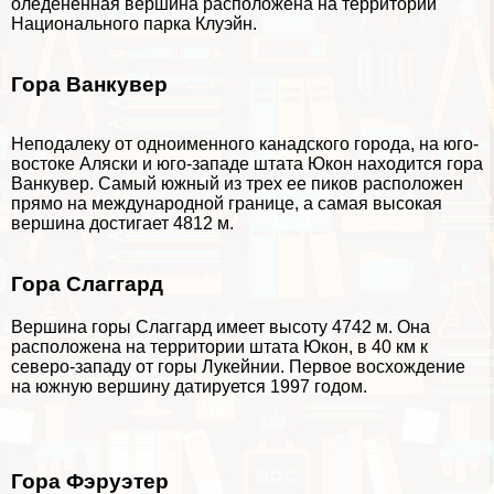
оледенённая вершина расположена на территории
Национального парка Клуэйн.
Гора Ванкувер
Неподалеку от одноименного канадского города, на юго-
востоке Аляски и юго-западе штата Юкон находится гора
Ванкувер. Самый южный из трех ее пиков расположен
прямо на международной границе, а самая высокая
вершина достигает 4812 м.
Гора Слаггард
Вершина горы Слаггард имеет высоту 4742 м. Она
расположена на территории штата Юкон, в 40 км к
северо-западу от горы Лукейнии. Первое восхождение
на южную вершину датируется 1997 годом.
Гора Фэруэтер