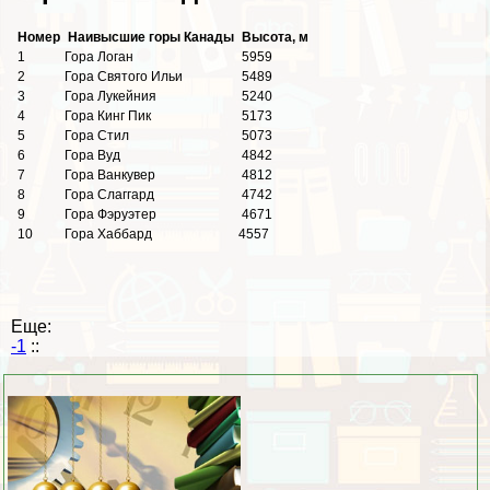
Номер
Наивысшие горы Канады
Высота, м
1
Гора Логан
5959
2
Гора Святого Ильи
5489
3
Гора Лукейния
5240
4
Гора Кинг Пик
5173
5
Гора Стил
5073
6
Гора Вуд
4842
7
Гора Ванкувер
4812
8
Гора Слаггард
4742
9
Гора Фэруэтер
4671
10
Гора Хаббард
4557
Еще:
-1
::