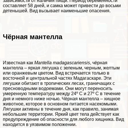
зависимости от наличия пищи. Период беременности
составляет 58 дней, и самка может привести до восьми
детенышей. Вид вызывает наименьшие опасения.
Чёрная мантелла
Известная как
Mantella madagascariensis
, чёрная
мантелла – яркая лягушка с зеленым, черным, желтым
или оранжевым цветом. Вид встречается только в
восточной и центральной частях Мадагаскаре. Эти
лягушки обитают в тропических лесах, граничащих с
пресноводными водоемами. Они могут переносить
умеренную температуру между 24º С и 27º С в течение
дня и немного ниже ночью. Чёрная мантелла – хищное
животное, которое в основном питается насекомыми.
Лягушки активны в течение дня, как правило, занимая
небольшие территории. Яркий цвет тела действует как
предупреждение об опасности для любого хищника. Вид
находится в уязвимом положении.