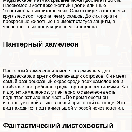
Мадагаскаре. Размах крыльев может достигать 20 см.
Насекомое имеет ярко-желтый цвет и длинные
“хвостики”на нижних крыльях. Самки шире, а их крылья
круглые, хвост короче, чем у самцов. До сих пор эти
прекрасные животные не имеют статуса защиты, а
численность их популяции не установлена.
Пантерный хамелеон
Пантерный хамелеон является эндемичным для
Мадагаскара и других близлежащих островов. Он имеет
самый разнообразный окрас среди всех хамелеонов и
наиболее востребован среди торговцев рептилиями. Как
и других хамелеонов, у пантерного хамелеона есть
поднятая затылочная часть. Во время охоты он
использует свой язык с ловчей присоской на конце. Этот
вид находится под наименьшей угрозой исчезновения.
Фантастический листохвостый