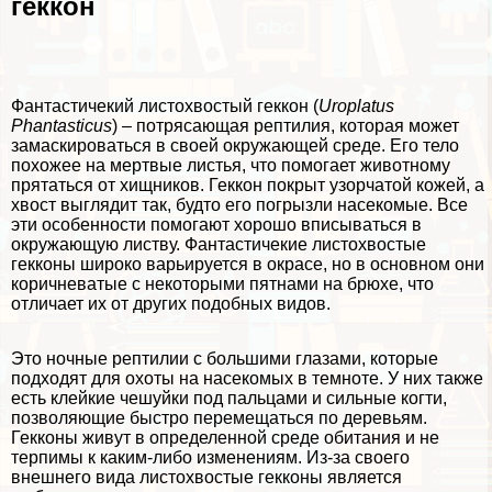
геккон
Фантастичекий листохвостый геккон (
Uroplatus
Phantasticus
) – потрясающая рептилия, которая может
замаскироваться в своей окружающей среде. Его тело
похожее на мертвые листья, что помогает животному
прятаться от хищников. Геккон покрыт узорчатой кожей, а
хвост выглядит так, будто его погрызли насекомые. Все
эти особенности помогают хорошо вписываться в
окружающую листву. Фантастичекие листохвостые
гекконы широко варьируется в окрасе, но в основном они
коричневатые с некоторыми пятнами на брюхе, что
отличает их от других подобных видов.
Это ночные рептилии с большими глазами, которые
подходят для охоты на насекомых в темноте. У них также
есть клейкие чешуйки под пальцами и сильные когти,
позволяющие быстро перемещаться по деревьям.
Гекконы живут в определенной среде обитания и не
терпимы к каким-либо изменениям. Из-за своего
внешнего вида листохвостые гекконы является