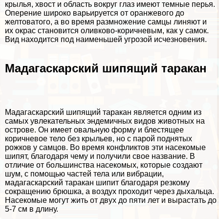
крылья, хвост и область вокруг глаз имеют темные перья.
Оперение широко варьируется от оранжевого до
желтоватого, а во время размножение самцы линяют и
их окрас становится оливково-коричневым, как у самок.
Вид находится под наименьшей угрозой исчезновения.
Мадагаскарский шипящий таpaкан
Мадагаскарский шипящий таpaкан является одним из
самых увлекательных эндемичных видов животных на
острове. Он имеет овальную форму и блестящее
коричневое тело без крыльев, но с парой поднятых
рожков у самцов. Во время конфликтов эти насекомые
шипят, благодаря чему и получили свое название. В
отличие от большинства насекомых, которые создают
шум, с помощью частей тела или вибрации,
мадагаскарский таpaкан шипит благодаря резкому
сокращению брюшка, а воздух проходит через дыхальца.
Насекомые могут жить от двух до пяти лет и вырастать до
5-7 см в длину.