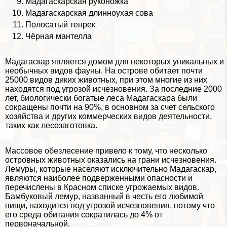
Мадагаскарская руконожка
Мадагаскарская длинноухая сова
Полосатый тенрек
Чёрная мантелла
Мадагаскар является домом для некоторых уникальных и
необычных видов фауны. На острове обитает почти
25000 видов диких животных, при этом многие из них
находятся под угрозой исчезновения. За последние 2000
лет, биологически богатые леса Мадагаскара были
сокращены почти на 90%, в основном за счет сельского
хозяйства и других коммерческих видов деятельности,
таких как лесозаготовка.
Массовое
обезлесение
привело к тому, что несколько
островных животных оказались на грани исчезновения.
Лемуры, которые населяют исключительно Мадагаскар,
являются наиболее подверженными опасности и
перечислены в Красном списке угрожаемых видов.
Бамбуковый лемур, названный в честь его любимой
пищи, находится под угрозой исчезновения, потому что
его среда обитания сократилась до 4% от
первоначальной.