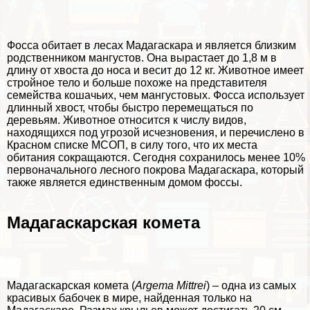
Фосса обитает в лесах Мадагаскара и является близким
родственником мангустов. Она вырастает до 1,8 м в
длину от хвоста до носа и весит до 12 кг. Животное имеет
стройное тело и больше похоже на представителя
семейства кошачьих
, чем мангустовых. Фосса использует
длинный хвост, чтобы быстро перемещаться по
деревьям. Животное относится к числу видов,
находящихся под угрозой исчезновения, и перечислено в
Красном списке МСОП, в силу того, что их места
обитания сокращаются. Сегодня сохранилось менее 10%
первоначального лесного покрова Мадагаскара, который
также является единственным домом фоссы.
Мадагаскарская комета
Мадагаскарская комета (
Argema Mittrei
) – одна из самых
красивых бабочек в мире, найденная только на