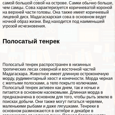
самой большой совой на острове. Самки обычно больше,
чем самцы. Сова хаpaктеризуется коричневатой короной
на верхней части головы. Она также имеет коричневый
лицевой диск. Мадагаскарская сова в основном ведет
ночной образ жизни. Вид находится под наименьшей
угрозой исчезновения.
Полосатый тенрек
Полосатый тенрек распространен в низинных
тропических лесах
северной и восточной частей
Мадагаскара. Животное имеет длинную остроконечную
морду, рудиментарный хвост и конечности. Морда черная
с желтыми полосками, а тело покрыто колючками.
Полосатый тенрек активен как днем, так и ночью и
питается в основном насекомыми. Длинная морда в
предназначена в основном для того, чтобы рыть землю в
поисках добычи. Они также могут питаться червями,
маленькими рыбами и даже лягушками. Тенреки в
основном размножаются в октябре и декабре в