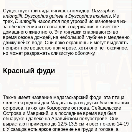
Существует три вида лягушек-помидор:
Dazzophus
antongilli
,
Dyscophus guineti
и
Dyscophus insularis
. Из
трех,
D.antogilli
находится под угрозой исчезновения из-
за обезлесения и отлова для содержания в качестве
домашнего животного. Эти лягушки спариваются во
время сезона дождей, на небольшой глубине и медленно
движущейся воде. Они ярко окрашены и могут выделять
неприятное вещество при угрозе, хотя оно не токсичное,
но может раздражать слизистую оболочку.
Красный фуди
Также имеет название мадагаскарский фоди, эта птица
является родной для Мадагаскара и других близлежащих
островов, таких как Коморские острова, Сейшельские
Острова и Маврикий, и в последнее время вид был
обнаружен далеко на Аравийском полуострове. Они
вырастают примерно до 12,5-13,5 см и весят около 14-19
г. У самцов есть яркое оперение на гpyди и голове, а