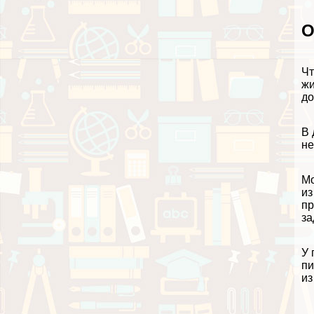
О
Чт
жи
до
В 
не
Мо
из
пр
за
У 
пи
из