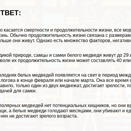
ТВЕТ:
о касается cмepтности и продолжительности жизни, все м
знь. Обычно продолжительность жизни связана с размерам
льше они живут. Однако есть множество факторов, негати
дикой природе, самцы и самки белого медведя живут до 29 и
воле их продолжительность жизни может составлять 40 или 
лодняк белых медведей появляется на свет в период меж
 логова в конце февраля или начале марта. Она все время 
авило, только один из двух медвежат, достигает зрелости,
дачей для самки.
полярных медведей нет потенциальных хищников, но они вр
щи, а белые медведи голодают месяцами, они убивают и ед
 них не достигают зрелого возраста.