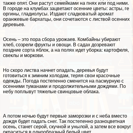
также опят. Они растут семейками на пнях или под ними.
В городе на клумбах зацветают осенние цветы: астры, ге
opгины, гладиолусы. Издают сладковатый аромат
оранжевые бархатцы, они сочетаются с листвой осенних
деревьев.
Осень – это пора сбора
урожаев
. Комбайны убирают
хлеб, созрели фрукты и овощи. В садах дозревают
поздние сорта яблок, а на полях идет уборка: картофеля,
свеклы и моркови.
Но скоро листва начнет опадать, деревья будут
готовиться к зимним холодам, теряя свои красочные
одежды. Погода постепенно сменится на пасмурную с
осенними туманами и продолжительными дождями. По
небу поплывут тяжелые свинцовые облака.
А потом ночью будут первые заморозки и с неба вместо
дождя будет падать снег. Так постепенно разноцветная
осень, станет серой, скучной и унылой, а затем все вокруг
окраситься в однообразный белый цвет.