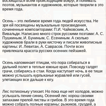
восхищаться всем происходящим вокруг, и понимать
поэтов, музыкантов и художников, которые творили в это
время года.
Осень – это любимое время года
людей искусства. Не
зря ей посвящены музыкальные произведения,
сочиненные композиторами: П.И. Чайковским, А.
Вивальди. Написано много строк русскими поэтами: А. С.
Пушкиным, И. Буниным, С. Есениным. А сколько
художников брали в руки кисточку и писали живописные
картины: И. Левитан, А. Саврасов. Почти всех
привлекала красота русских осенних пейзажей.
Осень напоминает птицам, что пора собираться в
дальний полет в теплые южные края. Повсюду галдят
грачи, собираясь в стаи. Когда наступает ночь, в ее тиши
можно услышать курлыканье журавлей или гусей,
улетающих все дальше к югу.
Лес потихоньку утихает. Но пока еще нет холодов, можно
услышать пение синиц.
Осенний лес
хорош своими
запахами прелой листвы и грибов. В это время года
можно собрать полные корзины: рыжиков, груздей, а