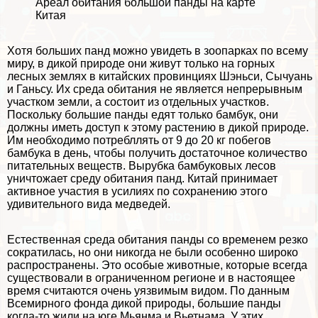
Ареал обитания большой панды на карте
Китая
Хотя больших панд можно увидеть в зоопарках по всему
миру, в дикой природе они живут только на горных
лесных землях в китайских провинциях Шэньси, Сычуань
и Ганьсу. Их среда обитания не является непрерывным
участком земли, а состоит из отдельных участков.
Поскольку большие панды едят только бамбук, они
должны иметь доступ к этому растению в дикой природе.
Им необходимо потрeбллять от 9 до 20 кг побегов
бамбука в день, чтобы получить достаточное количество
питательных веществ. Вырубка бамбуковых лесов
уничтожает среду обитания панд. Китай принимает
активное участия в усилиях по сохранению этого
удивительного вида
медведей
.
Естественная среда обитания панды со временем резко
сократилась, но они никогда не были особенно широко
распространены. Это особые животные, которые всегда
существовали в ограниченном регионе и в настоящее
время считаются очень уязвимым видом. По данным
Всемирного фонда дикой природы, большие панды
когда-то жили на юге Мьянма и Вьетнама. У этих