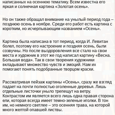
написанных на осеннюю тематику. Всем известна его
яркая и солнечная
картина «Золотая осень»
.
Но он также обращал внимание на унылый период года –
позднюю осень
в
ноябре
. Среди его работ есть картина с
коротким, но исчерпывающим названием «Осень».
Картина была написана в тот период, когда И. Левитан
болел, поэтому его настроение и поздняя осень, были
созвучны. Но после выздоровления все стало на свои
места и художник в этот же год написал картину «Весна.
Большая вода». Так в свои творения художники
вкладывают множество чувств и эмоций. Нам их
помогают понять подобранные творцом краски.
Рассматривая пейзаж картины «Осень», сразу же взгляд
падает на почти полностью оголенные деревья. Лишь
отдельные листочки уныло трепещут на ветру.
Контрастом им является всего лишь одна правая сторона
ели, которая всегда имеет темно-зеленые иголки. В тон
им, но немного светлее – это осенняя трава, на которой
много желтой опавшей листвы.