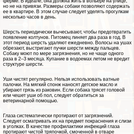
ферме. В идеале, она должна жить в вольере на улице,
но не на привязи. Размеры собаки позволяют содержать
ее в квартире. В этом случае следует уделять прогулкам
несколько часов в день.
Шерсть периодически вычесывают, чтобы предотвратить
появление колтунов. Питомец линяет два раза в год. В
этот период шерсть удаляют ежедневно. Волосы на ушах
обрезают, выстригают пучки шерсти между пальцев.
Собаку моют по мере загрязнения, но не чаще одного
раза в 2–3 месяца. Купание в водоемах летом не вредит
структуре шерсти.
Уши чистят регулярно. Нельзя использовать ватные
палочки. На мягкий спонж наносят детское масло и
убирают грязь из paковин. Если собака трясет головой
или чешет уши об пол, следует обратиться за
ветеринарной помощью.
Глаза систематически протирают от загрязнений.
Следует осматривать их на предмет покраснения и слизи
в уголках. В качестве профилактики инфекций глаза
протирают чистой тряпочкой, смоченной в отваре