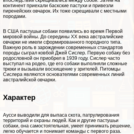
впоследствии скрещивались между собой. Затем на
континент приехали баскские пастухи и привезли
пиренейских овчарок. Их тоже скрещивали с местными
породами.
В США пастушьи собаки появились во время Первой
мировой войны. До середины XX века австралийские
овчарки не имели сформированного породного типа.
Важную роль в зарождении современных стандартов
породы сыграл ковбой Джей Сислер. Первую собаку без
родословной он приобрел в 1939 году. Сислер часто
выступал на родео, где его собаки выполняли сложные
трюки и вызывали восхищение у зрителей. Питомцы
Сислера являются основателями современных линий
австралийской овчарки.
Хаpaктер
Аусси выводили для выпаса скота, патрулирования
территорий и охраны людей. Как и другие пастушьи
собаки, она самостоятельная, умеет принимать решение,
легко обучается и понимает комaнды с первого раза.