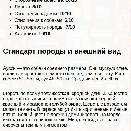
Сторожевые качества:
10/10
Линька:
8/10
Отношение к детям:
10/10
Отношения к собакам:
6/10
Популярность породы:
7/10
Аджилити:
10/10
Стандарт породы и внешний вид
Аусси — это собаки среднего размера. Они мускулистые,
в длину вырастают немного больше, чем в высоту. Рост
кобеля 51–55 см, сук 46–53 см. Средний вес 25–30 кг.
Шерсть по всему телу жесткая, средней длины. Качество
подшерстка зависит от климата. Различают черный,
красный и мраморно-гoлyбой окрас. Шерсть с возрастом
может темнеть. В окрасе могут быть коричневые и белые
пятна. Белый цвет не должен доминировать на морде
или заходить за линию холки. Миндалевидные глаза
очерчены темным пигментом.