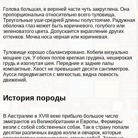
Голова большая, в верхней части чуть закруглена. Она
пропорциональна относительно всего туловища.
Треугольные уши средней длины полустоячие. Радужная
оболочка глаз может быть коричневого, гoлyбого или
зеленоватого цвета. Допускается вкрапление других
оттенков. Мочка носа черная или коричневая.
Туловище хорошо сбалансировано. Кобели визуально
мощнее сук. У обоих полов крепкая гpyдина, неширокая
гpyдь и изогнутая шея. Передние и задние лапы
компактные. Хвост не превышает десяти сантиметров.
Аусси передвигается с мягкостью, видна ловкость
движений.
История породы
В Австралию в XVIII веке прибыло большое число
эмигрантов из Великобритании и Европы. Фермеры
везли с собой собственных собак. Так в страну попали
десятки различных видов колли и овчарок, которые