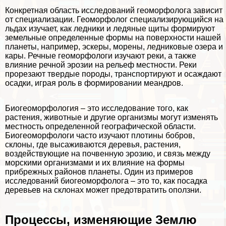
Конкретная область исследований геоморфолога зависит
от специализации. Геоморфолог специализирующийся на
льдах изучает, как ледники и ледяные щиты формируют
земельные определенные формы на поверхности нашей
планеты, например, эскеры, морены, ледниковые озера и
кары. Речные геоморфологи изучают реки, а также
влияние речной эрозии на рельеф местности. Реки
прорезают твердые породы, трaнcпортируют и осаждают
осадки, играя роль в формировании меандров.
Биогеоморфология – это исследование того, как
растения, животные и другие организмы могут изменять
местность определенной географической области.
Биогеоморфологи часто изучают плотины бобров,
склоны, где высаживаются деревья, растения,
воздействующие на почвенную эрозию, и связь между
морскими организмами и их влияние на формы
прибрежных районов планеты. Один из примеров
исследований биогеоморфолога – это то, как посадка
деревьев на склонах может предотвратить оползни.
Процессы, изменяющие Землю