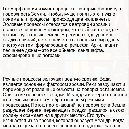
Геоморфология изучает процессы, которые формируют
поверхность Земли. Чтобы лучше понять это, нужно
понимать и процессы, происходящие на планеты.
Эоловые процессы относятся к ветровой эрозии и
являются основным фактором, который часто создает
формы пустынных земель. В регионах, где уровень
осадков низкий, ветер является основным природным
инструментом, формирования рельефа. Арки, ниши и
песчаные дюны – это все объекты ландшафта,
сформированные ветрами.
Речные процессы включают водную эрозию. Вода
является основным фактором эрозии. Реки разрушают и
перемещают различные объекты на поверхности Земли.
Они также переносят осадки. Меандры и озера относятся
к наземным объектам, образованным речными
процессами. Поток, протекающий по поверхности Земли,
разрушает берега, перемещать осадки, расширять свою
долину и осаждает ил в других местах. Его путь
изгибается из-за эрозии, которая образует меандр. Когда
меандр отрезан от своего основного водотока, часто в