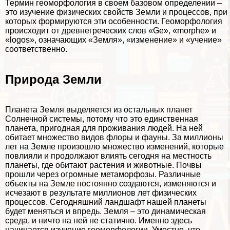
Термин геоморфология в своем базовом определении –
это изучение физических свойств Земли и процессов, при
которых формируются эти особенности. Геоморфология
происходит от древнегреческих слов «Ge», «morphe» и
«logos», означающих «Земля», «изменение» и «учение»
соответственно.
Природа Земли
Планета Земля выделяется из остальных
планет
Солнечной системы
, потому что это единственная
планета, пригодная для проживания людей. На ней
обитает множество видов
флоры
и
фауны
. За миллионы
лет на Земле произошло множество изменений, которые
повлияли и продолжают влиять сегодня на местность
планеты, где обитают растения и животные. Почвы
прошли через огромные метаморфозы. Различные
объекты на Земле постоянно создаются, изменяются и
исчезают в результате миллионов лет физических
процессов. Сегодняшний ландшафт нашей планеты
будет меняться и впредь. Земля – это ​​динамическая
среда, и ничто на ней не статично. Именно здесь
начинается изучение геоморфологии. Уместно, что