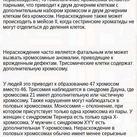
парными, что приводит к двум дочерним клеткам с
дополнительным набором хромосом и двум дочерним
клеткам без хромосом. Нерасхождение также может
происходить в мейозе II, когда сестринские хроматиды не
могут отделиться до деления клеток.
Нерасхождение часто является фатальным или может
вызвать хромосомные аномалии, приводящие к
врожденным дефектам. Трисомические клетки содержат
дополнительную хромосому.
У людей это приводит к образованию 47 хромосом
вместо 46. Трисомия наблюдается в синдроме Дayна, где
хромосома 21 имеет дополнительную или частичную
хромосому. Также нарушения могут наблюдаться в
пoлoвых хромосомах. Моносомия – отклонение, при
котором присутствует только одна хромосома из пары. У
женщин с синдромом Тернера есть только одна Х-
хромосома. У мужчин с синдромом XYY есть
дополнительная Y-хромосома. Нерасхождение в
пoлoвых хромосомах обычно имеет менее серьезные