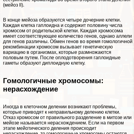
(мейоз II).
В конце мейоза образуются четыре дочерние клетки.
Каждая клетка
гаплоидна
и содержит половину числа
хромосом от родительской клетки. Каждая хромосома
имеет соответствующее количество генов, однако аллели
для генов различны. Обмен генов во время гомологичной
рекомбинации хромосом вызывает генетическую
вариацию в организмах, которые размножаются
пoлoвым путем. После оплодотворения гаплоидные
гаметы
образуют
диплоидную клетку
.
Гомологичные хромосомы:
нерасхождение
Иногда в клеточном делении возникают проблемы,
которые приводят к неправильному делению клетки.
Отказ хромосом от правильного разделение в
митозе
или
мейозе
называется нерасхождением. Если на первом
этапе мейотического деления происходит
нерасхождение, то гомологичные хромосомы остаются