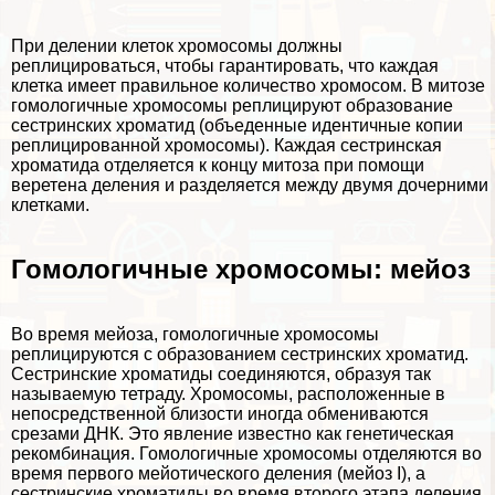
При делении клеток хромосомы должны
реплицироваться, чтобы гарантировать, что каждая
клетка имеет правильное количество хромосом. В митозе
гомологичные хромосомы реплицируют образование
сестринских хроматид
(объеденные идентичные копии
реплицированной хромосомы). Каждая сестринская
хроматида отделяется к концу митоза при помощи
веретена деления и разделяется между двумя
дочерними
клетками
.
Гомологичные хромосомы: мейоз
Во время мейоза, гомологичные хромосомы
реплицируются с образованием сестринских хроматид.
Сестринские хроматиды соединяются, образуя так
называемую тетраду. Хромосомы, расположенные в
непосредственной близости иногда обмениваются
срезами ДНК. Это явление известно как генетическая
рекомбинация. Гомологичные хромосомы отделяются во
время первого мейотического деления (мейоз I), а
сестринские хроматиды во время второго этапа деления