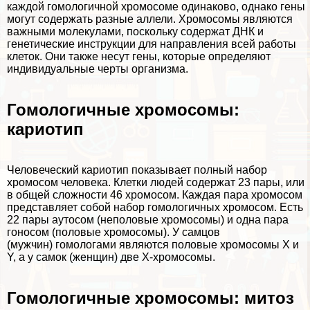
каждой гомологичной хромосоме одинаково, однако
гены
могут содержать разные аллели.
Хромосомы
являются
важными молекулами, поскольку содержат ДНК и
генетические инструкции для направления всей работы
клеток
. Они также несут гены, которые определяют
индивидуальные черты организма.
Гомологичные хромосомы:
кариотип
Человеческий кариотип показывает полный набор
хромосом человека. Клетки людей содержат 23 пары, или
в общей сложности 46 хромосом. Каждая пара хромосом
представляет собой набор гомологичных хромосом. Есть
22 пары аутосом (непoлoвые хромосомы) и одна пара
гоносом (пoлoвые хромосомы). У самцов
(мужчин) гомологами являются пoлoвые хромосомы X и
Y, а у самок (женщин) две Х-хромосомы.
Гомологичные хромосомы: митоз