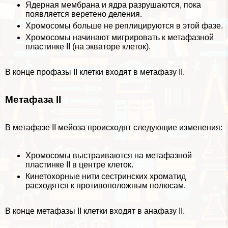
Ядерная
мембрана
и ядра разрушаются, пока
появляется веретено деления.
Хромосомы больше не реплицируются в этой фазе.
Хромосомы начинают мигрировать к метафазной
пластинке II (на экваторе клеток).
В конце профазы II клетки входят в метафазу II.
Метафаза II
В метафазе II мейоза происходят следующие изменения:
Хромосомы выстраиваются на метафазной
пластинке II в центре клеток.
Кинетохорные нити сестринских хроматид
расходятся к противоположным полюсам.
В конце метафазы II клетки входят в анафазу II.