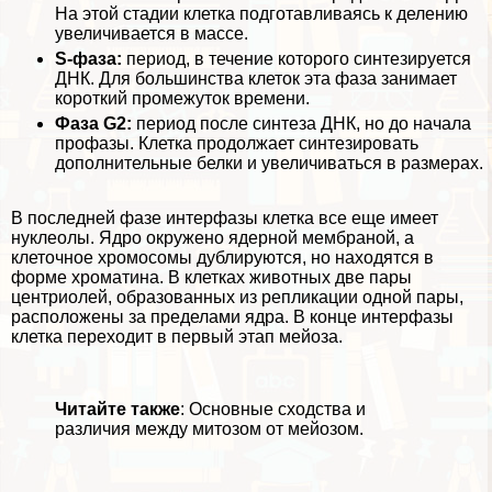
На этой стадии клетка подготавливаясь к делению
увеличивается в массе.
S-фаза:
период, в течение которого синтезируется
ДНК. Для большинства клеток эта фаза занимает
короткий промежуток времени.
Фаза G2:
период после синтеза ДНК, но до начала
профазы. Клетка продолжает синтезировать
дополнительные белки и увеличиваться в размерах.
В последней фазе интерфазы клетка все еще имеет
нуклеолы.
Ядро
окружено ядерной мембраной, а
клеточное хромосомы дублируются, но находятся в
форме
хроматина
. В
клетках животных
две пары
центриолей
, образованных из репликации одной пары,
расположены за пределами ядра. В конце интерфазы
клетка переходит в первый этап мейоза.
Читайте также
:
Основные сходства и
различия между митозом от мейозом
.