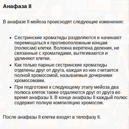
Анафаза II
В анафазе II мейоза происходят следующие изменения:
Сестринские хроматиды разделяются и начинают
перемещаться к противоположным концам
(полюсам) клетки. Волокна веретена деления, не
связанные с хроматидами, вытягиваются и
удлиняют клетки.
Как только парные сестринские хроматиды
отделены друг от друга, каждая из них считается
полной хромосомой, называемые
дочерними
хромосомами
.
При подготовке к следующему этапу мейоза два
полюса клеток также отдаляются друг от друга во
время анафазы II. В конце анафазы II каждый полюс
содержит полную компиляцию хромосом.
После анафазы II клетки входят в телофазу II.