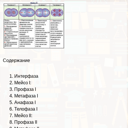
Содержание
Интерфаза
Мейоз I:
Профаза I
Метафаза I
Анафаза I
Телофаза I
Мейоз II:
Профаза II