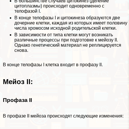
В большинстве случаев цитокинез (деление
цитоплазмы
) происходит одновременно с
телофазой I.
В конце телофазы I и цитокинеза образуются две
дочерние клетки, каждая из которых имеет половину
числа хромосом исходной родительской клетки.
В зависимости от типа клетки могут возникать
различные процессы при подготовке к мейозу II.
Однако генетический материал не реплицируется
снова.
В конце телофазы I клетка входит в профазу II.
Мейоз II:
Профаза II
В профазе II мейоза происходят следующие изменения: