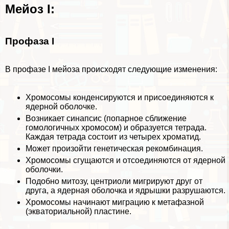
Мейоз I:
Профаза I
В профазе I мейоза происходят следующие изменения:
Хромосомы конденсируются и присоединяются к
ядерной оболочке.
Возникает синапсис (попарное сближение
гомологичных хромосом) и образуется тетрада.
Каждая тетрада состоит из четырех хроматид.
Может произойти генетическая рекомбинация.
Хромосомы сгущаются и отсоединяются от ядерной
оболочки.
Подобно
митозу
, центриоли мигрируют друг от
друга, а ядерная оболочка и ядрышки разрушаются.
Хромосомы начинают миграцию к метафазной
(экваториальной) пластине.