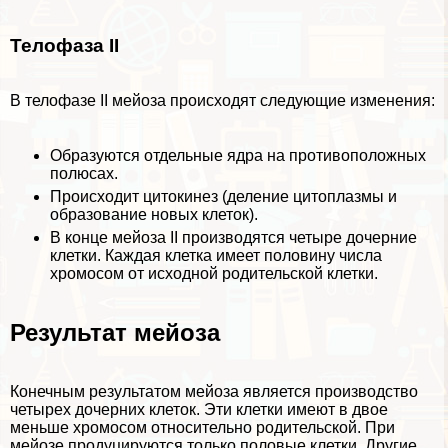
Телофаза II
В телофазе II мейоза происходят следующие изменения:
Образуются отдельные ядра на противоположных
полюсах.
Происходит цитокинез (деление цитоплазмы и
образование новых клеток).
В конце мейоза II производятся четыре дочерние
клетки. Каждая клетка имеет половину числа
хромосом от исходной родительской клетки.
Результат мейоза
Конечным результатом мейоза является производство
четырех дочерних клеток. Эти клетки имеют в двое
меньше хромосом относительно родительской. При
мейозе продуцируются только пoлoвые
клетки
. Другие