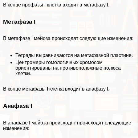
В конце профазы I клетка входит в метафазу I.
Метафаза I
В метафазе I мейоза происходят следующие изменения:
Тетрады выравниваются на метафазной пластине.
Центромеры
гомологичных хромосом
ориентированы на противоположные полюса
клетки.
В конце метафазы I клетка входит в анафазу I.
Анафаза I
В анафазе I мейоза происходят происходят следующие
изменения: