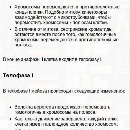
Хромосомы перемещаются в противоположные
концы клетки. Подобно митозу, кинетохоры
взаимодействуют с микротрубочками, чтобы
переместить хромосомы к полюсам клетки.
В отличие от митоза,
сестринские хроматиды
остаются вместе после того, как
гомологичные
хромосомы
перемещаются в противоположные
полюса.
В конце анафазы I клетка входит в телофазу I.
Телофаза I
В телофазе I мейоза происходят следующие изменения:
Волокна веретена продолжают перемещать
гомологичные хромосомы на полюса.
Как только движение завершено, каждый полюс
клетки имеет гаплоидное количество хромосом.