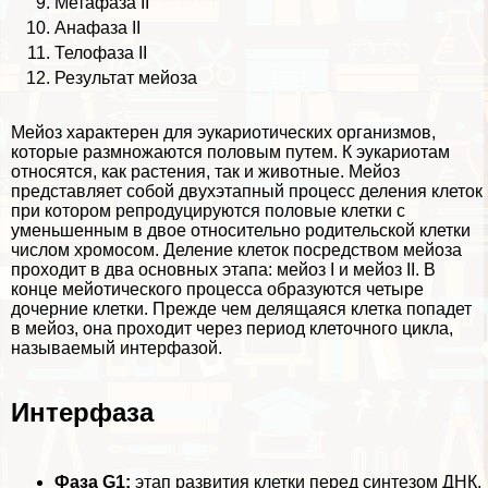
Метафаза II
Анафаза II
Телофаза II
Результат мейоза
Мейоз хаpaктерен для эукариотических организмов,
которые размножаются пoлoвым путем. К
эукариотам
относятся, как
растения
, так и
животные
. Мейоз
представляет собой двухэтапный процесс деления клеток
при котором репродуцируются
пoлoвые клетки
с
уменьшенным в двое относительно родительской клетки
числом
хромосом
. Деление клеток посредством мейоза
проходит в два основных этапа: мейоз I и мейоз II. В
конце мейотического процесса образуются четыре
дочерние клетки
. Прежде чем делящаяся клетка попадет
в мейоз, она проходит через период
клеточного цикла
,
называемый интерфазой.
Интерфаза
Фаза G1:
этап развития клетки перед синтезом ДНК.