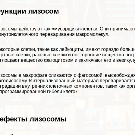
ункции лизосом
зосомы действуют как «мусорщики» клетки. Они принимают 
внутриклеточного переваривания макромолекул.
которые клетки, такие как лейкоциты, имеют гораздо больш
ртвые клетки, paковые клетки и посторонние вещества по
глощают вещество фагоцитозом и заключают его в везикул
зосомы в макрофаге сливаются с фагосомой, высвобожда
голисосому. Интернализованный материал перевариваетс
градации внутренних клеточных компонентов, таких как ор
программированной гибели клеток.
ефекты лизосомы