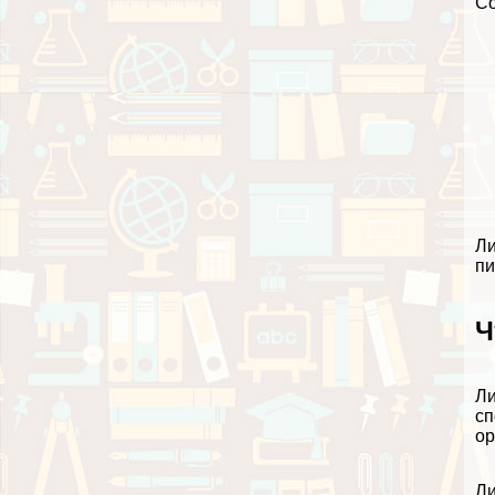
С
Л
п
Ч
Ли
сп
ор
Ли