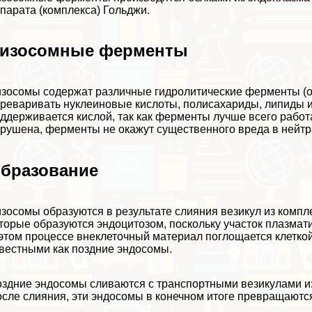
парата (комплекса) Гольджи
.
изосомные ферменты
зосомы содержат различные гидролитические ферменты (ок
реваривать нуклеиновые кислоты, полисахариды, липиды и
ддерживается кислой, так как ферменты лучше всего работ
рушена, ферменты не окажут существенного вреда в нейтр
бразование
зосомы образуются в результате слияния везикул из компл
торые образуются
эндоцитозом
, поскольку участок
плазмат
этом процессе внеклеточный материал поглощается клеткой
вестными как поздние эндосомы.
здние эндосомы сливаются с трaнcпортными везикулами из
сле слияния, эти эндосомы в конечном итоге превращаютс