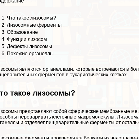
одержание
Что такое лизосомы?
Лизосомные ферменты
Образование
Функции лизосом
Дефекты лизосомы
Похожие органеллы
изосомы являются
органеллами
, которые встречаются в б
ищеварительных ферментов в
эукариотических клетках
.
то такое лизосомы?
зосомы представляют собой сферические мембранные меш
особны переваривать клеточные макромолекулы. Лизосома
ганеллы и отделяет пищеварительные ферменты от осталь
зосомные ферменты производятся белками из эндоплазмат