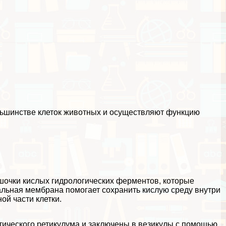
ольшинстве
клеток животных
и осуществляют функцию
очки кислых гидрологических ферментов, которые
льная мембрана помогает сохранить кислую среду внутри
ной части
клетки
.
ического ретикулума и заключены в везикулы с помощью