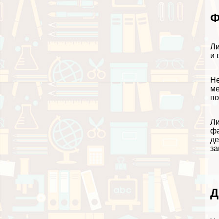
Ф
Ли
и 
Не
ме
по
Ли
фа
де
за
Д