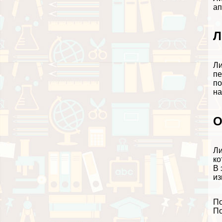
ап
Л
Ли
пе
по
на
О
Ли
ко
В 
из
По
По