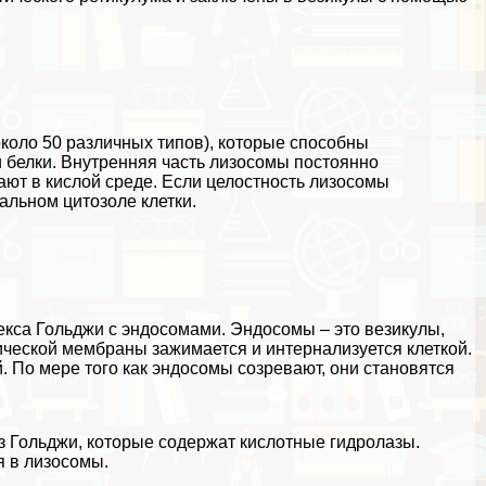
оло 50 различных типов), которые способны
 белки. Внутренняя часть лизосомы постоянно
ают в кислой среде. Если целостность лизосомы
альном цитозоле клетки.
екса Гольджи с эндосомами. Эндосомы – это везикулы,
ической мембраны
зажимается и интернализуется клеткой.
. По мере того как эндосомы созревают, они становятся
 Гольджи, которые содержат кислотные гидролазы.
я в лизосомы.