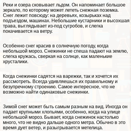
Реки и озера сковывает льдом. Он напоминает большое
зеркало, по которому может лететь снежная поземка.
Снег лежит повсюду: на деревьях, козырьках над
подъездом, машинах. Небольшие кустарники и высохшая
трава, выглядывает из-под сугробов, и слегка
покачивается на ветру.
Особенно снег красив в солнечную погоду, когда
небольшой мороз. Снежинки не спеша падают на землю,
слегка кружась, сверкая на солнце, как маленькие
хрусталики.
Когда снежинки садятся на варежки, так и хочется их
рассмотреть. Всегда удивляешься их правильному и
безупречному строению. Самое интересное, что не
возможно найти одинаковые снежинки.
Зимой снег может быть самым разным на вид. Иногда он
падает крупными хлопьями, особенно, когда на улице
небольшой мороз. Бывает, когда снежинок настолько
много, что не видно дальше одного метра. Обычно в это
время дует ветер, и разыгрывается
метелица
.