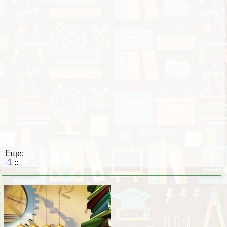
Еще:
-1
::