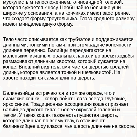
мускулистым телосложением, клиновидной головой,
которая сужается к носу. Необычайно большие уши
широкие у основания, а на кончиках имеют заострение,
что создает форму треугольника. Глаза среднего размеру
имеют миндалевидную форму.
Тело часто описывается как трубчатое и поддерживается
длинными, тонкими ногами, при этом задние конечности
длиннее передних. Балийцы передвигаются на
маленьких, изящных, овальных лапах и во время ходьбы
размахивают длинным хвостом, который сужается на
конце. Внешний вид тела смягчается шерстью средней
длины, которое является тонкой и шелковистой. На
хвосте находится самая длинна шерсть.
Балинезийцы встречаются в том же окрасе, что и
сиамские кошки – колор-пойнт. Глаза всегда глубокие,
ярко синие. Традиционная ассоциация кошек признает
балийцев другого типа: с более округлой головой и
телом. У таких кошек также есть пушистая шерсть,
которое длинная по всему телу, в отличие от
балинезийцев шоу класса, чья шерсть длиннее на хвосте.