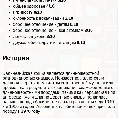
интенсивность линьки
6/10
общее здоровье
4/10
игривость
8/10
склонность к вокализации
2/10
хорошее отношение к детям
8/10
хорошее отношение к незнакомцам
8/10
легкость в уходе
8/10
дружелюбие к другим питомцам
8/10
История
Балинезийская кошка является длинношерстной
разновидностью сиамцев. Неизвестно, является ли
длинная шерсть результатом естественной мутации или
произошла в результате скрещивания сиамской кошки с
длинношерстными породами, такими как персидская или
ангорская. Хотя длинношерстные сиамцы появились
раньше, порода балинез не начала развиваться до 1940-
х и 1950-х годов. Ассоциация любителей кошек признала
породу в 1970 году.