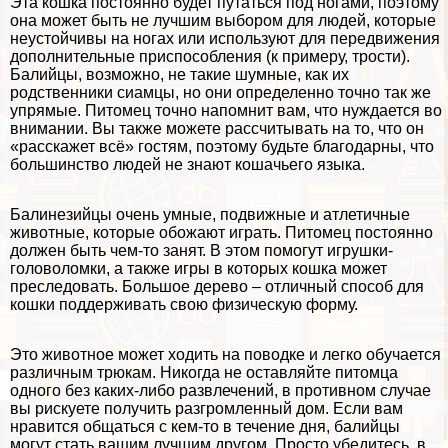
Эта кошка постоянно будет путаться под ногами, поэтому
она может быть не лучшим выбором для людей, которые
неустойчивы на ногах или используют для передвижения
дополнительные приспособления (к примеру, трости).
Балийцы, возможно, не такие шумные, как их
родственники сиамцы, но они определенно точно так же
упрямые. Питомец точно напомнит вам, что нуждается во
внимании. Вы также можете рассчитывать на то, что он
«расскажет всё» гостям, поэтому будьте благодарны, что
большинство людей не знают кошачьего языка.
Балинезийцы очень умные, подвижные и атлетичные
животные, которые обожают играть. Питомец постоянно
должен быть чем-то занят. В этом помогут игрушки-
головоломки, а также игры в которых кошка может
преследовать. Большое дерево – отличный способ для
кошки поддерживать свою физическую форму.
Это животное может ходить на поводке и легко обучается
различным трюкам. Никогда не оставляйте питомца
одного без каких-либо развлечений, в противном случае
вы рискуете получить разгромленный дом. Если вам
нравится общаться с кем-то в течение дня, балийцы
могут стать вашим лучшим другом. Просто убедитесь, в