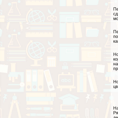
Пе
сд
мо
Пе
по
ка
Но
ко
на
пр
Но
цв
На
Ря
де