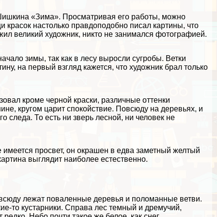
Шишкина «Зима». Просматривая его работы, можно
щи красок настолько правдоподобно писал картины, что
 жил великий художник, никто не занимался фотографией.
начало зимы
, так как в лесу выросли сугробы. Ветки
ну, на первый взгляд кажется, что художник брал только
зовал кроме черной краски, различные оттенки
шине, кругом царит спокойствие. Повсюду на деревьях, и
о следа. То есть ни зверь лесной, ни человек не
де имеется просвет, он окрашен в едва заметный желтый
 картина выглядит наиболее естественно.
всюду лежат поваленные деревья и поломанные ветви.
ие-то кустарники. Справа лес темный и дремучий,
 редко. Небо почти такое же белое, как снег.