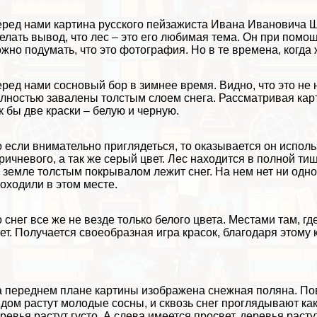
ред нами картина русского пейзажиста Ивана Ивановича 
елать вывод, что лес – это его любимая тема. Он при помо
жно подумать, что это фотография. Но в те времена, когда
ред нами сосновый бор в зимнее время. Видно, что это не
лностью завалены толстым слоем снега. Рассматривая карти
к бы две краски – белую и черную.
 если внимательно приглядеться, то оказывается он исполь
ричневого, а так же серый цвет. Лес находится в полной ти
 земле толстым покрывалом лежит снег. На нем нет ни одног
оходили в этом месте.
 снег все же не везде только белого цвета. Местами там, г
ет. Получается своеобразная игра красок, благодаря этому
 переднем плане картины изображена снежная поляна. По
дом растут молодые сосны, и сквозь снег проглядывают как
ревья растут густо. А слева имеется просвет, деревья растут