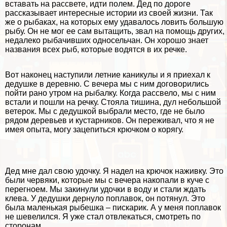
вставать на рассвете, идти полем. Дед по дороге
рассказывает интересные истории из своей жизни. Так
же о рыбаках, на которых ему удавалось ловить большую
рыбу. Он не мог ее сам вытащить, звал на помощь других,
недалеко рыбачивших односельчан. Он хорошо знает
названия всех рыб, которые водятся в их речке.
Вот наконец наступили летние каникулы и я приехал к
дедушке в деревню. С вечера мы с ним договорились
пойти рано утром на рыбалку. Когда рассвело, мы с ним
встали и пошли на речку. Стояла тишина, дул небольшой
ветерок. Мы с дедушкой выбрали место, где не было
рядом деревьев и кустарников. Он переживал, что я не
имея опыта, могу зацепиться крючком о корягу.
Дед мне дал свою удочку. Я надел на крючок наживку. Это
были червяки, которые мы с вечера накопали в куче с
перегноем. Мы закинули удочки в воду и стали ждать
клева. У дедушки дернуло поплавок, он потянул. Это
была маленькая рыбешка – пискарик. А у меня поплавок
не шевелился. Я уже стал отвлекаться, смотреть по
сторонам.