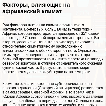
Факторы, влияющие на
африканский климат
Ряд факторов влияет на климат африканского
континента. Во-первых, большая часть территории
Африки, которая простирается примерно от 35° южной
широты до 37° северной широты лежит в тропиках. Во-
вторых, деление континента по экватору приводит к
относительно симметричному расположению
климатических зон с обеих сторон от него. Однако эта
симметрия несовершенна из-за третьего фактора –
большой протяженности континента с востока на запад к
северу от экватора, в отличие от значительного сужения
суши в южной части. В результате, влияние моря
простирается дальше вглубь суши на юге Африки.
Кроме того, квазипостоянная субтропическая зона
высокого давления (Сахарский антициклон) развивается
в самом сердце Северной Африки, в то время как в
Южной Африке субтропический пояс высокого давления
на суше ослабевает в периоды высокого Солнца (сезона,
когда Солнце находится в зените; декабрь и январь в