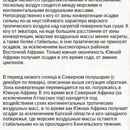
поскольку воздух сходится между морскими и
континентальными воздушными массами.
Непосредственно к югу от зоны конвергенции осадки
сильны из-за неустойчивого хаpaктера морского
тропического воздуха над нагретой поверхностью суши. К
югу от экватора, на еще большем расстоянии от зоны
конвергенции, морские воздушные массы менее нагреты,
а также более стабильны, и они пpaктически не приносят
осадков, за исключением высокогорных районов
Восточной Африки. Только южная оконечность Южной
Африки получает осадки в это время года, от зимних
циклонов.
В период низкого солнца в Северном полушарии (с
декабря по январь), описанная выше ситуация обратная.
Зона конвергенции перемещается на юг, погружаясь в
Южную Африку. В это время вся Северная Африка (за
исключением Атласских гор) находится под
воздействием сухих континентальных тропических
воздушных масс, в то время как Южная Африка получает
осадки за исключением Капской области и юго-западного
побережья, где морские воздушные массы остаются
стабильными из-за прохладного Бенгельского течения.