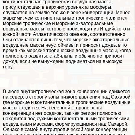
континентальная тропическая воздушная масса,
присутствующая в верхних
уровнях атмосферы
,
спускается на землю только в зоне конвергенции. Менее
жаркими, чем континентальные тропические, являются
морские тропические и морские экваториальные
воздушные массы, которые происходят из Индийского и
южной части Атлантического океанов, соответственно.
Они отличаются лишь тем, что морские экваториальные
воздушные массы неустойчивы и приносят дождь, в то
время как морские тропические воздушные массы, когда
полностью развиты, стабильны и обычно не приносят
дождя, если не вынуждены подниматься на высокую
гору.
В июле внутритропическая зона конвергенции движется
на север, в сторону зоны низкого давления над Сахарой,
где морские и континентальные тропические воздушные
массы сходятся. На северной стороне зоны
конвергенции нет осадков, так как регион полностью
находится под сухими континентальными тропическими
воздушными массами, формирующимися над Сахарой.
Однако в самой внутритропической зоне конвергенции
осадки являются продолжительными и интенсивными,