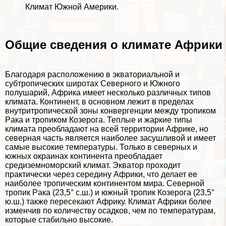
Климат Южной Америки
.
Общие сведения о климате Африки
Благодаря расположению в экваториальной и
субтропических широтах
Северного
и
Южного
полушарий,
Африка
имеет несколько различных типов
климата. Континент, в основном лежит в пределах
внутритропической зоны конвергенции между
тропиком
Paка
и тропиком Козерога. Теплые и жаркие типы
климата преобладают на всей территории Африке, но
северная часть является наиболее засушливой и имеет
самые высокие температуры. Только в северных и
южных окраинах континента преобладает
средиземноморский климат.
Экватор
проходит
пpaктически через середину Африки, что делает ее
наиболее тропическим континентом мира. Северной
тропик Paка (23,5° с.ш.) и южный тропик Козерога (23,5°
ю.ш.) также пересекают Африку. Климат Африки более
изменчив по количеству осадков, чем по температурам,
которые стабильно высокие.