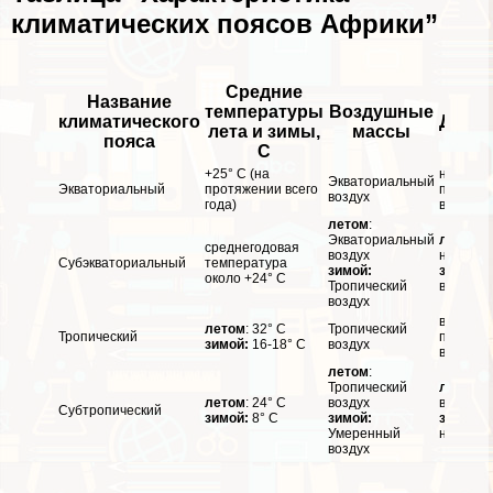
климатических поясов Африки”
Средние
Название
температуры
Воздушные
климатического
Давле
лета и зимы,
массы
пояса
C
+25° C (на
низкое 
Экваториальный
Экваториальный
протяжении всего
протяже
воздух
года)
всего го
летом
:
Экваториальный
летом
:
среднегодовая
воздух
низкое
Субэкваториальный
температура
зимой:
зимой:
около +24° С
Тропический
высокое
воздух
высокое
летом
: 32° С
Тропический
Тропический
протяже
зимой:
16-18° С
воздух
всего го
летом
:
Тропический
летом
:
летом
: 24° С
воздух
высокое
Субтропический
зимой:
8° С
зимой:
зимой:
Умеренный
низкое
воздух