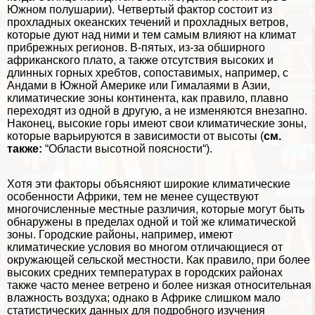
Южном полушарии). Четвертый фактор состоит из
прохладных океанских течений и прохладных ветров,
которые дуют над ними и тем самым влияют на климат
прибрежных регионов. В-пятых, из-за обширного
африканского плато, а также отсутствия высоких и
длинных горных хребтов, сопоставимых, например, с
Андами в Южной Америке или Гималаями в Азии,
климатические зоны континента, как правило, плавно
переходят из одной в другую, а не изменяются внезапно.
Наконец, высокие горы имеют свои климатические зоны,
которые варьируются в зависимости от высоты (
см.
также:
“
Области высотной поясности
“).
Хотя эти факторы объясняют широкие климатические
особенности Африки, тем не менее существуют
многочисленные местные различия, которые могут быть
обнаружены в пределах одной и той же климатической
зоны. Городские районы, например, имеют
климатические условия во многом отличающиеся от
окружающей сельской местности. Как правило, при более
высоких средних температурах в городских районах
также часто менее ветрено и более низкая относительная
влажность воздуха; однако в Африке слишком мало
статистических данных для подробного изучения