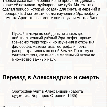
Учёный даже нашёл решение по проблеме Делиана,
иначе её называют дублирование куба. Математик
сделал прибор, который создан для счёта измерений и
пропорций. В математических изучениях Эратосфену
помогал Аристотель, вместе они создали мезолабию.
Пускай и люди по сей день не знают, где
побывал великий учёный Эратосфен, кроме
греческих территорий, но изучения и открытия
философа, математика, географа и поэта
распространились по всей Земле. Поэтому он
считается тем, кто внёс не маленький вклад во
множество важных наук.
Переезд в Александрию и cмepть
Эратосфен учит в Александрии (работа
художника Бернардо Строцци, 1635)