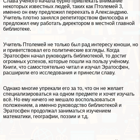
Слава учёного начала бурно привлекать внимание
некоторых известных людей, таких как Птолемей 3,
именно он ему предложил переехать в Александрию.
Учитель плотно занялся репетиторством философа и
предложил ему работать директором в местной главной
библиотеке.
Учитель Птолемей не только был рад интересу юноши, но
и приветствовал его политические взгляды. Когда
Эратосфен начал руководить библиотекой, то достиг
огромных успехов, которые пошли на пользу учёному.
Книги, что самостоятельно читал и изучал Эратосфен,
расширили его исследования и принесли славу.
Однако многие упрекали его за то, что он не желает
специализироваться на одном предмете и хочет изучать
всё. Но ему ничего не мешало воспользоваться
положением, а именно руководство библиотекой и
Эратосфен продолжал заниматься изучением
математики, географии, поэзии и т.д.