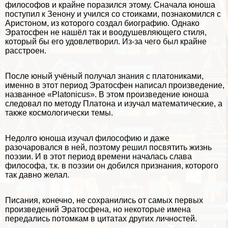
философов и крайне поразился этому. Сначала юноша
поступил к Зенону и учился со стоиками, познакомился с
Аристоном, из которого создал биографию. Однако
Эратосфен не нашёл так и воодушевляющего стиля,
который бы его удовлетворил. Из-за чего был крайне
расстроен.
После юный учёный получал знания с платониками,
именно в этот период Эратосфен написал произведение,
названное «Platonicus». В этом произведение юноша
следовал по методу Платона и изучал математические, а
также космологически темы.
Недолго юноша изучал философию и даже
разочаровался в ней, поэтому решил посвятить жизнь
поэзии. И в этот период времени началась слава
философа, т.к. в поэзии он добился признания, которого
так давно желал.
Писания, конечно, не сохранились от самых первых
произведений Эратосфена, но некоторые имена
передались потомкам в цитатах других личностей.