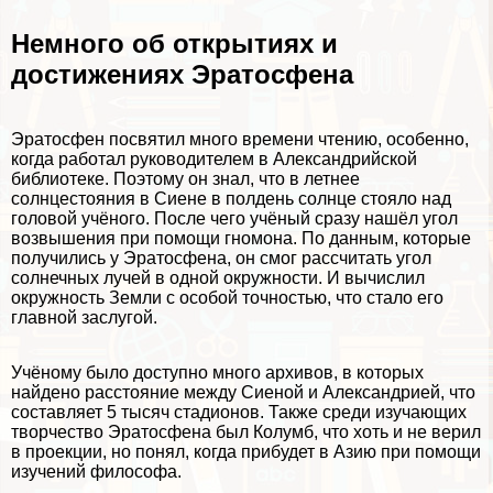
Немного об открытиях и
достижениях Эратосфена
Эратосфен посвятил много времени чтению, особенно,
когда работал руководителем в Александрийской
библиотеке. Поэтому он знал, что в летнее
солнцестояния в Сиене в полдень солнце стояло над
головой учёного. После чего учёный сразу нашёл угол
возвышения при помощи гномона. По данным, которые
получились у Эратосфена, он смог рассчитать угол
солнечных лучей в одной окружности. И вычислил
окружность Земли с особой точностью, что стало его
главной заслугой.
Учёному было доступно много архивов, в которых
найдено расстояние между Сиеной и Александрией, что
составляет 5 тысяч стадионов. Также среди изучающих
творчество Эратосфена был Колумб, что хоть и не верил
в проекции, но понял, когда прибудет в Азию при помощи
изучений философа.