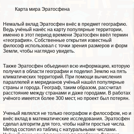
Карта мира Эратосфена
Немалый вклад Эратосфен внёс в предмет географию.
Ведь учёный нанёс на карту популярные территории,
именно в этот период времени Эратосфен ввёл термин
«география». Собственные открытия известный
философ использовал с точки зрения размеров и форм
Земли, чтобы наглядно увидеть.
Также Эратосфен объединил всю информацию, которую
получил в области географии и поделил Землю на пять
климатических территорий. При помощи вычисления
параллелей и меридианов учёный нашёл популярные
страны и города. Географ, таким образом, рассчитал
расстояние между странами и даже городами. В работах
учёного имеется более 300 мест, но проект был потерян.
Ученый являлся не только географом и философом, но и
внёс вклад в математические исследования. Эратосфен
сделал алгоритм для того, чтобы найти простые числа.
Метод состоял из таблиц с натуральными числами.