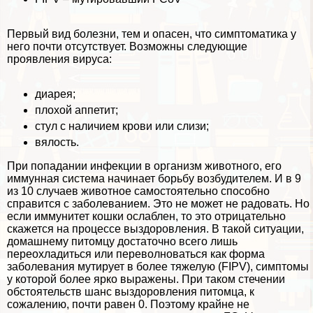
Первый вид болезни, тем и опасен, что симптоматика у
него почти отсутствует. Возможны следующие
проявления вируса:
диарея;
плохой аппетит;
стул с наличием крови или слизи;
вялость.
При попадании инфекции в организм животного, его
иммунная система начинает борьбу возбудителем. И в 9
из 10 случаев животное самостоятельно способно
справится с заболеванием. Это не может не радовать. Но
если иммунитет кошки ослаблен, то это отрицательно
скажется на процессе выздоровления. В такой ситуации,
домашнему питомцу достаточно всего лишь
переохладиться или переволноваться как форма
заболевания мутирует в более тяжелую (FIPV), симптомы
у которой более ярко выражены. При таком стечении
обстоятельств шанс выздоровления питомца, к
сожалению, почти равен 0. Поэтому крайне не