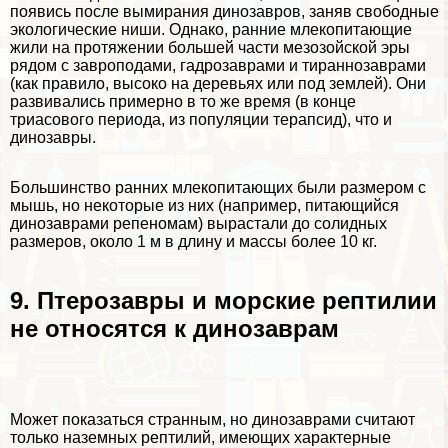
появись после вымирания динозавров, заняв свободные
экологические ниши. Однако, ранние млекопитающие
жили на протяжении большей части мезозойской эры
рядом с завроподами, гадрозаврами и тираннозаврами
(как правило, высоко на деревьях или под землей). Они
развивались примерно в то же время (в конце
триасового периода, из популяции терапсид), что и
динозавры.
Большинство ранних млекопитающих были размером с
мышь, но некоторые из них (например, питающийся
динозаврами репеномам) вырастали до солидных
размеров, около 1 м в длину и массы более 10 кг.
9. Птерозавры и морские рептилии
не относятся к динозаврам
Может показаться странным, но динозаврами считают
только наземных рептилий, имеющих хаpaктерные