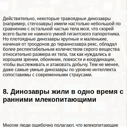
Действительно, некоторые травоядные динозавры
(например, стегозавры) имели настолько небольшой по
сравнению с остальной частью тела мозг, что скорей
всего были не намного умней гигантского папоротника.
Но плотоядные динозавры крупные и маленькие,
начиная от троодонов до тираннозавра рекс, обладал
более респектабельным количеством серого вещества
относительно размера их тела, так как нуждались в
хорошем зрении, обонянии, ловкости и координации,
чтобы выслеживать и атаковать добычу. Тем не менее,
даже самые умные динозавры по уровню интеллекта
сопоставимы с современными страусами.
8. Динозавры жили в одно время с
ранними млекопитающими
Многие люди ошибочно полагают, что млекопитающие