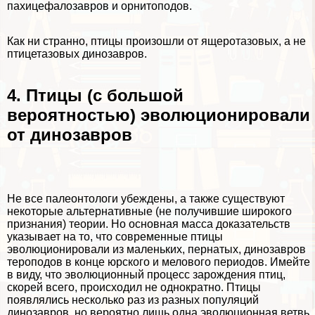
пахицефалозавров и орнитоподов.
Как ни странно, птицы произошли от ящеротазовых, а не
птицетазовых динозавров.
4. Птицы (с большой
вероятностью) эволюционировали
от динозавров
Не все палеонтологи убеждены, а также существуют
некоторые альтернативные (не получившие широкого
признания) теории. Но основная масса доказательств
указывает на то, что современные птицы
эволюционировали из маленьких, пернатых, динозавров
тероподов в конце юрского и мелового периодов. Имейте
в виду, что эволюционный процесс зарождения птиц,
скорей всего, происходил не однократно. Птицы
появлялись несколько раз из разных популяций
динозавров, но вероятно лишь одна эволюционная ветвь