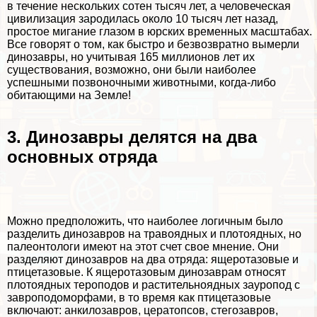
в течение нескольких сотен тысяч лет, а человеческая
цивилизация зародилась около 10 тысяч лет назад,
простое мигание глазом в юрских временных масштабах.
Все говорят о том, как быстро и безвозвратно вымерли
динозавры, но учитывая 165 миллионов лет их
существования, возможно, они были наиболее
успешными позвоночными животными, когда-либо
обитающими на Земле!
3. Динозавры делятся на два
основных отряда
Можно предположить, что наиболее логичным было
разделить динозавров на травоядных и плотоядных, но
палеонтологи имеют на этот счет свое мнение. Они
разделяют динозавров на два отряда: ящеротазовые и
птицетазовые. К ящеротазовым динозаврам относят
плотоядных тероподов и растительноядных зауропод с
завроподоморфами, в то время как птицетазовые
включают: анкилозавров, цератопсов, стегозавров,