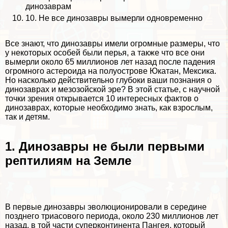
динозаврам
10. Не все динозавры вымерли одновременно
Все знают, что динозавры имели огромные размеры, что
у некоторых особей были перья, а также что все они
вымерли около 65 миллионов лет назад после падения
огромного астероида на полуострове Юкатан, Мексика.
Но насколько действительно глубоки ваши познания о
динозаврах и мезозойской эре? В этой статье, с научной
точки зрения открывается 10 интересных фактов о
динозаврах, которые необходимо знать, как взрослым,
так и детям.
1. Динозавры не были первыми
рептилиям на Земле
В первые динозавры эволюционировали в середине
позднего триасового периода, около 230 миллионов лет
назад, в той части суперконтинента Пангея, который