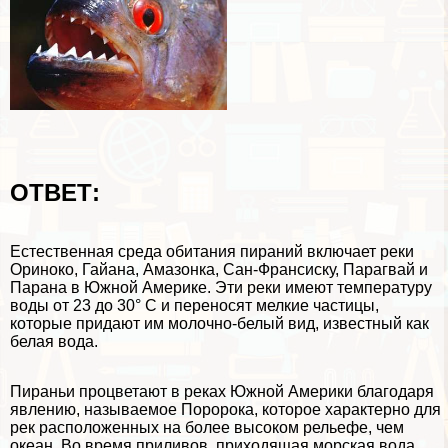
ОТВЕТ:
Естественная среда обитания пираний включает реки
Ориноко, Гайана, Амaзoнка, Сан-Франсиску, Парагвай и
Парана в Южной Америке. Эти реки имеют температуру
воды от 23 до 30° С и переносят мелкие частицы,
которые придают им молочно-белый вид, известный как
белая вода.
Пираньи процветают в реках Южной Америки благодаря
явлению, называемое Поророка, которое хаpaктерно для
рек расположенных на более высоком рельефе, чем
океан. Во время приливов, приходящая морская вода