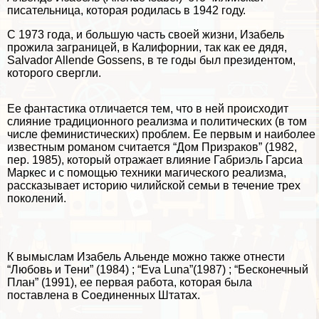
писательница, которая родилась в 1942 году.
С 1973 года, и большую часть своей жизни, Изабель
прожила заграницей, в Калифорнии, так как ее дядя,
Salvador Allende Gossens, в те годы был президентом,
которого свергли.
Ее фантастика отличается тем, что в ней происходит
слияние традиционного реализма и политических (в том
числе феминистических) проблем. Ее первым и наиболее
известным романом считается “Дом Призpaков” (1982,
пер. 1985), который отражает влияние Габриэль Гарсиа
Маркес и с помощью техники магического реализма,
рассказывает историю чилийской семьи в течение трех
поколений.
К вымыслам Изабель Альенде можно также отнести
“Любовь и Тени” (1984) ; “Eva Luna”(1987) ; “Бесконечный
План” (1991), ее первая работа, которая была
поставлена в Соединенных Штатах.